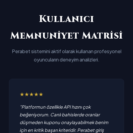
Kullanıcı
Memnuniyet Matrisi
Perabet sistemini aktif olarak kullanan profesyonel
oyuncuların deneyim analizleri.
★★★★★
"Platformun özellikle API hızını çok
beğeniyorum. Canlı bahislerde oranlar
düşmeden kuponu onaylayabilmek benim
için en kritik başarı kriteridir. Perabet giriş