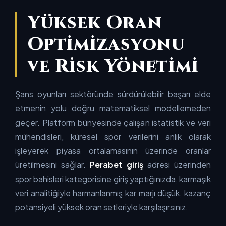
Yüksek Oran
Optimizasyonu
ve Risk Yönetimi
Şans oyunları sektöründe sürdürülebilir başarı elde
etmenin yolu doğru matematiksel modellemeden
geçer. Platform bünyesinde çalışan istatistik ve veri
mühendisleri, küresel spor verilerini anlık olarak
işleyerek piyasa ortalamasının üzerinde oranlar
üretilmesini sağlar.
Perabet giriş
adresi üzerinden
spor bahisleri kategorisine giriş yaptığınızda, karmaşık
veri analitiğiyle harmanlanmış kar marjı düşük, kazanç
potansiyeli yüksek oran setleriyle karşılaşırsınız.