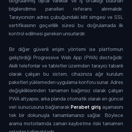
doğrulanmış dijital varlıklar ve iş ortaklığı bulunan
bilgilendirme panelleri referans alınmalıdır.
Tarayıcınızın adres çubuğundaki kilit simgesi ve SSL
sertifikasının geçerlilik süresi bu doğrulamada ilk
kontrol edilmesi gereken unsurlardır.
Bir diğer güvenli erişim yöntemi ise platformun
geliştirdiği Progressive Web App (PWA) desteğidir.
Akıllı telefonlar ve tabletler üzerinden tarayıcı tabanlı
olarak çalışan bu sistem, cihazınıza ağır kurulum
paketleri yüklemeden uygulama konforu sunar. Adres
değişikliklerinden tamamen bağımsız olarak çalışan
PWA altyapısı, arka planda otomatik olarak en güncel
veri sunucusuna bağlanarak
Perabet giriş
aşamasını
tek bir dokunuşla tamamlamanızı sağlar. Böylece
arama motorlarında zaman kaybetme riski tamamen
ortadan kalkmaktadır.