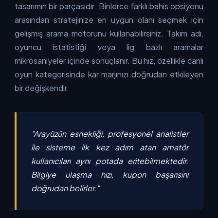
tasarımın bir parçasıdır. Binlerce farklı bahis opsiyonu
arasından stratejinize en uygun olanı seçmek için
gelişmiş arama motorunu kullanabilirsiniz. Takım adı,
oyuncu istatistiği veya lig bazlı aramalar
mikrosaniyeler içinde sonuçlanır. Bu hız, özellikle canlı
oyun kategorisinde kar marjınızı doğrudan etkileyen
bir değişkendir.
"Arayüzün esnekliği, profesyonel analistler
ile sisteme ilk kez adım atan amatör
kullanıcıları aynı potada eritebilmektedir.
Bilgiye ulaşma hızı, kupon başarısını
doğrudan belirler."