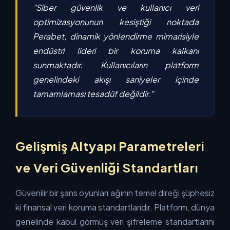
"Siber güvenlik ve kullanıcı veri
optimizasyonunun kesiştiği noktada
Perabet, dinamik yönlendirme mimarisiyle
endüstri lideri bir koruma kalkanı
sunmaktadır. Kullanıcıların platform
genelindeki akışı saniyeler içinde
tamamlaması tesadüf değildir."
Gelişmiş Altyapı Parametreleri
ve Veri Güvenliği Standartları
Güvenilir bir şans oyunları ağının temel direği şüphesiz
ki finansal veri koruma standartlarıdır. Platform, dünya
genelinde kabul görmüş veri şifreleme standartlarını