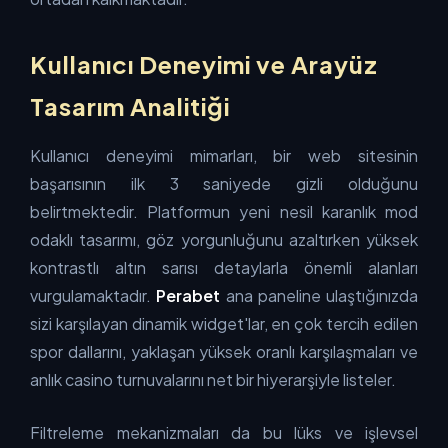
Kullanıcı Deneyimi ve Arayüz
Tasarım Analitiği
Kullanıcı deneyimi mimarları, bir web sitesinin
başarısının ilk 3 saniyede gizli olduğunu
belirtmektedir. Platformun yeni nesil karanlık mod
odaklı tasarımı, göz yorgunluğunu azaltırken yüksek
kontrastlı altın sarısı detaylarla önemli alanları
vurgulamaktadır.
Perabet
ana paneline ulaştığınızda
sizi karşılayan dinamik widget'lar, en çok tercih edilen
spor dallarını, yaklaşan yüksek oranlı karşılaşmaları ve
anlık casino turnuvalarını net bir hiyerarşiyle listeler.
Filtreleme mekanizmaları da bu lüks ve işlevsel