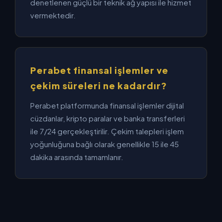
denetlenen güçlü bir teknik ağ yapısı ile hizmet
vermektedir.
Perabet finansal işlemler ve
çekim süreleri ne kadardır?
Perabet platformunda finansal işlemler dijital
cüzdanlar, kripto paralar ve banka transferleri
ile 7/24 gerçekleştirilir. Çekim talepleri işlem
yoğunluğuna bağlı olarak genellikle 15 ile 45
dakika arasında tamamlanır.