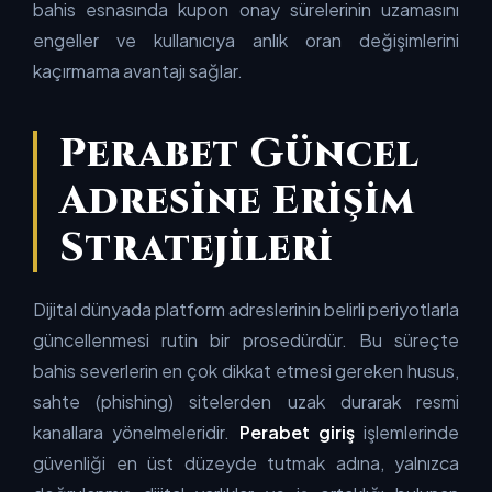
bahis esnasında kupon onay sürelerinin uzamasını
engeller ve kullanıcıya anlık oran değişimlerini
kaçırmama avantajı sağlar.
Perabet Güncel
Adresine Erişim
Stratejileri
Dijital dünyada platform adreslerinin belirli periyotlarla
güncellenmesi rutin bir prosedürdür. Bu süreçte
bahis severlerin en çok dikkat etmesi gereken husus,
sahte (phishing) sitelerden uzak durarak resmi
kanallara yönelmeleridir.
Perabet giriş
işlemlerinde
güvenliği en üst düzeyde tutmak adına, yalnızca