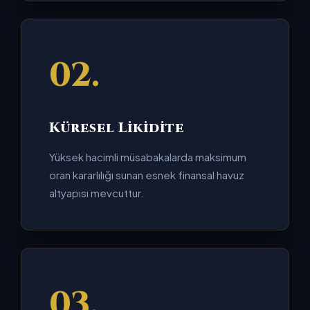
02.
Küresel Likidite
Yüksek hacimli müsabakalarda maksimum
oran kararlılığı sunan esnek finansal havuz
altyapısı mevcuttur.
03.