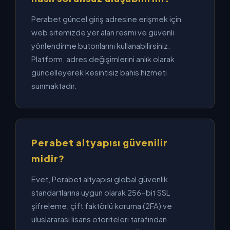
Perabet güncel giriş adresine erişmek için
web sitemizde yer alan resmi ve güvenli
yönlendirme butonlarını kullanabilirsiniz.
Platform, adres değişimlerini anlık olarak
güncelleyerek kesintisiz bahis hizmeti
sunmaktadır.
Perabet altyapısı güvenilir
midir?
Evet, Perabet altyapısı global güvenlik
standartlarına uygun olarak 256-bit SSL
şifreleme, çift faktörlü koruma (2FA) ve
uluslararası lisans otoriteleri tarafından