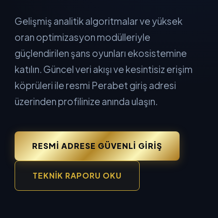
Gelişmiş analitik algoritmalar ve yüksek
oran optimizasyon modülleriyle
güçlendirilen şans oyunları ekosistemine
katılın. Güncel veri akışı ve kesintisiz erişim
köprüleri ile resmi Perabet giriş adresi
üzerinden profilinize anında ulaşın.
RESMI ADRESE GÜVENLI GIRIŞ
TEKNIK RAPORU OKU