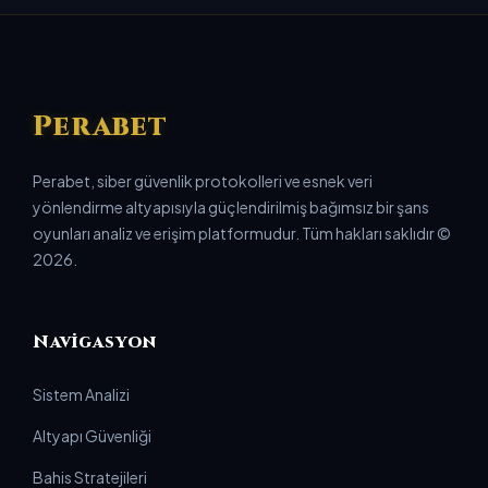
Perabet
Perabet, siber güvenlik protokolleri ve esnek veri
yönlendirme altyapısıyla güçlendirilmiş bağımsız bir şans
oyunları analiz ve erişim platformudur. Tüm hakları saklıdır ©
2026.
Navigasyon
Sistem Analizi
Altyapı Güvenliği
Bahis Stratejileri