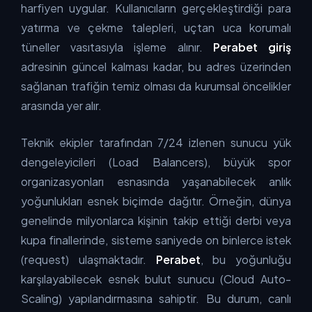
harfiyen uygular. Kullanıcıların gerçekleştirdiği para
yatırma ve çekme talepleri, uçtan uca korumalı
tüneller vasıtasıyla işleme alınır.
Perabet giriş
adresinin güncel kalması kadar, bu adres üzerinden
sağlanan trafiğin temiz olması da kurumsal öncelikler
arasında yer alır.
Teknik ekipler tarafından 7/24 izlenen sunucu yük
dengeleyicileri (Load Balancers), büyük spor
organizasyonları esnasında yaşanabilecek anlık
yoğunlukları esnek biçimde dağıtır. Örneğin, dünya
genelinde milyonlarca kişinin takip ettiği derbi veya
kupa finallerinde, sisteme saniyede on binlerce istek
(request) ulaşmaktadır.
Perabet
, bu yoğunluğu
karşılayabilecek esnek bulut sunucu (Cloud Auto-
Scaling) yapılandırmasına sahiptir. Bu durum, canlı