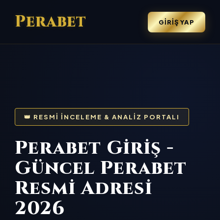
Perabet
GIRIŞ YAP
👑 RESMI İNCELEME & ANALIZ PORTALI
Perabet Giriş -
Güncel Perabet
Resmi Adresi
2026