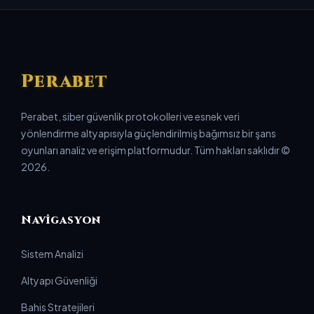
Perabet
Perabet, siber güvenlik protokolleri ve esnek veri
yönlendirme altyapısıyla güçlendirilmiş bağımsız bir şans
oyunları analiz ve erişim platformudur. Tüm hakları saklıdır ©
2026.
Navigasyon
Sistem Analizi
Altyapı Güvenliği
Bahis Stratejileri