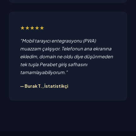
★★★★★
"Mobil tarayıcı entegrasyonu (PWA)
muazzam çalışıyor. Telefonun ana ekranına
ekledim, domain ne oldu diye düşünmeden
tek tuşla Perabet giriş safhasını
tamamlayabiliyorum."
— Burak T., İstatistikçi