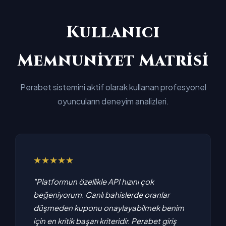
Kullanıcı
Memnuniyet Matrisi
Perabet sistemini aktif olarak kullanan profesyonel
oyuncuların deneyim analizleri.
★★★★★
"Platformun özellikle API hızını çok
beğeniyorum. Canlı bahislerde oranlar
düşmeden kuponu onaylayabilmek benim
için en kritik başarı kriteridir. Perabet giriş