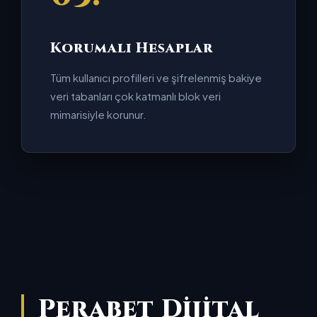
Korumalı Hesaplar
Tüm kullanıcı profilleri ve şifrelenmiş bakiye
veri tabanları çok katmanlı blok veri
mimarisiyle korunur.
Perabet Dijital