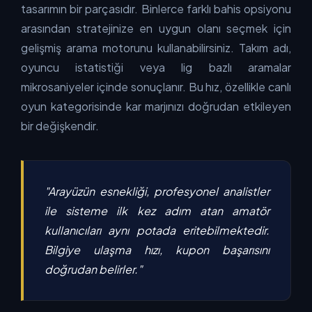
tasarımın bir parçasıdır. Binlerce farklı bahis opsiyonu
arasından stratejinize en uygun olanı seçmek için
gelişmiş arama motorunu kullanabilirsiniz. Takım adı,
oyuncu istatistiği veya lig bazlı aramalar
mikrosaniyeler içinde sonuçlanır. Bu hız, özellikle canlı
oyun kategorisinde kar marjınızı doğrudan etkileyen
bir değişkendir.
"Arayüzün esnekliği, profesyonel analistler
ile sisteme ilk kez adım atan amatör
kullanıcıları aynı potada eritebilmektedir.
Bilgiye ulaşma hızı, kupon başarısını
doğrudan belirler."