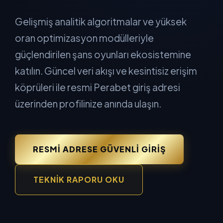
Gelişmiş analitik algoritmalar ve yüksek
oran optimizasyon modülleriyle
güçlendirilen şans oyunları ekosistemine
katılın. Güncel veri akışı ve kesintisiz erişim
köprüleri ile resmi Perabet giriş adresi
üzerinden profilinize anında ulaşın.
RESMI ADRESE GÜVENLI GIRIŞ
TEKNIK RAPORU OKU