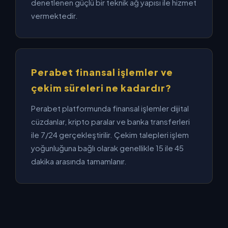
denetlenen güçlü bir teknik ağ yapısı ile hizmet
vermektedir.
Perabet finansal işlemler ve
çekim süreleri ne kadardır?
Perabet platformunda finansal işlemler dijital
cüzdanlar, kripto paralar ve banka transferleri
ile 7/24 gerçekleştirilir. Çekim talepleri işlem
yoğunluğuna bağlı olarak genellikle 15 ile 45
dakika arasında tamamlanır.