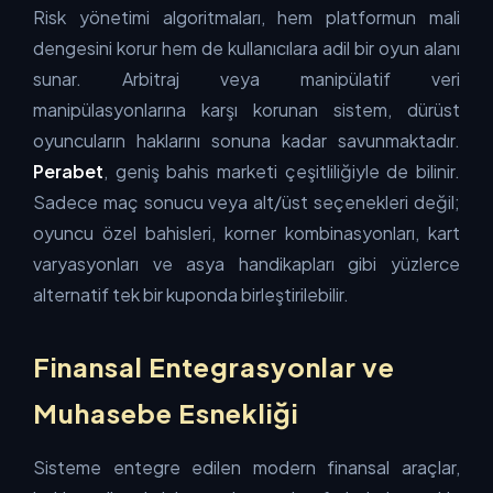
Risk yönetimi algoritmaları, hem platformun mali
dengesini korur hem de kullanıcılara adil bir oyun alanı
sunar. Arbitraj veya manipülatif veri
manipülasyonlarına karşı korunan sistem, dürüst
oyuncuların haklarını sonuna kadar savunmaktadır.
Perabet
, geniş bahis marketi çeşitliliğiyle de bilinir.
Sadece maç sonucu veya alt/üst seçenekleri değil;
oyuncu özel bahisleri, korner kombinasyonları, kart
varyasyonları ve asya handikapları gibi yüzlerce
alternatif tek bir kuponda birleştirilebilir.
Finansal Entegrasyonlar ve
Muhasebe Esnekliği
Sisteme entegre edilen modern finansal araçlar,