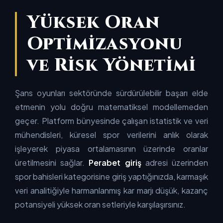
Yüksek Oran
Optimizasyonu
ve Risk Yönetimi
Şans oyunları sektöründe sürdürülebilir başarı elde
etmenin yolu doğru matematiksel modellemeden
geçer. Platform bünyesinde çalışan istatistik ve veri
mühendisleri, küresel spor verilerini anlık olarak
işleyerek piyasa ortalamasının üzerinde oranlar
üretilmesini sağlar.
Perabet giriş
adresi üzerinden
spor bahisleri kategorisine giriş yaptığınızda, karmaşık
veri analitiğiyle harmanlanmış kar marjı düşük, kazanç
potansiyeli yüksek oran setleriyle karşılaşırsınız.