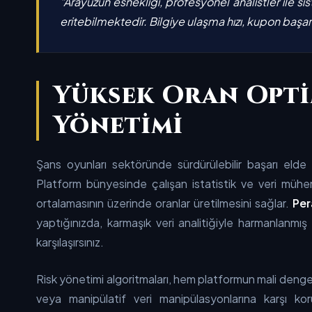
"Arayüzün esnekliği, profesyonel analistler ile s
eritebilmektedir. Bilgiye ulaşma hızı, kupon başarı
Yüksek Oran Opti
Yönetimi
Şans oyunları sektöründe sürdürülebilir başarı e
Platform bünyesinde çalışan istatistik ve veri mühendi
ortalamasının üzerinde oranlar üretilmesini sağlar.
Per
yaptığınızda, karmaşık veri analitiğiyle harmanlanmış
karşılaşırsınız.
Risk yönetimi algoritmaları, hem platformun mali dengesin
veya manipülatif veri manipülasyonlarına karşı ko