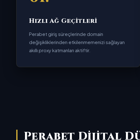
Hızlı Ağ Geçitleri
Perabet giriş süreçlerinde domain
değişikliklerinden etkilenmemenizi sağlayan
akıllı proxy katmanları aktiftir.
Perabet Dijital D