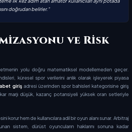
isteme ilk kez adım atan amatör kullanıcıları aynı potada
sını doğrudan belirler."
mizasyonu ve Risk
lde etmenin yolu doğru matematiksel modellemeden geçer.
sleri, küresel spor verilerini anlık olarak işleyerek piyasa
abet giriş
adresi üzerinden spor bahisleri kategorisine giriş
 kar marjı düşük, kazanç potansiyeli yüksek oran setleriyle
i korur hem de kullanıcılara adil bir oyun alanı sunar. Arbitraj
runan sistem, dürüst oyuncuların haklarını sonuna kadar