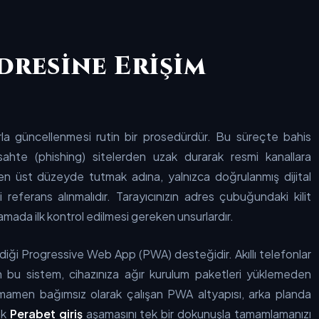
dresine Erişim
larla güncellenmesi rutin bir prosedürdür. Bu süreçte bahis
ahte (phishing) sitelerden uzak durarak resmi kanallara
en üst düzeyde tutmak adına, yalnızca doğrulanmış dijital
ri referans alınmalıdır. Tarayıcınızın adres çubuğundaki kilit
lamada ilk kontrol edilmesi gereken unsurlardır.
rdiği Progressive Web App (PWA) desteğidir. Akıllı telefonlar
an bu sistem, cihazınıza ağır kurulum paketleri yüklemeden
amamen bağımsız olarak çalışan PWA altyapısı, arka planda
ak
Perabet giriş
aşamasını tek bir dokunuşla tamamlamanızı