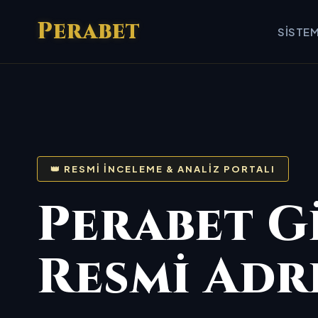
Perabet
SISTEM
👑 RESMI İNCELEME & ANALIZ PORTALI
Perabet G
Resmi Adr