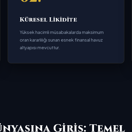
Küresel Likidite
Yüksek hacimli müsabakalarda maksimum
oran kararlılığı sunan esnek finansal havuz
altyapısı mevcuttur.
ünyasına Giriş: Temel