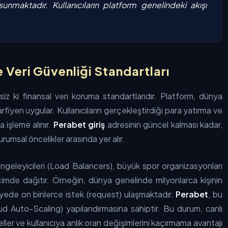
sunmaktadır. Kullanıcıların platform genelindeki akışı
 Veri Güvenliği Standartları
siz ki finansal veri koruma standartlarıdır. Platform, dünya
fiyen uygular. Kullanıcıların gerçekleştirdiği para yatırma ve
 işleme alınır.
Perabet giriş
adresinin güncel kalması kadar,
umsal öncelikler arasında yer alır.
ngeleyicileri (Load Balancers), büyük spor organizasyonları
imde dağıtır. Örneğin, dünya genelinde milyonlarca kişinin
niyede on binlerce istek (request) ulaşmaktadır.
Perabet
, bu
d Auto-Scaling) yapılandırmasına sahiptir. Bu durum, canlı
er ve kullanıcıya anlık oran değişimlerini kaçırmama avantajı