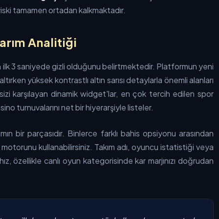
iski tamamen ortadan kalkmaktadır.
arım Analitiği
ın ilk 3 saniyede gizli olduğunu belirtmektedir. Platformun yeni
tırken yüksek kontrastlı altın sarısı detaylarla önemli alanları
izi karşılayan dinamik widget'lar, en çok tercih edilen spor
sino turnuvalarını net bir hiyerarşiyle listeler.
mın bir parçasıdır. Binlerce farklı bahis opsiyonu arasından
motorunu kullanabilirsiniz. Takım adı, oyuncu istatistiği veya
hız, özellikle canlı oyun kategorisinde kar marjınızı doğrudan