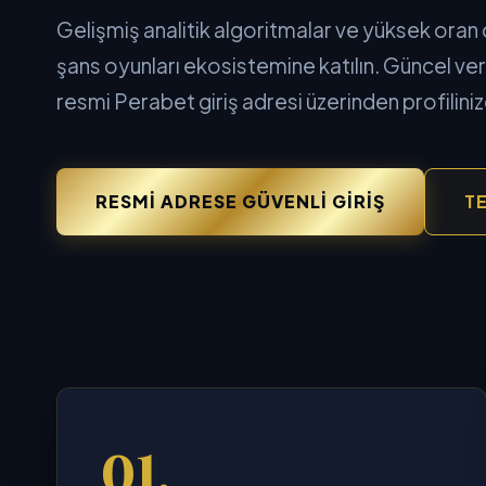
Gelişmiş analitik algoritmalar ve yüksek oran
şans oyunları ekosistemine katılın. Güncel veri 
resmi Perabet giriş adresi üzerinden profiliniz
RESMI ADRESE GÜVENLI GIRIŞ
T
01.