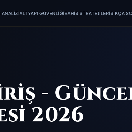
 ANALIZI
ALTYAPI GÜVENLIĞI
BAHIS STRATEJILERI
SIKÇA S
iriş - Günce
esi 2026