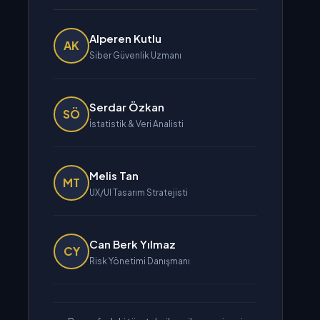
Alperen Kutlu
AK
Siber Güvenlik Uzmanı
Serdar Özkan
SÖ
İstatistik & Veri Analisti
Melis Tan
MT
UX/UI Tasarım Stratejisti
Can Berk Yılmaz
CY
Risk Yönetimi Danışmanı