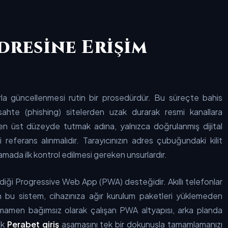
dresine Erişim
larla güncellenmesi rutin bir prosedürdür. Bu süreçte bahis
ahte (phishing) sitelerden uzak durarak resmi kanallara
en üst düzeyde tutmak adına, yalnızca doğrulanmış dijital
ri referans alınmalıdır. Tarayıcınızın adres çubuğundaki kilit
lamada ilk kontrol edilmesi gereken unsurlardır.
rdiği Progressive Web App (PWA) desteğidir. Akıllı telefonlar
an bu sistem, cihazınıza ağır kurulum paketleri yüklemeden
amamen bağımsız olarak çalışan PWA altyapısı, arka planda
ak
Perabet giriş
aşamasını tek bir dokunuşla tamamlamanızı