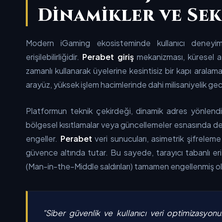
Dinamikler ve Se
Modern iGaming ekosisteminde kullanıcı deneyim
erişilebilirliğidir.
Perabet giriş
mekanizması, küresel ağ
zamanlı kullanarak üyelerine kesintisiz bir kapı aralamak
arayüz, yüksek işlem hacimlerinde dahi milisaniyelik ge
Platformun teknik çekirdeği, dinamik adres yönlendi
bölgesel kısıtlamalar veya güncellemeler esnasında devr
engeller.
Perabet
veri sunucuları, asimetrik şifreleme 
güvence altında tutar. Bu sayede, tarayıcı tabanlı eri
(Man-in-the-Middle saldırıları) tamamen engellenmiş ol
"Siber güvenlik ve kullanıcı veri optimizasyo