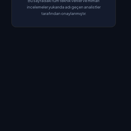
Bu sayfadaki tüm teknik veriler ve mimari
incelemeler yukarıda adı geçen analistler
tarafından onaylanmıştır.