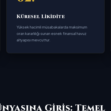
Küresel Likidite
Yüksek hacimli müsabakalarda maksimum
oran kararlılığı sunan esnek finansal havuz
altyapısı mevcuttur.
ünyasına Giriş: Temel