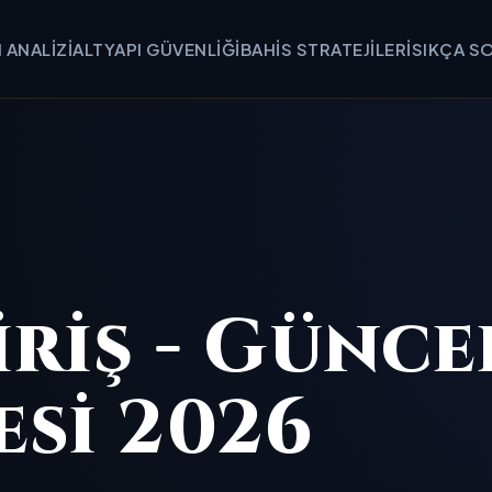
 ANALIZI
ALTYAPI GÜVENLIĞI
BAHIS STRATEJILERI
SIKÇA S
iriş - Günce
esi 2026