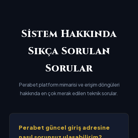
Sistem Hakkında
Sıkça Sorulan
Sorular
Perabet platform mimarisi ve erişim döngüleri
hakkında en çok merak edilen teknik sorular.
Perabet güncel giriş adresine
nasıl sorunsuz ulaşabilirim?