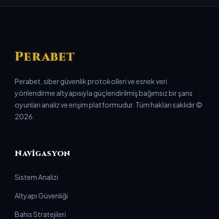
Perabet
Perabet, siber güvenlik protokolleri ve esnek veri
yönlendirme altyapısıyla güçlendirilmiş bağımsız bir şans
oyunları analiz ve erişim platformudur. Tüm hakları saklıdır ©
2026.
Navigasyon
Sistem Analizi
Altyapı Güvenliği
Bahis Stratejileri