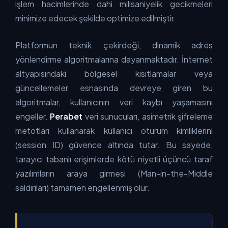
işlem hacimlerinde dahi milisaniyelik gecikmeleri
minimize edecek şekilde optimize edilmiştir.
Platformun teknik çekirdeği, dinamik adres
yönlendirme algoritmalarına dayanmaktadır. İnternet
altyapısındaki bölgesel kısıtlamalar veya
güncellemeler esnasında devreye giren bu
algoritmalar, kullanıcının veri kaybı yaşamasını
engeller.
Perabet
veri sunucuları, asimetrik şifreleme
metotları kullanarak kullanıcı oturum kimliklerini
(session ID) güvence altında tutar. Bu sayede,
tarayıcı tabanlı erişimlerde kötü niyetli üçüncü taraf
yazılımların araya girmesi (Man-in-the-Middle
saldırıları) tamamen engellenmiş olur.