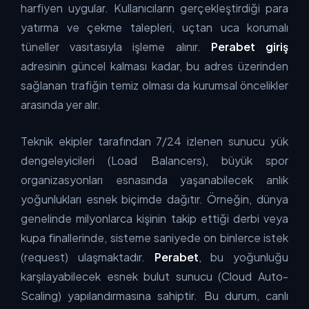
harfiyen uygular. Kullanıcıların gerçekleştirdiği para
yatırma ve çekme talepleri, uçtan uca korumalı
tüneller vasıtasıyla işleme alınır.
Perabet giriş
adresinin güncel kalması kadar, bu adres üzerinden
sağlanan trafiğin temiz olması da kurumsal öncelikler
arasında yer alır.
Teknik ekipler tarafından 7/24 izlenen sunucu yük
dengeleyicileri (Load Balancers), büyük spor
organizasyonları esnasında yaşanabilecek anlık
yoğunlukları esnek biçimde dağıtır. Örneğin, dünya
genelinde milyonlarca kişinin takip ettiği derbi veya
kupa finallerinde, sisteme saniyede on binlerce istek
(request) ulaşmaktadır.
Perabet
, bu yoğunluğu
karşılayabilecek esnek bulut sunucu (Cloud Auto-
Scaling) yapılandırmasına sahiptir. Bu durum, canlı