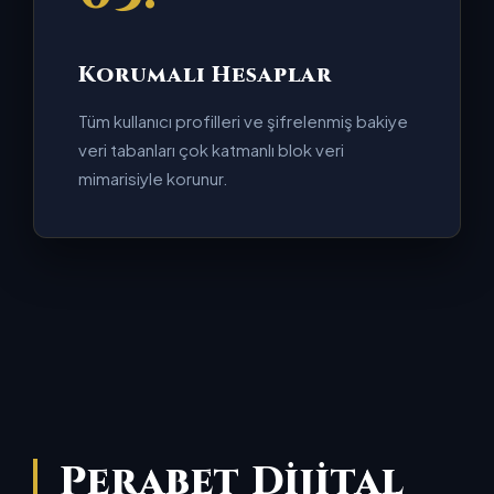
Korumalı Hesaplar
Tüm kullanıcı profilleri ve şifrelenmiş bakiye
veri tabanları çok katmanlı blok veri
mimarisiyle korunur.
Perabet Dijital