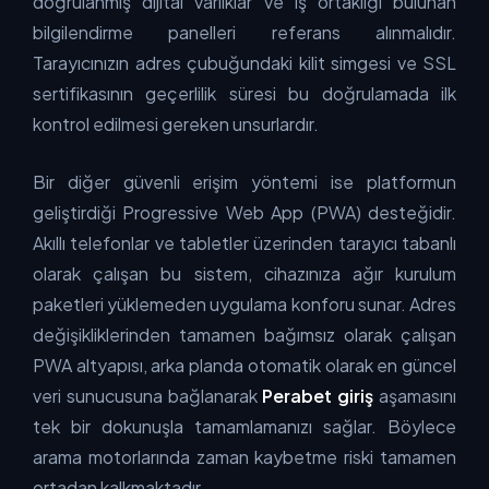
doğrulanmış dijital varlıklar ve iş ortaklığı bulunan
bilgilendirme panelleri referans alınmalıdır.
Tarayıcınızın adres çubuğundaki kilit simgesi ve SSL
sertifikasının geçerlilik süresi bu doğrulamada ilk
kontrol edilmesi gereken unsurlardır.
Bir diğer güvenli erişim yöntemi ise platformun
geliştirdiği Progressive Web App (PWA) desteğidir.
Akıllı telefonlar ve tabletler üzerinden tarayıcı tabanlı
olarak çalışan bu sistem, cihazınıza ağır kurulum
paketleri yüklemeden uygulama konforu sunar. Adres
değişikliklerinden tamamen bağımsız olarak çalışan
PWA altyapısı, arka planda otomatik olarak en güncel
veri sunucusuna bağlanarak
Perabet giriş
aşamasını
tek bir dokunuşla tamamlamanızı sağlar. Böylece
arama motorlarında zaman kaybetme riski tamamen
ortadan kalkmaktadır.