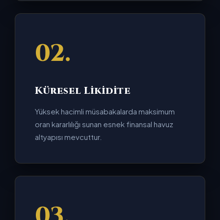
02.
Küresel Likidite
Yüksek hacimli müsabakalarda maksimum
oran kararlılığı sunan esnek finansal havuz
altyapısı mevcuttur.
03.