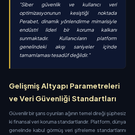
"Siber güvenlik ve kullanıcı veri
optimizasyonunun kesiştiği noktada
Perabet, dinamik yönlendirme mimarisiyle
endüstri lideri bir koruma kalkanı
sunmaktadır. Kullanıcıların platform
genelindeki akışı saniyeler içinde
tamamlaması tesadüf değildir."
Gelişmiş Altyapı Parametreleri
ve Veri Güvenliği Standartları
Güvenilir bir şans oyunları ağının temel direği şüphesiz
ki finansal veri koruma standartlarıdır. Platform, dünya
genelinde kabul görmüş veri şifreleme standartlarını