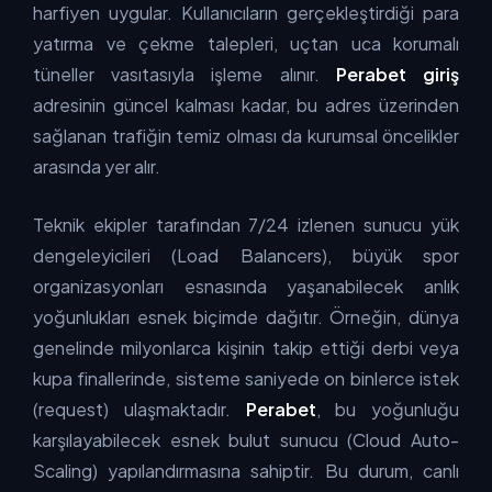
harfiyen uygular. Kullanıcıların gerçekleştirdiği para
yatırma ve çekme talepleri, uçtan uca korumalı
tüneller vasıtasıyla işleme alınır.
Perabet giriş
adresinin güncel kalması kadar, bu adres üzerinden
sağlanan trafiğin temiz olması da kurumsal öncelikler
arasında yer alır.
Teknik ekipler tarafından 7/24 izlenen sunucu yük
dengeleyicileri (Load Balancers), büyük spor
organizasyonları esnasında yaşanabilecek anlık
yoğunlukları esnek biçimde dağıtır. Örneğin, dünya
genelinde milyonlarca kişinin takip ettiği derbi veya
kupa finallerinde, sisteme saniyede on binlerce istek
(request) ulaşmaktadır.
Perabet
, bu yoğunluğu
karşılayabilecek esnek bulut sunucu (Cloud Auto-
Scaling) yapılandırmasına sahiptir. Bu durum, canlı