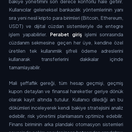
bakiye yönetimini son derece konforlu hale getirir.
Kullanıcılar geleneksel bankacılık yöntemlerinin yanı
sıra yeni nesil kripto para birimleri (Bitcoin, Ethereum,
USDT) ve dijital cüzdan sistemleriyle de entegre
işlem yapabilirler.
Perabet giriş
işlemi sonrasında
cüzdanım sekmesine geçen her üye, kendine özel
üretilen tek kullanımlık şifreli ödeme adreslerini
kullanarak transferlerini dakikalar içinde
tamamlayabilir.
Mali şeffaflık gereği, tüm hesap geçmişi, geçmiş
kupon detayları ve finansal hareketler geriye dönük
olarak kayıt altında tutulur. Kullanıcı dilediği an bu
dökümleri inceleyerek kendi bakiye stratejisini analiz
edebilir, risk yönetimi planlamasını optimize edebilir.
Finans biriminin arka plandaki otomasyon sistemleri