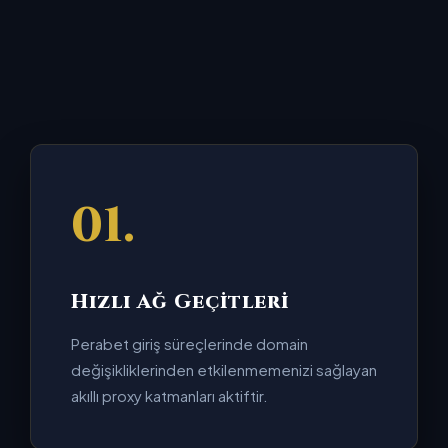
01.
Hızlı Ağ Geçitleri
Perabet giriş süreçlerinde domain
değişikliklerinden etkilenmemenizi sağlayan
akıllı proxy katmanları aktiftir.