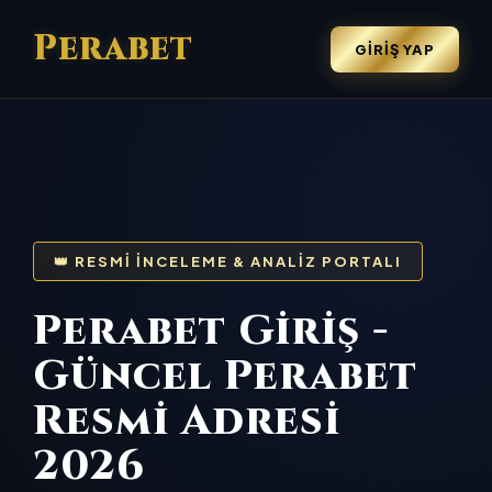
Perabet
GIRIŞ YAP
👑 RESMI İNCELEME & ANALIZ PORTALI
Perabet Giriş -
Güncel Perabet
Resmi Adresi
2026