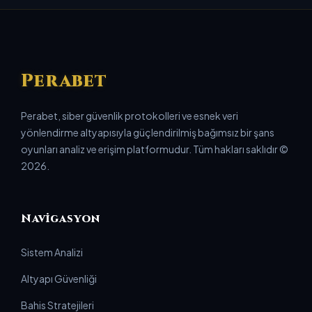
Perabet
Perabet, siber güvenlik protokolleri ve esnek veri
yönlendirme altyapısıyla güçlendirilmiş bağımsız bir şans
oyunları analiz ve erişim platformudur. Tüm hakları saklıdır ©
2026.
Navigasyon
Sistem Analizi
Altyapı Güvenliği
Bahis Stratejileri