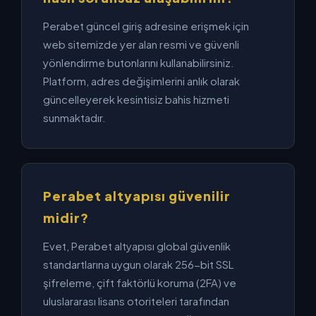
Perabet güncel giriş adresine erişmek için
web sitemizde yer alan resmi ve güvenli
yönlendirme butonlarını kullanabilirsiniz.
Platform, adres değişimlerini anlık olarak
güncelleyerek kesintisiz bahis hizmeti
sunmaktadır.
Perabet altyapısı güvenilir
midir?
Evet, Perabet altyapısı global güvenlik
standartlarına uygun olarak 256-bit SSL
şifreleme, çift faktörlü koruma (2FA) ve
uluslararası lisans otoriteleri tarafından