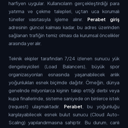
harfiyen uygular. Kullanıcıların gerçekleştirdiği para
yatırma ve çekme talepleri, uçtan uca korumalı
tüneller vasıtasıyla işleme alınır.
Perabet giriş
adresinin güncel kalması kadar, bu adres üzerinden
sağlanan trafiğin temiz olması da kurumsal öncelikler
arasında yer alır.
Teknik ekipler tarafından 7/24 izlenen sunucu yük
dengeleyicileri (Load Balancers), büyük spor
organizasyonları esnasında yaşanabilecek anlık
yoğunlukları esnek biçimde dağıtır. Örneğin, dünya
genelinde milyonlarca kişinin takip ettiği derbi veya
kupa finallerinde, sisteme saniyede on binlerce istek
(request) ulaşmaktadır.
Perabet
, bu yoğunluğu
karşılayabilecek esnek bulut sunucu (Cloud Auto-
Scaling) yapılandırmasına sahiptir. Bu durum, canlı