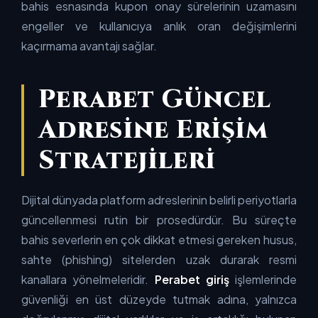
bahis esnasında kupon onay sürelerinin uzamasını
engeller ve kullanıcıya anlık oran değişimlerini
kaçırmama avantajı sağlar.
Perabet Güncel
Adresine Erişim
Stratejileri
Dijital dünyada platform adreslerinin belirli periyotlarla
güncellenmesi rutin bir prosedürdür. Bu süreçte
bahis severlerin en çok dikkat etmesi gereken husus,
sahte (phishing) sitelerden uzak durarak resmi
kanallara yönelmeleridir.
Perabet giriş
işlemlerinde
güvenliği en üst düzeyde tutmak adına, yalnızca