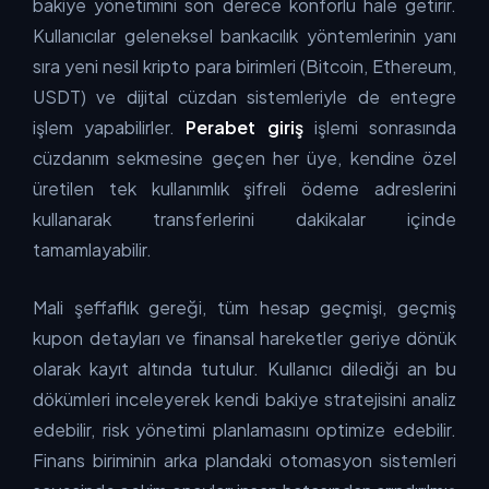
bakiye yönetimini son derece konforlu hale getirir.
Kullanıcılar geleneksel bankacılık yöntemlerinin yanı
sıra yeni nesil kripto para birimleri (Bitcoin, Ethereum,
USDT) ve dijital cüzdan sistemleriyle de entegre
işlem yapabilirler.
Perabet giriş
işlemi sonrasında
cüzdanım sekmesine geçen her üye, kendine özel
üretilen tek kullanımlık şifreli ödeme adreslerini
kullanarak transferlerini dakikalar içinde
tamamlayabilir.
Mali şeffaflık gereği, tüm hesap geçmişi, geçmiş
kupon detayları ve finansal hareketler geriye dönük
olarak kayıt altında tutulur. Kullanıcı dilediği an bu
dökümleri inceleyerek kendi bakiye stratejisini analiz
edebilir, risk yönetimi planlamasını optimize edebilir.
Finans biriminin arka plandaki otomasyon sistemleri