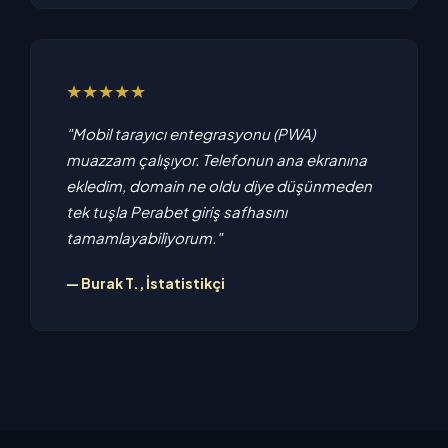
★★★★★
"Mobil tarayıcı entegrasyonu (PWA)
muazzam çalışıyor. Telefonun ana ekranına
ekledim, domain ne oldu diye düşünmeden
tek tuşla Perabet giriş safhasını
tamamlayabiliyorum."
— Burak T., İstatistikçi