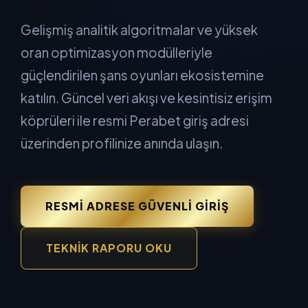
Gelişmiş analitik algoritmalar ve yüksek
oran optimizasyon modülleriyle
güçlendirilen şans oyunları ekosistemine
katılın. Güncel veri akışı ve kesintisiz erişim
köprüleri ile resmi Perabet giriş adresi
üzerinden profilinize anında ulaşın.
RESMI ADRESE GÜVENLI GIRIŞ
TEKNIK RAPORU OKU