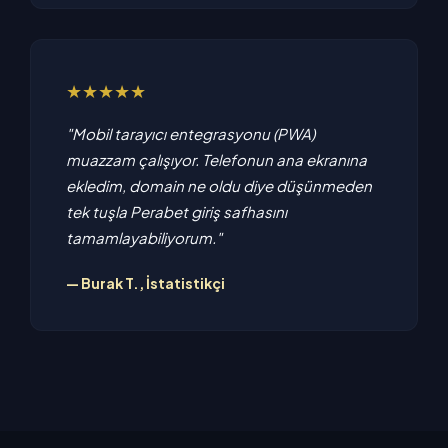
★★★★★
"Mobil tarayıcı entegrasyonu (PWA)
muazzam çalışıyor. Telefonun ana ekranına
ekledim, domain ne oldu diye düşünmeden
tek tuşla Perabet giriş safhasını
tamamlayabiliyorum."
— Burak T., İstatistikçi