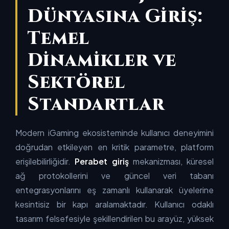
Dünyasına Giriş:
Temel
Dinamikler ve
Sektörel
Standartlar
Modern iGaming ekosisteminde kullanıcı deneyimini
doğrudan etkileyen en kritik parametre, platform
erişilebilirliğidir.
Perabet giriş
mekanizması, küresel
ağ protokollerini ve güncel veri tabanı
entegrasyonlarını eş zamanlı kullanarak üyelerine
kesintisiz bir kapı aralamaktadır. Kullanıcı odaklı
tasarım felsefesiyle şekillendirilen bu arayüz, yüksek