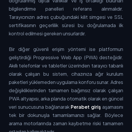
doğrulanmış dijital varlıklar ve iş ortaklığı bulunan
bilgilendirme panelleri referans alınmalıdır.
Tarayıcınızın adres çubuğundaki kilit simgesi ve SSL
sertifikasının geçerlilik süresi bu doğrulamada ilk
kontrol edilmesi gereken unsurlardır.
Bir diğer güvenli erişim yöntemi ise platformun
geliştirdiği Progressive Web App (PWA) desteğidir.
Akıllı telefonlar ve tabletler üzerinden tarayıcı tabanlı
olarak çalışan bu sistem, cihazınıza ağır kurulum
paketleri yüklemeden uygulama konforu sunar. Adres
değişikliklerinden tamamen bağımsız olarak çalışan
PWA altyapısı, arka planda otomatik olarak en güncel
veri sunucusuna bağlanarak
Perabet giriş
aşamasını
tek bir dokunuşla tamamlamanızı sağlar. Böylece
arama motorlarında zaman kaybetme riski tamamen
ortadan kalkmaktadır.