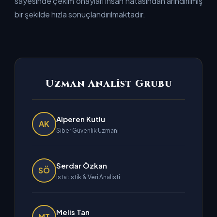
sayesinde çekim onayları insan hatasından arındırılmış
bir şekilde hızla sonuçlandırılmaktadır.
Uzman Analist Grubu
Alperen Kutlu
AK
Siber Güvenlik Uzmanı
Serdar Özkan
SÖ
İstatistik & Veri Analisti
Melis Tan
MT