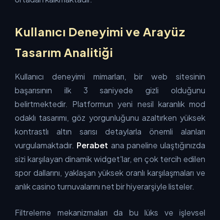
Kullanıcı Deneyimi ve Arayüz
Tasarım Analitiği
Kullanıcı deneyimi mimarları, bir web sitesinin
başarısının ilk 3 saniyede gizli olduğunu
belirtmektedir. Platformun yeni nesil karanlık mod
odaklı tasarımı, göz yorgunluğunu azaltırken yüksek
kontrastlı altın sarısı detaylarla önemli alanları
vurgulamaktadır.
Perabet
ana paneline ulaştığınızda
sizi karşılayan dinamik widget'lar, en çok tercih edilen
spor dallarını, yaklaşan yüksek oranlı karşılaşmaları ve
anlık casino turnuvalarını net bir hiyerarşiyle listeler.
Filtreleme mekanizmaları da bu lüks ve işlevsel