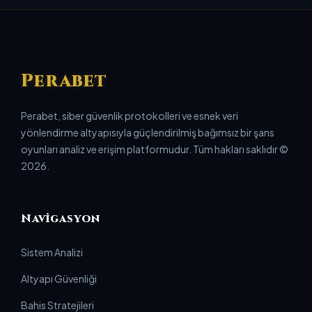
Perabet
Perabet, siber güvenlik protokolleri ve esnek veri
yönlendirme altyapısıyla güçlendirilmiş bağımsız bir şans
oyunları analiz ve erişim platformudur. Tüm hakları saklıdır ©
2026.
Navigasyon
Sistem Analizi
Altyapı Güvenliği
Bahis Stratejileri