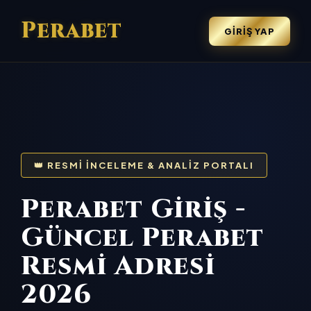
Perabet
GIRIŞ YAP
👑 RESMI İNCELEME & ANALIZ PORTALI
Perabet Giriş -
Güncel Perabet
Resmi Adresi
2026