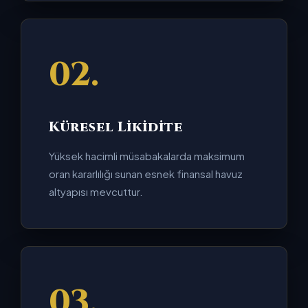
02.
Küresel Likidite
Yüksek hacimli müsabakalarda maksimum
oran kararlılığı sunan esnek finansal havuz
altyapısı mevcuttur.
03.