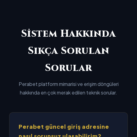
Sistem Hakkında
Sıkça Sorulan
Sorular
Perabet platform mimarisi ve erişim döngüleri
hakkında en çok merak edilen teknik sorular.
Perabet güncel giriş adresine
nasıl sorunsuz ulaşabilirim?