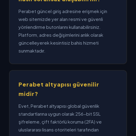
Perabet güncel giriş adresine erişmek için
web sitemizde yer alan resmi ve güvenli
yönlendirme butonlarını kullanabilirsiniz.
Platform, adres değişimlerini anlık olarak
güncelleyerek kesintisiz bahis hizmeti
sunmaktadır.
Perabet altyapısı güvenilir
midir?
Evet, Perabet altyapısı global güvenlik
standartlarına uygun olarak 256-bit SSL
şifreleme, çift faktörlü koruma (2FA) ve
uluslararası lisans otoriteleri tarafından