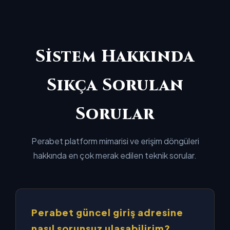
Sistem Hakkında
Sıkça Sorulan
Sorular
Perabet platform mimarisi ve erişim döngüleri
hakkında en çok merak edilen teknik sorular.
Perabet güncel giriş adresine
nasıl sorunsuz ulaşabilirim?