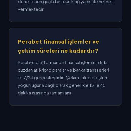
denetlenen güçlü bir teknik ağ yapısı ile hizmet
vermektedir.
Perabet finansal işlemler ve
çekim süreleri ne kadardır?
Perabet platformunda finansal işlemler dijital
cüzdanlar, kripto paralar ve banka transferleri
ile 7/24 gerçekleştirilir. Çekim talepleri işlem
yoğunluğuna bağlı olarak genellikle 15 ile 45
dakika arasında tamamlanır.