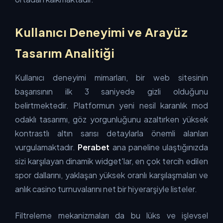
Kullanıcı Deneyimi ve Arayüz
Tasarım Analitiği
Kullanıcı deneyimi mimarları, bir web sitesinin
başarısının ilk 3 saniyede gizli olduğunu
belirtmektedir. Platformun yeni nesil karanlık mod
odaklı tasarımı, göz yorgunluğunu azaltırken yüksek
kontrastlı altın sarısı detaylarla önemli alanları
vurgulamaktadır.
Perabet
ana paneline ulaştığınızda
sizi karşılayan dinamik widget'lar, en çok tercih edilen
spor dallarını, yaklaşan yüksek oranlı karşılaşmaları ve
anlık casino turnuvalarını net bir hiyerarşiyle listeler.
Filtreleme mekanizmaları da bu lüks ve işlevsel