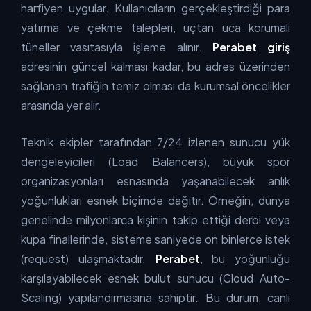
harfiyen uygular. Kullanıcıların gerçekleştirdiği para
yatırma ve çekme talepleri, uçtan uca korumalı
tüneller vasıtasıyla işleme alınır.
Perabet giriş
adresinin güncel kalması kadar, bu adres üzerinden
sağlanan trafiğin temiz olması da kurumsal öncelikler
arasında yer alır.
Teknik ekipler tarafından 7/24 izlenen sunucu yük
dengeleyicileri (Load Balancers), büyük spor
organizasyonları esnasında yaşanabilecek anlık
yoğunlukları esnek biçimde dağıtır. Örneğin, dünya
genelinde milyonlarca kişinin takip ettiği derbi veya
kupa finallerinde, sisteme saniyede on binlerce istek
(request) ulaşmaktadır.
Perabet
, bu yoğunluğu
karşılayabilecek esnek bulut sunucu (Cloud Auto-
Scaling) yapılandırmasına sahiptir. Bu durum, canlı