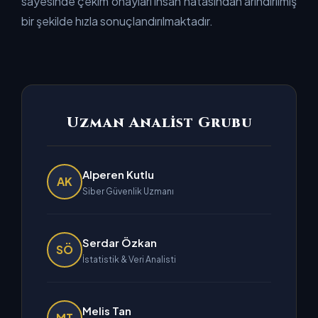
sayesinde çekim onayları insan hatasından arındırılmış
bir şekilde hızla sonuçlandırılmaktadır.
Uzman Analist Grubu
Alperen Kutlu
AK
Siber Güvenlik Uzmanı
Serdar Özkan
SÖ
İstatistik & Veri Analisti
Melis Tan
MT