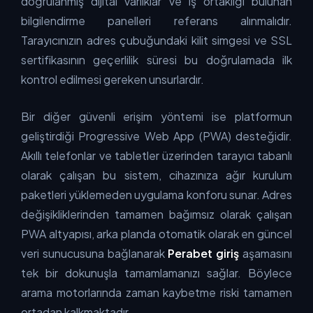
doğrulanmış dijital varlıklar ve iş ortaklığı bulunan
bilgilendirme panelleri referans alınmalıdır.
Tarayıcınızın adres çubuğundaki kilit simgesi ve SSL
sertifikasının geçerlilik süresi bu doğrulamada ilk
kontrol edilmesi gereken unsurlardır.
Bir diğer güvenli erişim yöntemi ise platformun
geliştirdiği Progressive Web App (PWA) desteğidir.
Akıllı telefonlar ve tabletler üzerinden tarayıcı tabanlı
olarak çalışan bu sistem, cihazınıza ağır kurulum
paketleri yüklemeden uygulama konforu sunar. Adres
değişikliklerinden tamamen bağımsız olarak çalışan
PWA altyapısı, arka planda otomatik olarak en güncel
veri sunucusuna bağlanarak
Perabet giriş
aşamasını
tek bir dokunuşla tamamlamanızı sağlar. Böylece
arama motorlarında zaman kaybetme riski tamamen
ortadan kalkmaktadır.