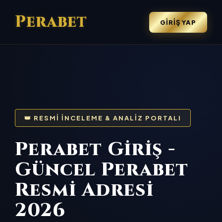
Perabet
GIRIŞ YAP
👑 RESMI İNCELEME & ANALIZ PORTALI
Perabet Giriş -
Güncel Perabet
Resmi Adresi
2026