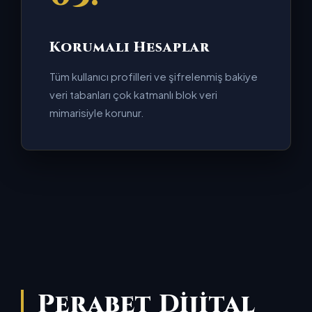
Korumalı Hesaplar
Tüm kullanıcı profilleri ve şifrelenmiş bakiye
veri tabanları çok katmanlı blok veri
mimarisiyle korunur.
Perabet Dijital