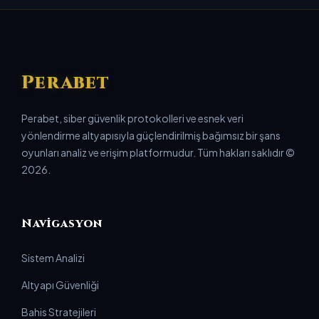
Perabet
Perabet, siber güvenlik protokolleri ve esnek veri
yönlendirme altyapısıyla güçlendirilmiş bağımsız bir şans
oyunları analiz ve erişim platformudur. Tüm hakları saklıdır ©
2026.
Navigasyon
Sistem Analizi
Altyapı Güvenliği
Bahis Stratejileri