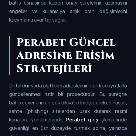
bahis esnasında kupon onay sürelerinin uzamasını
engeller ve kullanıcıya anlık oran değişimlerini
kaçırmama avantajı sağlar.
Perabet Güncel
Adresine Erişim
Stratejileri
Dijital dünyada platform adreslerinin belirli periyotlarla
güncellenmesi rutin bir prosedürdür. Bu süreçte
bahis severlerin en çok dikkat etmesi gereken husus,
sahte (phishing) sitelerden uzak durarak resmi
kanallara yönelmeleridir.
Perabet giriş
işlemlerinde
güvenliği en üst düzeyde tutmak adına, yalnızca