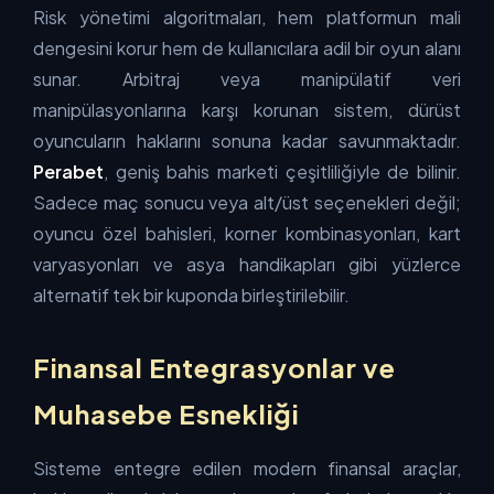
Risk yönetimi algoritmaları, hem platformun mali
dengesini korur hem de kullanıcılara adil bir oyun alanı
sunar. Arbitraj veya manipülatif veri
manipülasyonlarına karşı korunan sistem, dürüst
oyuncuların haklarını sonuna kadar savunmaktadır.
Perabet
, geniş bahis marketi çeşitliliğiyle de bilinir.
Sadece maç sonucu veya alt/üst seçenekleri değil;
oyuncu özel bahisleri, korner kombinasyonları, kart
varyasyonları ve asya handikapları gibi yüzlerce
alternatif tek bir kuponda birleştirilebilir.
Finansal Entegrasyonlar ve
Muhasebe Esnekliği
Sisteme entegre edilen modern finansal araçlar,