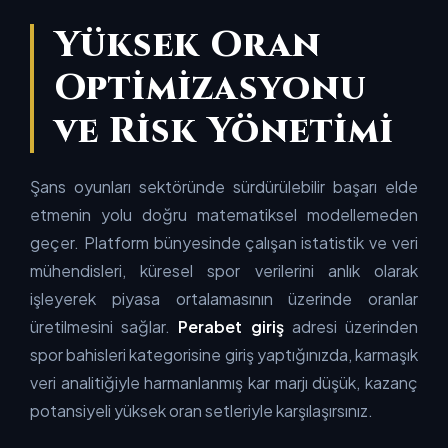
Yüksek Oran
Optimizasyonu
ve Risk Yönetimi
Şans oyunları sektöründe sürdürülebilir başarı elde
etmenin yolu doğru matematiksel modellemeden
geçer. Platform bünyesinde çalışan istatistik ve veri
mühendisleri, küresel spor verilerini anlık olarak
işleyerek piyasa ortalamasının üzerinde oranlar
üretilmesini sağlar.
Perabet giriş
adresi üzerinden
spor bahisleri kategorisine giriş yaptığınızda, karmaşık
veri analitiğiyle harmanlanmış kar marjı düşük, kazanç
potansiyeli yüksek oran setleriyle karşılaşırsınız.