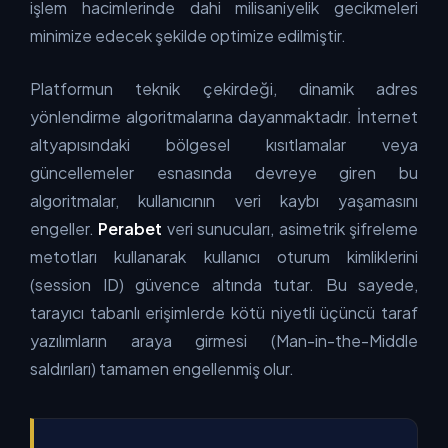
işlem hacimlerinde dahi milisaniyelik gecikmeleri
minimize edecek şekilde optimize edilmiştir.
Platformun teknik çekirdeği, dinamik adres
yönlendirme algoritmalarına dayanmaktadır. İnternet
altyapısındaki bölgesel kısıtlamalar veya
güncellemeler esnasında devreye giren bu
algoritmalar, kullanıcının veri kaybı yaşamasını
engeller.
Perabet
veri sunucuları, asimetrik şifreleme
metotları kullanarak kullanıcı oturum kimliklerini
(session ID) güvence altında tutar. Bu sayede,
tarayıcı tabanlı erişimlerde kötü niyetli üçüncü taraf
yazılımların araya girmesi (Man-in-the-Middle
saldırıları) tamamen engellenmiş olur.