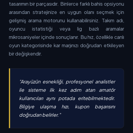
tasarımın bir parçasıdır. Binlerce farklı bahis opsiyonu
arasından stratejinize en uygun olanı seçmek için
gelişmiş arama motorunu kullanabilirsiniz. Takım adı,
oyuncu istatistiği veya lig bazlı aramalar
mikrosaniyeler içinde sonuçlanır. Bu hız, özellikle canlı
oyun kategorisinde kar marjınızı doğrudan etkileyen
bir değişkendir.
"Arayüzün esnekliği, profesyonel analistler
ile sisteme ilk kez adım atan amatör
kullanıcıları aynı potada eritebilmektedir.
Bilgiye ulaşma hızı, kupon başarısını
doğrudan belirler."