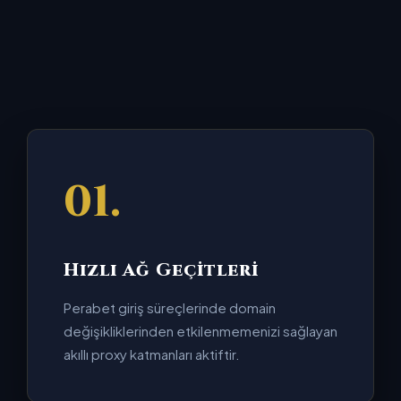
01.
Hızlı Ağ Geçitleri
Perabet giriş süreçlerinde domain
değişikliklerinden etkilenmemenizi sağlayan
akıllı proxy katmanları aktiftir.