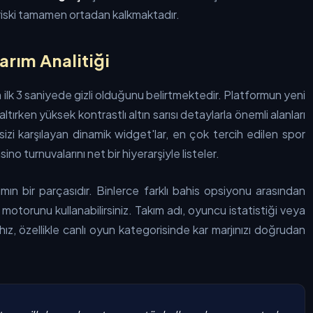
iski tamamen ortadan kalkmaktadır.
arım Analitiği
ın ilk 3 saniyede gizli olduğunu belirtmektedir. Platformun yeni
tırken yüksek kontrastlı altın sarısı detaylarla önemli alanları
izi karşılayan dinamik widget'lar, en çok tercih edilen spor
sino turnuvalarını net bir hiyerarşiyle listeler.
mın bir parçasıdır. Binlerce farklı bahis opsiyonu arasından
motorunu kullanabilirsiniz. Takım adı, oyuncu istatistiği veya
hız, özellikle canlı oyun kategorisinde kar marjınızı doğrudan