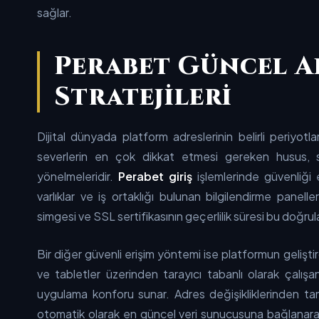
sağlar.
Perabet Güncel A
Stratejileri
Dijital dünyada platform adreslerinin belirli periyot
severlerin en çok dikkat etmesi gereken husus, s
yönelmeleridir.
Perabet giriş
işlemlerinde güvenliği 
varlıklar ve iş ortaklığı bulunan bilgilendirme panelle
simgesi ve SSL sertifikasının geçerlilik süresi bu doğru
Bir diğer güvenli erişim yöntemi ise platformun gelişti
ve tabletler üzerinden tarayıcı tabanlı olarak çalış
uygulama konforu sunar. Adres değişikliklerinden t
otomatik olarak en güncel veri sunucusuna bağlanar