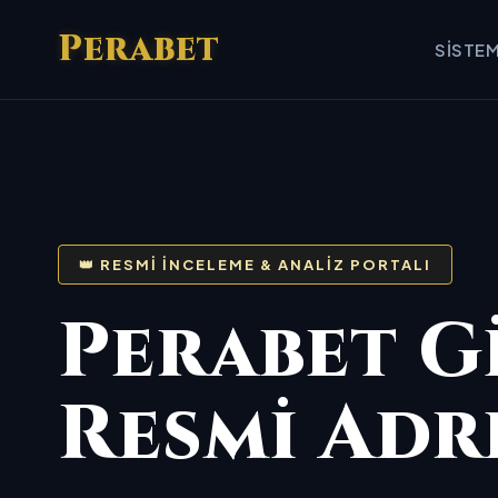
Perabet
SISTEM
👑 RESMI İNCELEME & ANALIZ PORTALI
Perabet G
Resmi Adr