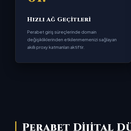
Hızlı Ağ Geçitleri
Perabet giriş süreçlerinde domain
değişikliklerinden etkilenmemenizi sağlayan
akıllı proxy katmanları aktiftir.
Perabet Dijital D