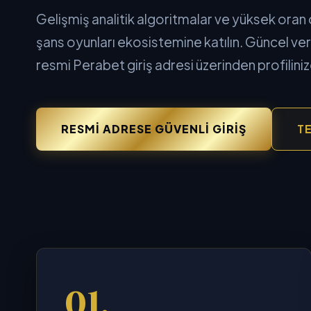
Gelişmiş analitik algoritmalar ve yüksek oran
şans oyunları ekosistemine katılın. Güncel veri 
resmi Perabet giriş adresi üzerinden profiliniz
RESMI ADRESE GÜVENLI GIRIŞ
T
01.