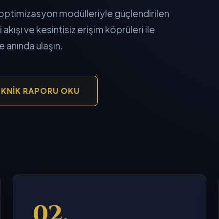
 optimizasyon modülleriyle güçlendirilen
akışı ve kesintisiz erişim köprüleri ile
e anında ulaşın.
EKNIK RAPORU OKU
02.