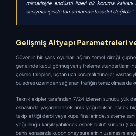
mimarisiyle endüstri lideri bir koruma kalkanı 
saniyeler içinde tamamlaması tesadüf değildir."
Gelişmiş Altyapı Parametreleri ve
Güvenilir bir şans oyunları ağının temel direği şüphe
genelinde kabul görmüş veri şifreleme standartlarını har
çekme talepleri, uçtan uca korumalı tüneller vasıtasıyla
bu adres üzerinden sağlanan trafiğin temiz olması da kur
Teknik ekipler tarafından 7/24 izlenen sunucu yük de
esnasında yaşanabilecek anlık yoğunlukları esnek biç
takip ettiği derbi veya kupa finallerinde, sisteme sa
yoğunluğu karşılayabilecek esnek bulut sunucu (Clou
bahis esnasında kupon onay sürelerinin uzamasını engell