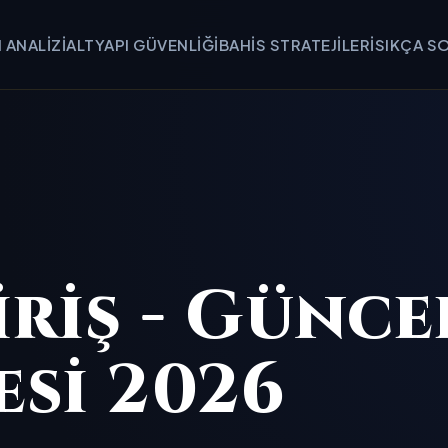
 ANALIZI
ALTYAPI GÜVENLIĞI
BAHIS STRATEJILERI
SIKÇA S
iriş - Günce
esi 2026