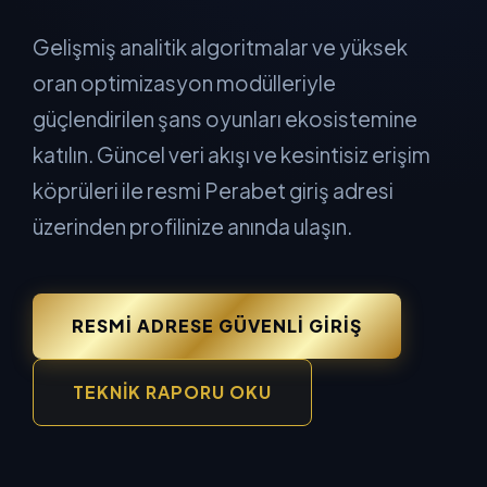
Gelişmiş analitik algoritmalar ve yüksek
oran optimizasyon modülleriyle
güçlendirilen şans oyunları ekosistemine
katılın. Güncel veri akışı ve kesintisiz erişim
köprüleri ile resmi Perabet giriş adresi
üzerinden profilinize anında ulaşın.
RESMI ADRESE GÜVENLI GIRIŞ
TEKNIK RAPORU OKU