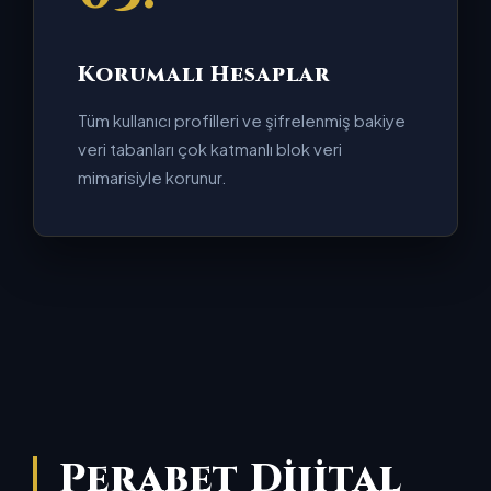
Korumalı Hesaplar
Tüm kullanıcı profilleri ve şifrelenmiş bakiye
veri tabanları çok katmanlı blok veri
mimarisiyle korunur.
Perabet Dijital