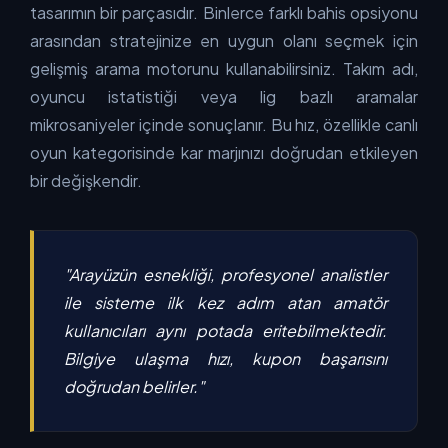
tasarımın bir parçasıdır. Binlerce farklı bahis opsiyonu
arasından stratejinize en uygun olanı seçmek için
gelişmiş arama motorunu kullanabilirsiniz. Takım adı,
oyuncu istatistiği veya lig bazlı aramalar
mikrosaniyeler içinde sonuçlanır. Bu hız, özellikle canlı
oyun kategorisinde kar marjınızı doğrudan etkileyen
bir değişkendir.
"Arayüzün esnekliği, profesyonel analistler
ile sisteme ilk kez adım atan amatör
kullanıcıları aynı potada eritebilmektedir.
Bilgiye ulaşma hızı, kupon başarısını
doğrudan belirler."