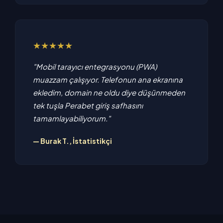
★★★★★
"Mobil tarayıcı entegrasyonu (PWA)
muazzam çalışıyor. Telefonun ana ekranına
ekledim, domain ne oldu diye düşünmeden
tek tuşla Perabet giriş safhasını
tamamlayabiliyorum."
— Burak T., İstatistikçi