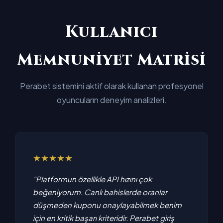
Kullanıcı
Memnuniyet Matrisi
Perabet sistemini aktif olarak kullanan profesyonel
oyuncuların deneyim analizleri.
★★★★★
"Platformun özellikle API hızını çok
beğeniyorum. Canlı bahislerde oranlar
düşmeden kuponu onaylayabilmek benim
için en kritik başarı kriteridir. Perabet giriş