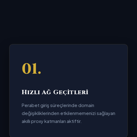
01.
Hızlı Ağ Geçitleri
Perabet giriş süreçlerinde domain
değişikliklerinden etkilenmemenizi sağlayan
akıllı proxy katmanları aktiftir.