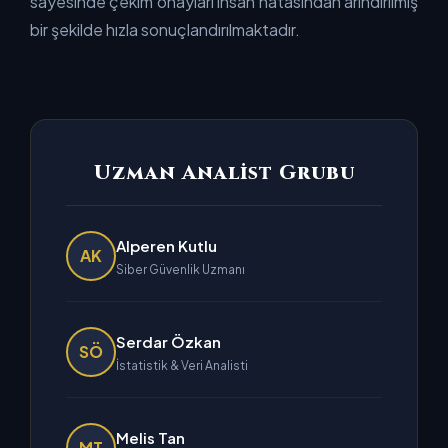
sayesinde çekim onayları insan hatasından arındırılmış
bir şekilde hızla sonuçlandırılmaktadır.
Uzman Analist Grubu
Alperen Kutlu
AK
Siber Güvenlik Uzmanı
Serdar Özkan
SÖ
İstatistik & Veri Analisti
Melis Tan
MT