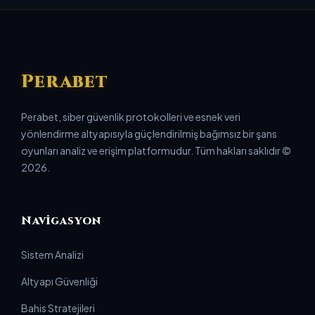
Perabet
Perabet, siber güvenlik protokolleri ve esnek veri
yönlendirme altyapısıyla güçlendirilmiş bağımsız bir şans
oyunları analiz ve erişim platformudur. Tüm hakları saklıdır ©
2026.
Navigasyon
Sistem Analizi
Altyapı Güvenliği
Bahis Stratejileri