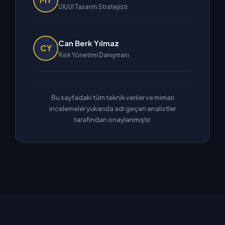
UX/UI Tasarım Stratejisti
Can Berk Yılmaz
CY
Risk Yönetimi Danışmanı
Bu sayfadaki tüm teknik veriler ve mimari
incelemeler yukarıda adı geçen analistler
tarafından onaylanmıştır.