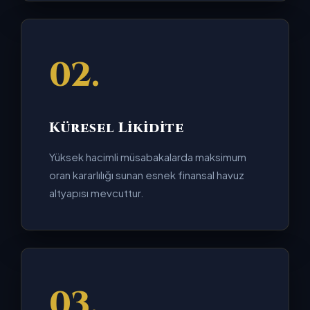
02.
Küresel Likidite
Yüksek hacimli müsabakalarda maksimum
oran kararlılığı sunan esnek finansal havuz
altyapısı mevcuttur.
03.