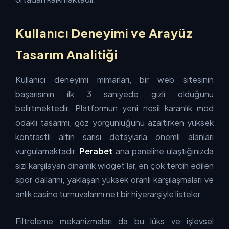
Kullanıcı Deneyimi ve Arayüz
Tasarım Analitiği
Kullanıcı deneyimi mimarları, bir web sitesinin
başarısının ilk 3 saniyede gizli olduğunu
belirtmektedir. Platformun yeni nesil karanlık mod
odaklı tasarımı, göz yorgunluğunu azaltırken yüksek
kontrastlı altın sarısı detaylarla önemli alanları
vurgulamaktadır.
Perabet
ana paneline ulaştığınızda
sizi karşılayan dinamik widget'lar, en çok tercih edilen
spor dallarını, yaklaşan yüksek oranlı karşılaşmaları ve
anlık casino turnuvalarını net bir hiyerarşiyle listeler.
Filtreleme mekanizmaları da bu lüks ve işlevsel