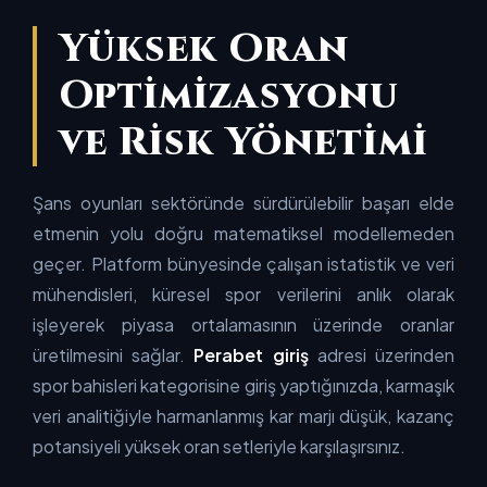
Yüksek Oran
Optimizasyonu
ve Risk Yönetimi
Şans oyunları sektöründe sürdürülebilir başarı elde
etmenin yolu doğru matematiksel modellemeden
geçer. Platform bünyesinde çalışan istatistik ve veri
mühendisleri, küresel spor verilerini anlık olarak
işleyerek piyasa ortalamasının üzerinde oranlar
üretilmesini sağlar.
Perabet giriş
adresi üzerinden
spor bahisleri kategorisine giriş yaptığınızda, karmaşık
veri analitiğiyle harmanlanmış kar marjı düşük, kazanç
potansiyeli yüksek oran setleriyle karşılaşırsınız.