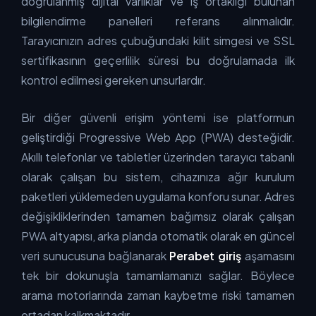
doğrulanmış dijital varlıklar ve iş ortaklığı bulunan
bilgilendirme panelleri referans alınmalıdır.
Tarayıcınızın adres çubuğundaki kilit simgesi ve SSL
sertifikasının geçerlilik süresi bu doğrulamada ilk
kontrol edilmesi gereken unsurlardır.
Bir diğer güvenli erişim yöntemi ise platformun
geliştirdiği Progressive Web App (PWA) desteğidir.
Akıllı telefonlar ve tabletler üzerinden tarayıcı tabanlı
olarak çalışan bu sistem, cihazınıza ağır kurulum
paketleri yüklemeden uygulama konforu sunar. Adres
değişikliklerinden tamamen bağımsız olarak çalışan
PWA altyapısı, arka planda otomatik olarak en güncel
veri sunucusuna bağlanarak
Perabet giriş
aşamasını
tek bir dokunuşla tamamlamanızı sağlar. Böylece
arama motorlarında zaman kaybetme riski tamamen
ortadan kalkmaktadır.