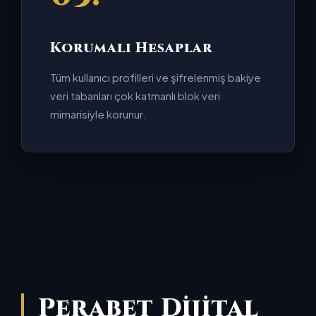
Korumalı Hesaplar
Tüm kullanıcı profilleri ve şifrelenmiş bakiye
veri tabanları çok katmanlı blok veri
mimarisiyle korunur.
Perabet Dijital