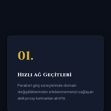
01.
Hızlı Ağ Geçitleri
Perabet giriş süreçlerinde domain
değişikliklerinden etkilenmemenizi sağlayan
akıllı proxy katmanları aktiftir.