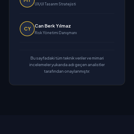
UX/UI Tasarım Stratejisti
Can Berk Yılmaz
CY
Risk Yönetimi Danışmanı
Bu sayfadaki tüm teknik veriler ve mimari
incelemeler yukarıda adı geçen analistler
tarafından onaylanmıştır.