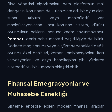
Risk yönetimi algoritmaları, hem platformun mali
dengesini korur hem de kullanıcılara adil bir oyun alanı
sunar. Arbitraj veya manipülatif veri
manipülasyonlarına karşı korunan sistem, dürüst
oyuncuların haklarını sonuna kadar savunmaktadır.
Perabet
, geniş bahis marketi çeşitliliğiyle de bilinir.
Sadece maç sonucu veya alt/üst seçenekleri değil;
oyuncu özel bahisleri, korner kombinasyonları, kart
varyasyonları ve asya handikapları gibi yüzlerce
alternatif tek bir kuponda birleştirilebilir.
Finansal Entegrasyonlar ve
Muhasebe Esnekliği
Sisteme entegre edilen modern finansal araçlar,