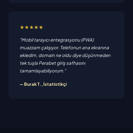
★★★★★
"Mobil tarayıcı entegrasyonu (PWA)
muazzam çalışıyor. Telefonun ana ekranına
ekledim, domain ne oldu diye düşünmeden
tek tuşla Perabet giriş safhasını
tamamlayabiliyorum."
— Burak T., İstatistikçi