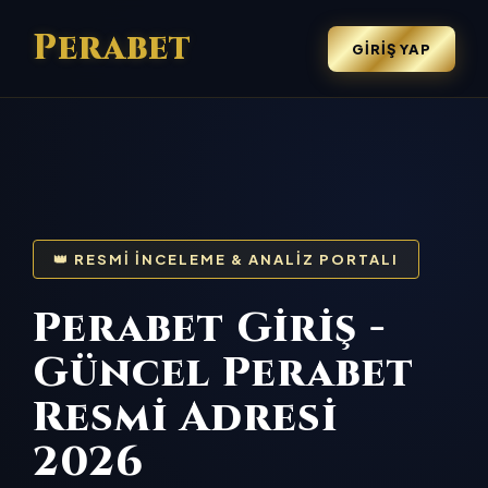
Perabet
GIRIŞ YAP
👑 RESMI İNCELEME & ANALIZ PORTALI
Perabet Giriş -
Güncel Perabet
Resmi Adresi
2026