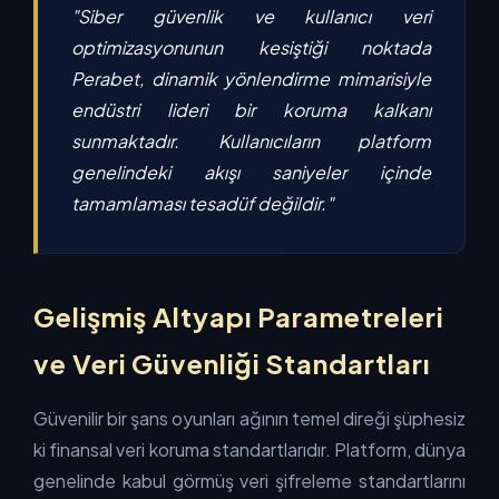
"Siber güvenlik ve kullanıcı veri
optimizasyonunun kesiştiği noktada
Perabet, dinamik yönlendirme mimarisiyle
endüstri lideri bir koruma kalkanı
sunmaktadır. Kullanıcıların platform
genelindeki akışı saniyeler içinde
tamamlaması tesadüf değildir."
Gelişmiş Altyapı Parametreleri
ve Veri Güvenliği Standartları
Güvenilir bir şans oyunları ağının temel direği şüphesiz
ki finansal veri koruma standartlarıdır. Platform, dünya
genelinde kabul görmüş veri şifreleme standartlarını