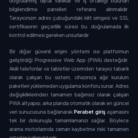
doğrulanmış dijital varlıklar ve iş ortaklığı bulunan
bilgilendirme panelleri referans alınmalıdır.
Tarayıcınızın adres çubuğundaki kilit simgesi ve SSL
sertifikasının geçerlilik süresi bu doğrulamada ilk
kontrol edilmesi gereken unsurlardır.
Bir diğer güvenli erişim yöntemi ise platformun
geliştirdiği Progressive Web App (PWA) desteğidir.
Akıllı telefonlar ve tabletler üzerinden tarayıcı tabanlı
olarak çalışan bu sistem, cihazınıza ağır kurulum
paketleri yüklemeden uygulama konforu sunar. Adres
değişikliklerinden tamamen bağımsız olarak çalışan
PWA altyapısı, arka planda otomatik olarak en güncel
veri sunucusuna bağlanarak
Perabet giriş
aşamasını
tek bir dokunuşla tamamlamanızı sağlar. Böylece
arama motorlarında zaman kaybetme riski tamamen
ortadan kalkmaktadır.