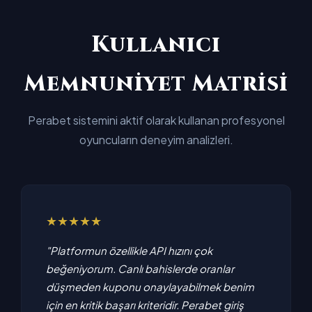
Kullanıcı
Memnuniyet Matrisi
Perabet sistemini aktif olarak kullanan profesyonel
oyuncuların deneyim analizleri.
★★★★★
"Platformun özellikle API hızını çok
beğeniyorum. Canlı bahislerde oranlar
düşmeden kuponu onaylayabilmek benim
için en kritik başarı kriteridir. Perabet giriş