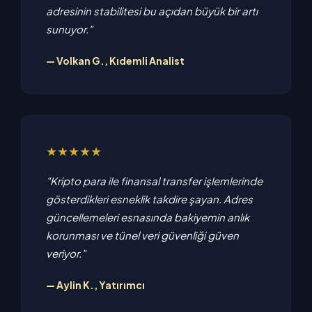
adresinin stabilitesi bu açıdan büyük bir artı
sunuyor."
— Volkan G., Kıdemli Analist
★★★★★
"Kripto para ile finansal transfer işlemlerinde
gösterdikleri esneklik takdire şayan. Adres
güncellemeleri esnasında bakiyemin anlık
korunması ve tünel veri güvenliği güven
veriyor."
— Aylin K., Yatırımcı