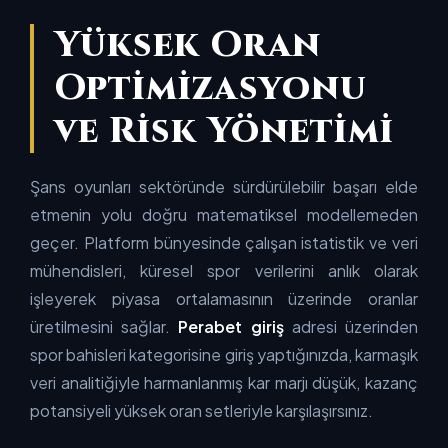
Yüksek Oran
Optimizasyonu
ve Risk Yönetimi
Şans oyunları sektöründe sürdürülebilir başarı elde
etmenin yolu doğru matematiksel modellemeden
geçer. Platform bünyesinde çalışan istatistik ve veri
mühendisleri, küresel spor verilerini anlık olarak
işleyerek piyasa ortalamasının üzerinde oranlar
üretilmesini sağlar.
Perabet giriş
adresi üzerinden
spor bahisleri kategorisine giriş yaptığınızda, karmaşık
veri analitiğiyle harmanlanmış kar marjı düşük, kazanç
potansiyeli yüksek oran setleriyle karşılaşırsınız.