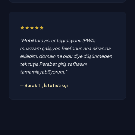
★★★★★
"Mobil tarayıcı entegrasyonu (PWA)
muazzam çalışıyor. Telefonun ana ekranına
ekledim, domain ne oldu diye düşünmeden
tek tuşla Perabet giriş safhasını
tamamlayabiliyorum."
— Burak T., İstatistikçi