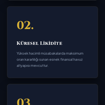
02.
Küresel Likidite
Yüksek hacimli müsabakalarda maksimum
oran kararlılığı sunan esnek finansal havuz
altyapısı mevcuttur.
03.