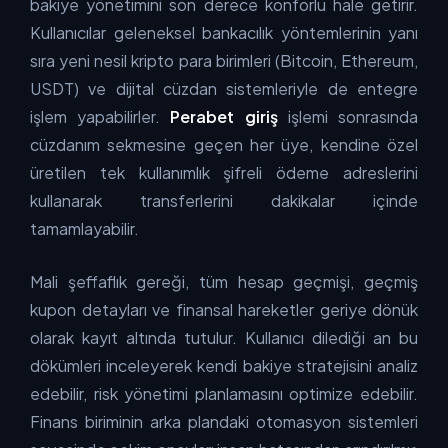
bakiye yönetimini son derece konforlu hale getirir.
Kullanıcılar geleneksel bankacılık yöntemlerinin yanı
sıra yeni nesil kripto para birimleri (Bitcoin, Ethereum,
USDT) ve dijital cüzdan sistemleriyle de entegre
işlem yapabilirler.
Perabet giriş
işlemi sonrasında
cüzdanım sekmesine geçen her üye, kendine özel
üretilen tek kullanımlık şifreli ödeme adreslerini
kullanarak transferlerini dakikalar içinde
tamamlayabilir.
Mali şeffaflık gereği, tüm hesap geçmişi, geçmiş
kupon detayları ve finansal hareketler geriye dönük
olarak kayıt altında tutulur. Kullanıcı dilediği an bu
dökümleri inceleyerek kendi bakiye stratejisini analiz
edebilir, risk yönetimi planlamasını optimize edebilir.
Finans biriminin arka plandaki otomasyon sistemleri