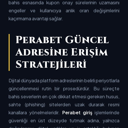
bahis esnasında kupon onay sürelerinin uzamasını
engeller ve kullanıcıya anlık oran değişimlerini
kaçırmama avantajı sağlar.
Perabet Güncel
Adresine Erişim
Stratejileri
Dijital dünyada platform adreslerinin belirli periyotlarla
güncellenmesi rutin bir prosedürdür. Bu süreçte
bahis severlerin en çok dikkat etmesi gereken husus,
sahte (phishing) sitelerden uzak durarak resmi
kanallara yönelmeleridir.
Perabet giriş
işlemlerinde
güvenliği en üst düzeyde tutmak adına, yalnızca