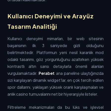
Kullanıcı Deneyimi ve Arayüz
Tasarım Analitiği
Kullanıcı deneyimi mimarları, bir web sitesinin
başarısının ilk 3 saniyede gizli olduğunu
belirtmektedir. Platformun yeni nesil karanlık mod
odaklı tasarımı, göz yorgunluğunu azaltırken yüksek
kontrastlı altın sarısı detaylarla önemli alanları
vurgulamaktadır.
Perabet
ana paneline ulaştığınızda
sizi karşılayan dinamik widget'lar, en çok tercih edilen
spor dallarını, yaklaşan yüksek oranlı karşılaşmaları ve
anlık casino turnuvalarını net bir hiyerarşiyle listeler.
Filtreleme mekanizmaları da bu lüks ve işlevsel