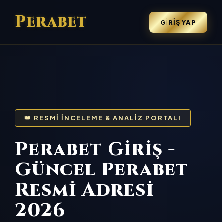
Perabet
GIRIŞ YAP
👑 RESMI İNCELEME & ANALIZ PORTALI
Perabet Giriş -
Güncel Perabet
Resmi Adresi
2026