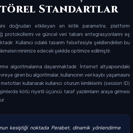
ktörel Standartlar
ini doğrudan etkileyen en kritik parametre, platform
 protokollerini ve güncel veri tabanı entegrasyonlarını eş
tadır. Kullanıcı odaklı tasarım felsefesiyle şekillendirilen bu
cikmeleri minimize edecek şekilde optimize edilmiştir.
rme algoritmalarına dayanmaktadır. İnternet altyapısındaki
eye giren bu algoritmalar, kullanıcının veri kaybı yaşamasını
metotları kullanarak kullanıcı oturum kimliklerini (session ID)
şimlerde kötü niyetli üçüncü taraf yazılımların araya girmesi
ur.
nunun kesiştiği noktada Perabet, dinamik yönlendirme