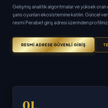
Gelişmiş analitik algoritmalar ve yüksek oran
şans oyunları ekosistemine katılın. Güncel veri 
resmi Perabet giriş adresi üzerinden profiliniz
RESMI ADRESE GÜVENLI GIRIŞ
T
01.