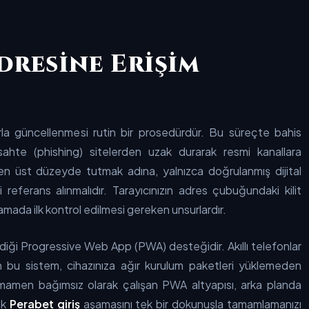
dresine Erişim
larla güncellenmesi rutin bir prosedürdür. Bu süreçte bahis
ahte (phishing) sitelerden uzak durarak resmi kanallara
en üst düzeyde tutmak adına, yalnızca doğrulanmış dijital
ri referans alınmalıdır. Tarayıcınızın adres çubuğundaki kilit
lamada ilk kontrol edilmesi gereken unsurlardır.
rdiği Progressive Web App (PWA) desteğidir. Akıllı telefonlar
an bu sistem, cihazınıza ağır kurulum paketleri yüklemeden
amamen bağımsız olarak çalışan PWA altyapısı, arka planda
ak
Perabet giriş
aşamasını tek bir dokunuşla tamamlamanızı