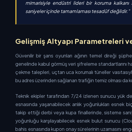
mimarisiyle endüstri lideri bir koruma kalkanı 
saniyeler içinde tamamlaması tesadüf değildir."
Gelişmiş Altyapı Parametreleri ve
Güvenilir bir şans oyunları ağının temel direği şüphe
genelinde kabul görmüş veri şifreleme standartlarını har
çekme talepleri, uçtan uca korumalı tüneller vasıtasıyla
bu adres üzerinden sağlanan trafiğin temiz olması da kur
Teknik ekipler tarafından 7/24 izlenen sunucu yük de
esnasında yaşanabilecek anlık yoğunlukları esnek biç
takip ettiği derbi veya kupa finallerinde, sisteme sa
yoğunluğu karşılayabilecek esnek bulut sunucu (Clou
bahis esnasında kupon onay sürelerinin uzamasını engell