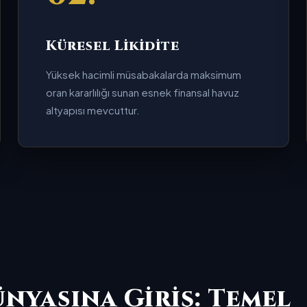
Küresel Likidite
Yüksek hacimli müsabakalarda maksimum
oran kararlılığı sunan esnek finansal havuz
altyapısı mevcuttur.
ünyasına Giriş: Temel