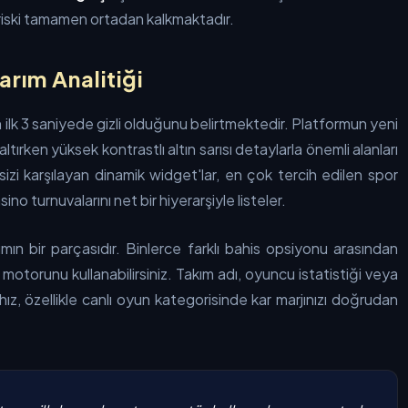
iski tamamen ortadan kalkmaktadır.
arım Analitiği
ın ilk 3 saniyede gizli olduğunu belirtmektedir. Platformun yeni
tırken yüksek kontrastlı altın sarısı detaylarla önemli alanları
izi karşılayan dinamik widget'lar, en çok tercih edilen spor
sino turnuvalarını net bir hiyerarşiyle listeler.
mın bir parçasıdır. Binlerce farklı bahis opsiyonu arasından
motorunu kullanabilirsiniz. Takım adı, oyuncu istatistiği veya
hız, özellikle canlı oyun kategorisinde kar marjınızı doğrudan