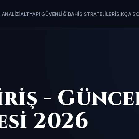
 ANALIZI
ALTYAPI GÜVENLIĞI
BAHIS STRATEJILERI
SIKÇA S
iriş - Günce
esi 2026