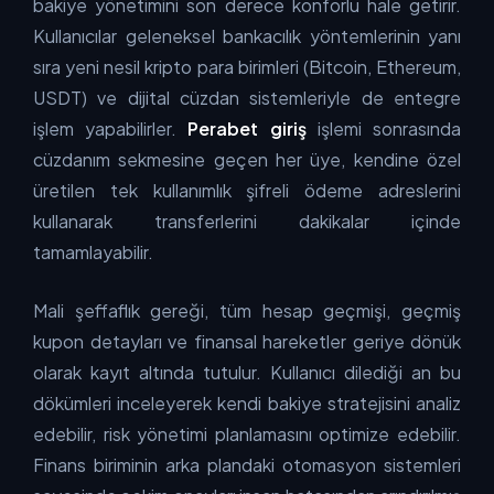
bakiye yönetimini son derece konforlu hale getirir.
Kullanıcılar geleneksel bankacılık yöntemlerinin yanı
sıra yeni nesil kripto para birimleri (Bitcoin, Ethereum,
USDT) ve dijital cüzdan sistemleriyle de entegre
işlem yapabilirler.
Perabet giriş
işlemi sonrasında
cüzdanım sekmesine geçen her üye, kendine özel
üretilen tek kullanımlık şifreli ödeme adreslerini
kullanarak transferlerini dakikalar içinde
tamamlayabilir.
Mali şeffaflık gereği, tüm hesap geçmişi, geçmiş
kupon detayları ve finansal hareketler geriye dönük
olarak kayıt altında tutulur. Kullanıcı dilediği an bu
dökümleri inceleyerek kendi bakiye stratejisini analiz
edebilir, risk yönetimi planlamasını optimize edebilir.
Finans biriminin arka plandaki otomasyon sistemleri