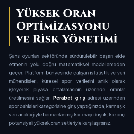
Yüksek Oran
Optimizasyonu
ve Risk Yönetimi
Şans oyunları sektöründe sürdürülebilir başarı elde
etmenin yolu doğru matematiksel modellemeden
geçer. Platform bünyesinde çalışan istatistik ve veri
mühendisleri, küresel spor verilerini anlık olarak
işleyerek piyasa ortalamasının üzerinde oranlar
üretilmesini sağlar.
Perabet giriş
adresi üzerinden
spor bahisleri kategorisine giriş yaptığınızda, karmaşık
veri analitiğiyle harmanlanmış kar marjı düşük, kazanç
potansiyeli yüksek oran setleriyle karşılaşırsınız.