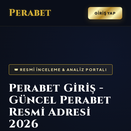
Perabet
GIRIŞ YAP
👑 RESMI İNCELEME & ANALIZ PORTALI
Perabet Giriş -
Güncel Perabet
Resmi Adresi
2026