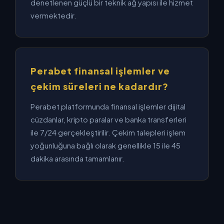
denetlenen güçlü bir teknik ağ yapısı ile hizmet
vermektedir.
Perabet finansal işlemler ve
çekim süreleri ne kadardır?
Perabet platformunda finansal işlemler dijital
cüzdanlar, kripto paralar ve banka transferleri
ile 7/24 gerçekleştirilir. Çekim talepleri işlem
yoğunluğuna bağlı olarak genellikle 15 ile 45
dakika arasında tamamlanır.