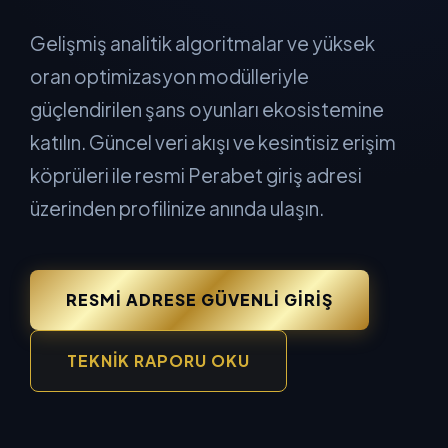
Gelişmiş analitik algoritmalar ve yüksek
oran optimizasyon modülleriyle
güçlendirilen şans oyunları ekosistemine
katılın. Güncel veri akışı ve kesintisiz erişim
köprüleri ile resmi Perabet giriş adresi
üzerinden profilinize anında ulaşın.
RESMI ADRESE GÜVENLI GIRIŞ
TEKNIK RAPORU OKU