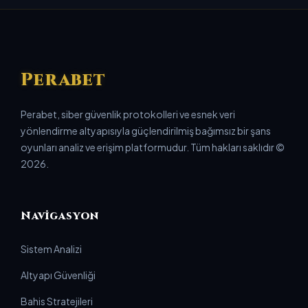
Perabet
Perabet, siber güvenlik protokolleri ve esnek veri
yönlendirme altyapısıyla güçlendirilmiş bağımsız bir şans
oyunları analiz ve erişim platformudur. Tüm hakları saklıdır ©
2026.
Navigasyon
Sistem Analizi
Altyapı Güvenliği
Bahis Stratejileri