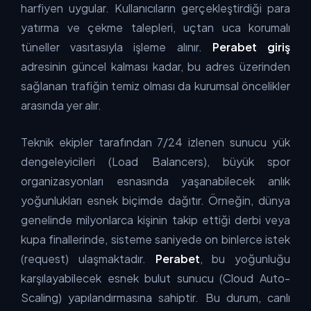
harfiyen uygular. Kullanıcıların gerçekleştirdiği para
yatırma ve çekme talepleri, uçtan uca korumalı
tüneller vasıtasıyla işleme alınır.
Perabet giriş
adresinin güncel kalması kadar, bu adres üzerinden
sağlanan trafiğin temiz olması da kurumsal öncelikler
arasında yer alır.
Teknik ekipler tarafından 7/24 izlenen sunucu yük
dengeleyicileri (Load Balancers), büyük spor
organizasyonları esnasında yaşanabilecek anlık
yoğunlukları esnek biçimde dağıtır. Örneğin, dünya
genelinde milyonlarca kişinin takip ettiği derbi veya
kupa finallerinde, sisteme saniyede on binlerce istek
(request) ulaşmaktadır.
Perabet
, bu yoğunluğu
karşılayabilecek esnek bulut sunucu (Cloud Auto-
Scaling) yapılandırmasına sahiptir. Bu durum, canlı