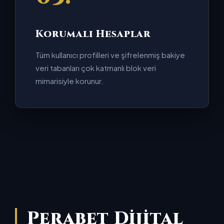
Korumalı Hesaplar
Tüm kullanıcı profilleri ve şifrelenmiş bakiye
veri tabanları çok katmanlı blok veri
mimarisiyle korunur.
Perabet Dijital