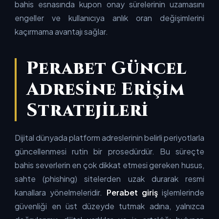
bahis esnasında kupon onay sürelerinin uzamasını
engeller ve kullanıcıya anlık oran değişimlerini
kaçırmama avantajı sağlar.
Perabet Güncel
Adresine Erişim
Stratejileri
Dijital dünyada platform adreslerinin belirli periyotlarla
güncellenmesi rutin bir prosedürdür. Bu süreçte
bahis severlerin en çok dikkat etmesi gereken husus,
sahte (phishing) sitelerden uzak durarak resmi
kanallara yönelmeleridir.
Perabet giriş
işlemlerinde
güvenliği en üst düzeyde tutmak adına, yalnızca