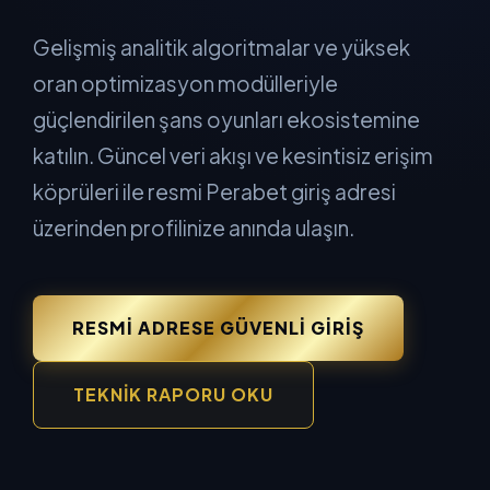
Gelişmiş analitik algoritmalar ve yüksek
oran optimizasyon modülleriyle
güçlendirilen şans oyunları ekosistemine
katılın. Güncel veri akışı ve kesintisiz erişim
köprüleri ile resmi Perabet giriş adresi
üzerinden profilinize anında ulaşın.
RESMI ADRESE GÜVENLI GIRIŞ
TEKNIK RAPORU OKU