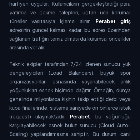
harfiyen uygular. Kullanıcıların gerçekleştirdiği para
yatırma ve çekme talepleri, uçtan uca korumalı
tüneller vasıtasıyla işleme alınır.
Perabet giriş
adresinin güncel kalması kadar, bu adres üzerinden
sağlanan trafiğin temiz olması da kurumsal öncelikler
arasında yer alır.
Teknik ekipler tarafından 7/24 izlenen sunucu yük
dengeleyicileri (Load Balancers), büyük spor
organizasyonları esnasında yaşanabilecek anlık
yoğunlukları esnek biçimde dağıtır. Örneğin, dünya
genelinde milyonlarca kişinin takip ettiği derbi veya
kupa finallerinde, sisteme saniyede on binlerce istek
(request) ulaşmaktadır.
Perabet
, bu yoğunluğu
karşılayabilecek esnek bulut sunucu (Cloud Auto-
Scaling) yapılandırmasına sahiptir. Bu durum, canlı