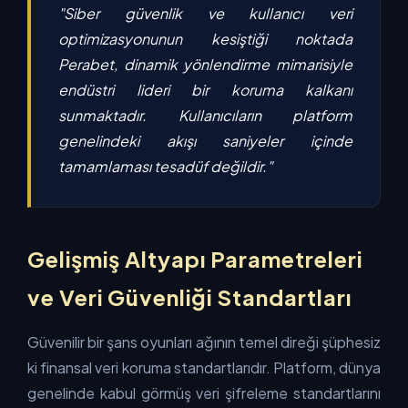
"Siber güvenlik ve kullanıcı veri
optimizasyonunun kesiştiği noktada
Perabet, dinamik yönlendirme mimarisiyle
endüstri lideri bir koruma kalkanı
sunmaktadır. Kullanıcıların platform
genelindeki akışı saniyeler içinde
tamamlaması tesadüf değildir."
Gelişmiş Altyapı Parametreleri
ve Veri Güvenliği Standartları
Güvenilir bir şans oyunları ağının temel direği şüphesiz
ki finansal veri koruma standartlarıdır. Platform, dünya
genelinde kabul görmüş veri şifreleme standartlarını