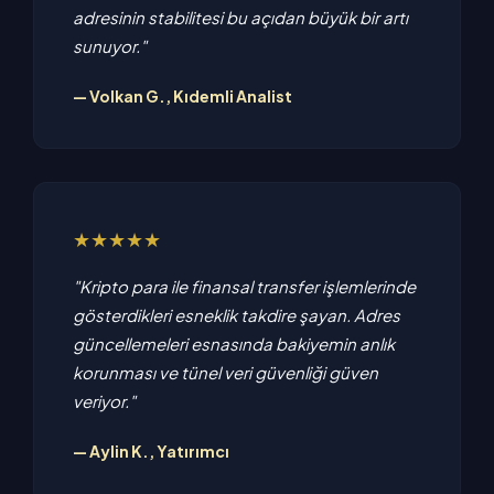
adresinin stabilitesi bu açıdan büyük bir artı
sunuyor."
— Volkan G., Kıdemli Analist
★★★★★
"Kripto para ile finansal transfer işlemlerinde
gösterdikleri esneklik takdire şayan. Adres
güncellemeleri esnasında bakiyemin anlık
korunması ve tünel veri güvenliği güven
veriyor."
— Aylin K., Yatırımcı