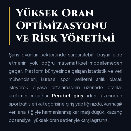
Yüksek Oran
Optimizasyonu
ve Risk Yönetimi
Şans oyunları sektöründe sürdürülebilir başarı elde
etmenin yolu doğru matematiksel modellemeden
geçer. Platform bünyesinde çalışan istatistik ve veri
mühendisleri, küresel spor verilerini anlık olarak
işleyerek piyasa ortalamasının üzerinde oranlar
üretilmesini sağlar.
Perabet giriş
adresi üzerinden
spor bahisleri kategorisine giriş yaptığınızda, karmaşık
veri analitiğiyle harmanlanmış kar marjı düşük, kazanç
potansiyeli yüksek oran setleriyle karşılaşırsınız.