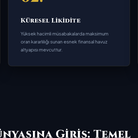
Küresel Likidite
Yüksek hacimli müsabakalarda maksimum
oran kararlılığı sunan esnek finansal havuz
altyapısı mevcuttur.
ünyasına Giriş: Temel