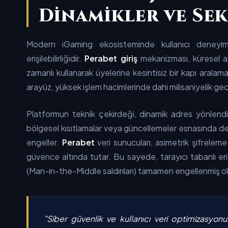
Dinamikler ve Se
Modern iGaming ekosisteminde kullanıcı deneyim
erişilebilirliğidir.
Perabet giriş
mekanizması, küresel ağ
zamanlı kullanarak üyelerine kesintisiz bir kapı aralamak
arayüz, yüksek işlem hacimlerinde dahi milisaniyelik ge
Platformun teknik çekirdeği, dinamik adres yönlendi
bölgesel kısıtlamalar veya güncellemeler esnasında devr
engeller.
Perabet
veri sunucuları, asimetrik şifreleme 
güvence altında tutar. Bu sayede, tarayıcı tabanlı eri
(Man-in-the-Middle saldırıları) tamamen engellenmiş ol
"Siber güvenlik ve kullanıcı veri optimizasyo