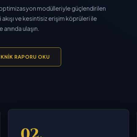
 optimizasyon modülleriyle güçlendirilen
akışı ve kesintisiz erişim köprüleri ile
e anında ulaşın.
EKNIK RAPORU OKU
02.