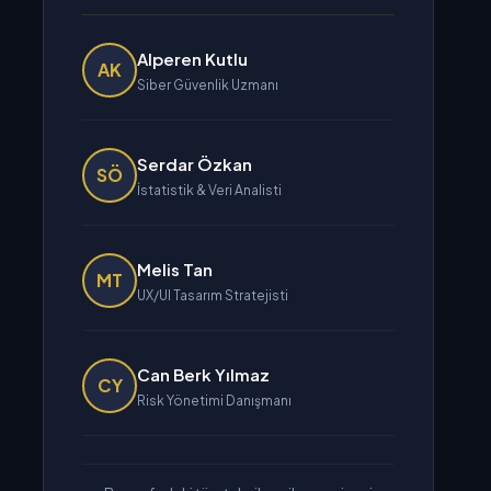
Alperen Kutlu
AK
Siber Güvenlik Uzmanı
Serdar Özkan
SÖ
İstatistik & Veri Analisti
Melis Tan
MT
UX/UI Tasarım Stratejisti
Can Berk Yılmaz
CY
Risk Yönetimi Danışmanı