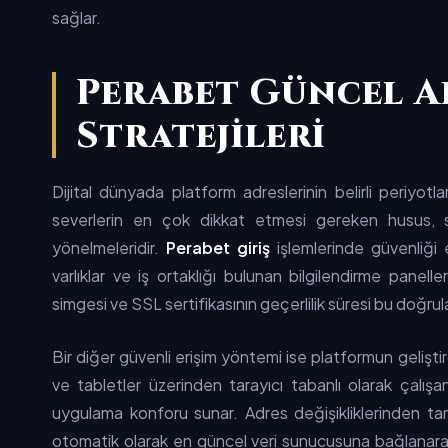
sağlar.
Perabet Güncel A
Stratejileri
Dijital dünyada platform adreslerinin belirli periyot
severlerin en çok dikkat etmesi gereken husus, s
yönelmeleridir.
Perabet giriş
işlemlerinde güvenliği 
varlıklar ve iş ortaklığı bulunan bilgilendirme panelle
simgesi ve SSL sertifikasının geçerlilik süresi bu doğru
Bir diğer güvenli erişim yöntemi ise platformun gelişti
ve tabletler üzerinden tarayıcı tabanlı olarak çalış
uygulama konforu sunar. Adres değişikliklerinden t
otomatik olarak en güncel veri sunucusuna bağlanar