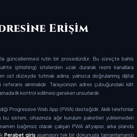
dresine Erişim
larla güncellenmesi rutin bir prosedürdür. Bu süreçte bahis
ahte (phishing) sitelerden uzak durarak resmi kanallara
en üst düzeyde tutmak adına, yalnızca doğrulanmış dijital
ri referans alınmalıdır. Tarayıcınızın adres çubuğundaki kilit
lamada ilk kontrol edilmesi gereken unsurlardır.
rdiği Progressive Web App (PWA) desteğidir. Akıllı telefonlar
an bu sistem, cihazınıza ağır kurulum paketleri yüklemeden
amamen bağımsız olarak çalışan PWA altyapısı, arka planda
ak
Perabet giriş
aşamasını tek bir dokunuşla tamamlamanızı