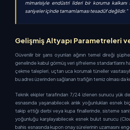
mimarisiyle endüstri lideri bir koruma kalkanı 
saniyeler içinde tamamlaması tesadüf değildir."
Gelişmiş Altyapı Parametreleri ve
Güvenilir bir şans oyunları ağının temel direği şüphe
genelinde kabul görmüş veri şifreleme standartlarını har
çekme talepleri, uçtan uca korumalı tüneller vasıtasıyla
bu adres üzerinden sağlanan trafiğin temiz olması da kur
Teknik ekipler tarafından 7/24 izlenen sunucu yük de
esnasında yaşanabilecek anlık yoğunlukları esnek biç
takip ettiği derbi veya kupa finallerinde, sisteme sa
yoğunluğu karşılayabilecek esnek bulut sunucu (Clou
bahis esnasında kupon onay sürelerinin uzamasını engell