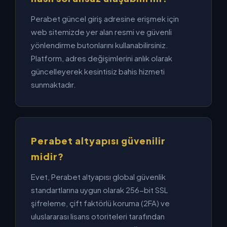
Perabet güncel giriş adresine erişmek için
web sitemizde yer alan resmi ve güvenli
yönlendirme butonlarını kullanabilirsiniz.
Platform, adres değişimlerini anlık olarak
güncelleyerek kesintisiz bahis hizmeti
sunmaktadır.
Perabet altyapısı güvenilir
midir?
Evet, Perabet altyapısı global güvenlik
standartlarına uygun olarak 256-bit SSL
şifreleme, çift faktörlü koruma (2FA) ve
uluslararası lisans otoriteleri tarafından