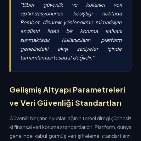
"Siber güvenlik ve kullanıcı veri
optimizasyonunun kesiştiği noktada
Perabet, dinamik yönlendirme mimarisiyle
endüstri lideri bir koruma kalkanı
sunmaktadır. Kullanıcıların platform
genelindeki akışı saniyeler içinde
tamamlaması tesadüf değildir."
Gelişmiş Altyapı Parametreleri
ve Veri Güvenliği Standartları
Güvenilir bir şans oyunları ağının temel direği şüphesiz
ki finansal veri koruma standartlarıdır. Platform, dünya
genelinde kabul görmüş veri şifreleme standartlarını