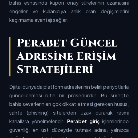
bahis esnasında kupon onay sürelerinin uzamasını
engeller ve kullanıcıya anlık oran değişimlerini
kaçırmama avantajı sağlar.
Perabet Güncel
Adresine Erişim
Stratejileri
Dijital dünyada platform adreslerinin belirli periyotlarla
güncellenmesi rutin bir prosedürdür. Bu süreçte
bahis severlerin en çok dikkat etmesi gereken husus,
sahte (phishing) sitelerden uzak durarak resmi
kanallara yönelmeleridir.
Perabet giriş
işlemlerinde
güvenliği en üst düzeyde tutmak adına, yalnızca