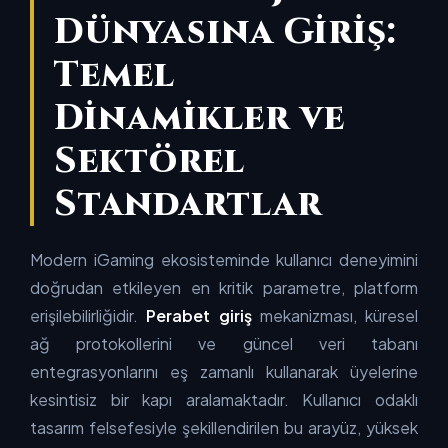
Dünyasına Giriş:
Temel
Dinamikler ve
Sektörel
Standartlar
Modern iGaming ekosisteminde kullanıcı deneyimini
doğrudan etkileyen en kritik parametre, platform
erişilebilirliğidir.
Perabet giriş
mekanizması, küresel
ağ protokollerini ve güncel veri tabanı
entegrasyonlarını eş zamanlı kullanarak üyelerine
kesintisiz bir kapı aralamaktadır. Kullanıcı odaklı
tasarım felsefesiyle şekillendirilen bu arayüz, yüksek