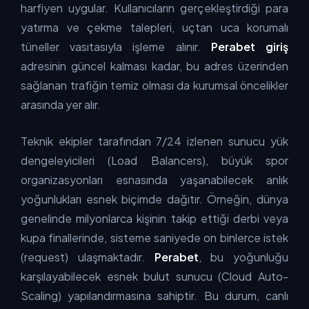
harfiyen uygular. Kullanıcıların gerçekleştirdiği para
yatırma ve çekme talepleri, uçtan uca korumalı
tüneller vasıtasıyla işleme alınır.
Perabet giriş
adresinin güncel kalması kadar, bu adres üzerinden
sağlanan trafiğin temiz olması da kurumsal öncelikler
arasında yer alır.
Teknik ekipler tarafından 7/24 izlenen sunucu yük
dengeleyicileri (Load Balancers), büyük spor
organizasyonları esnasında yaşanabilecek anlık
yoğunlukları esnek biçimde dağıtır. Örneğin, dünya
genelinde milyonlarca kişinin takip ettiği derbi veya
kupa finallerinde, sisteme saniyede on binlerce istek
(request) ulaşmaktadır.
Perabet
, bu yoğunluğu
karşılayabilecek esnek bulut sunucu (Cloud Auto-
Scaling) yapılandırmasına sahiptir. Bu durum, canlı