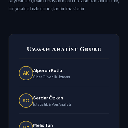
sayesinde çekim onayları insan hatasından arındırılmış
bir şekilde hızla sonuçlandırılmaktadır.
Uzman Analist Grubu
Alperen Kutlu
AK
Siber Güvenlik Uzmanı
Serdar Özkan
SÖ
İstatistik & Veri Analisti
Melis Tan
MT