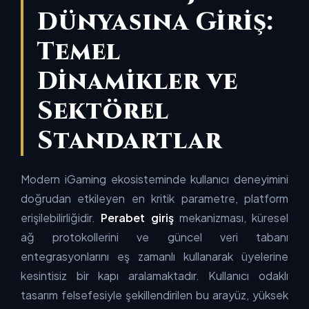
Dünyasına Giriş:
Temel
Dinamikler ve
Sektörel
Standartlar
Modern iGaming ekosisteminde kullanıcı deneyimini
doğrudan etkileyen en kritik parametre, platform
erişilebilirliğidir.
Perabet giriş
mekanizması, küresel
ağ protokollerini ve güncel veri tabanı
entegrasyonlarını eş zamanlı kullanarak üyelerine
kesintisiz bir kapı aralamaktadır. Kullanıcı odaklı
tasarım felsefesiyle şekillendirilen bu arayüz, yüksek