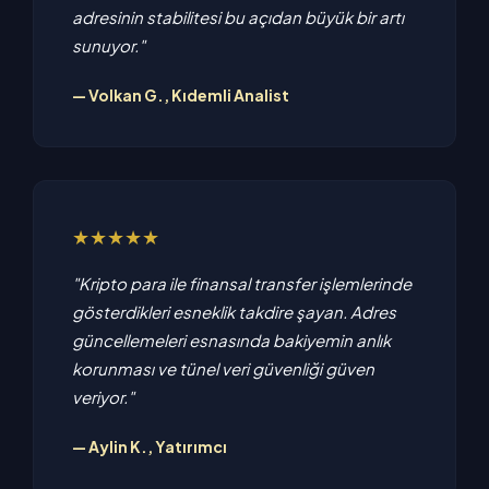
adresinin stabilitesi bu açıdan büyük bir artı
sunuyor."
— Volkan G., Kıdemli Analist
★★★★★
"Kripto para ile finansal transfer işlemlerinde
gösterdikleri esneklik takdire şayan. Adres
güncellemeleri esnasında bakiyemin anlık
korunması ve tünel veri güvenliği güven
veriyor."
— Aylin K., Yatırımcı