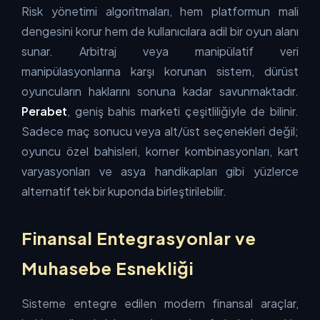
Risk yönetimi algoritmaları, hem platformun mali
dengesini korur hem de kullanıcılara adil bir oyun alanı
sunar. Arbitraj veya manipülatif veri
manipülasyonlarına karşı korunan sistem, dürüst
oyuncuların haklarını sonuna kadar savunmaktadır.
Perabet
, geniş bahis marketi çeşitliliğiyle de bilinir.
Sadece maç sonucu veya alt/üst seçenekleri değil;
oyuncu özel bahisleri, korner kombinasyonları, kart
varyasyonları ve asya handikapları gibi yüzlerce
alternatif tek bir kuponda birleştirilebilir.
Finansal Entegrasyonlar ve
Muhasebe Esnekliği
Sisteme entegre edilen modern finansal araçlar,