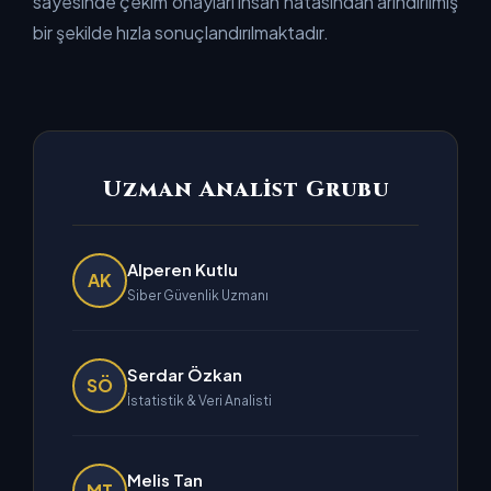
sayesinde çekim onayları insan hatasından arındırılmış
bir şekilde hızla sonuçlandırılmaktadır.
Uzman Analist Grubu
Alperen Kutlu
AK
Siber Güvenlik Uzmanı
Serdar Özkan
SÖ
İstatistik & Veri Analisti
Melis Tan
MT