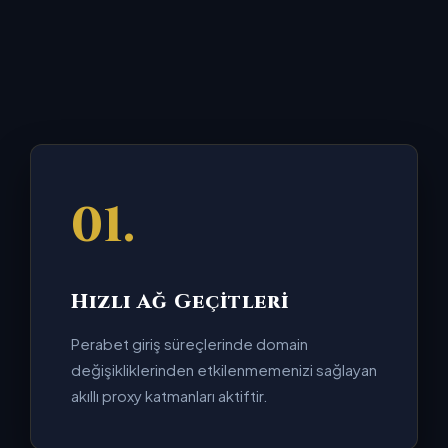
01.
Hızlı Ağ Geçitleri
Perabet giriş süreçlerinde domain
değişikliklerinden etkilenmemenizi sağlayan
akıllı proxy katmanları aktiftir.