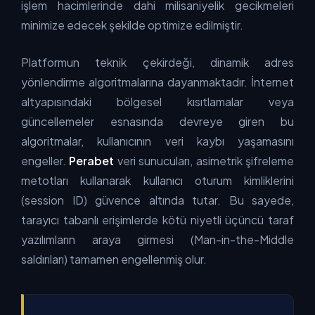
işlem hacimlerinde dahi milisaniyelik gecikmeleri
minimize edecek şekilde optimize edilmiştir.
Platformun teknik çekirdeği, dinamik adres
yönlendirme algoritmalarına dayanmaktadır. İnternet
altyapısındaki bölgesel kısıtlamalar veya
güncellemeler esnasında devreye giren bu
algoritmalar, kullanıcının veri kaybı yaşamasını
engeller.
Perabet
veri sunucuları, asimetrik şifreleme
metotları kullanarak kullanıcı oturum kimliklerini
(session ID) güvence altında tutar. Bu sayede,
tarayıcı tabanlı erişimlerde kötü niyetli üçüncü taraf
yazılımların araya girmesi (Man-in-the-Middle
saldırıları) tamamen engellenmiş olur.