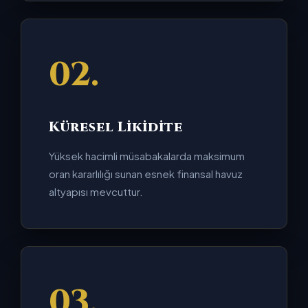
02.
Küresel Likidite
Yüksek hacimli müsabakalarda maksimum
oran kararlılığı sunan esnek finansal havuz
altyapısı mevcuttur.
03.