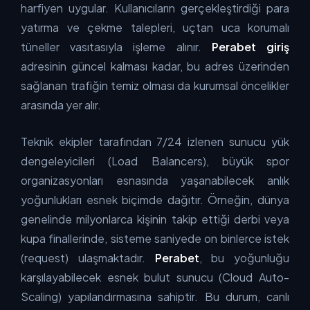
harfiyen uygular. Kullanıcıların gerçekleştirdiği para
yatırma ve çekme talepleri, uçtan uca korumalı
tüneller vasıtasıyla işleme alınır.
Perabet giriş
adresinin güncel kalması kadar, bu adres üzerinden
sağlanan trafiğin temiz olması da kurumsal öncelikler
arasında yer alır.
Teknik ekipler tarafından 7/24 izlenen sunucu yük
dengeleyicileri (Load Balancers), büyük spor
organizasyonları esnasında yaşanabilecek anlık
yoğunlukları esnek biçimde dağıtır. Örneğin, dünya
genelinde milyonlarca kişinin takip ettiği derbi veya
kupa finallerinde, sisteme saniyede on binlerce istek
(request) ulaşmaktadır.
Perabet
, bu yoğunluğu
karşılayabilecek esnek bulut sunucu (Cloud Auto-
Scaling) yapılandırmasına sahiptir. Bu durum, canlı