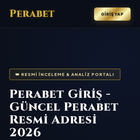
Perabet
GIRIŞ YAP
👑 RESMI İNCELEME & ANALIZ PORTALI
Perabet Giriş -
Güncel Perabet
Resmi Adresi
2026