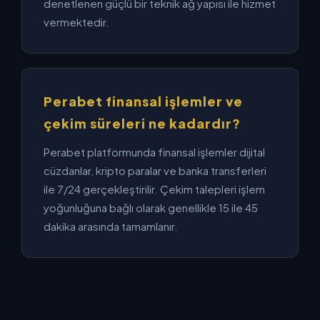
denetlenen güçlü bir teknik ağ yapısı ile hizmet
vermektedir.
Perabet finansal işlemler ve
çekim süreleri ne kadardır?
Perabet platformunda finansal işlemler dijital
cüzdanlar, kripto paralar ve banka transferleri
ile 7/24 gerçekleştirilir. Çekim talepleri işlem
yoğunluğuna bağlı olarak genellikle 15 ile 45
dakika arasında tamamlanır.