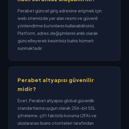
Perabet güncel giriş adresine erişmek için
web sitemizde yer alan resmi ve güvenli
yönlendirme butonlarını kullanabilirsiniz.
Platform, adres değişimlerini anlık olarak
güncelleyerek kesintisiz bahis hizmeti
sunmaktadır.
Perabet altyapısı güvenilir
midir?
Evet, Perabet altyapısı global güvenlik
standartlarına uygun olarak 256-bit SSL
şifreleme, çift faktörlü koruma (2FA) ve
uluslararası lisans otoriteleri tarafından