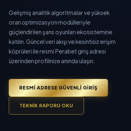
Gelişmiş analitik algoritmalar ve yüksek
oran optimizasyon modülleriyle
güçlendirilen şans oyunları ekosistemine
katılın. Güncel veri akışı ve kesintisiz erişim
köprüleri ile resmi Perabet giriş adresi
üzerinden profilinize anında ulaşın.
RESMI ADRESE GÜVENLI GIRIŞ
TEKNIK RAPORU OKU