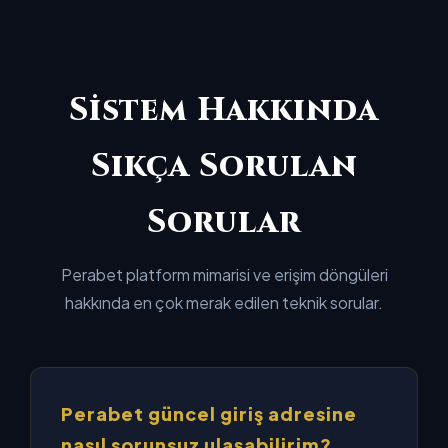
Sistem Hakkında
Sıkça Sorulan
Sorular
Perabet platform mimarisi ve erişim döngüleri
hakkında en çok merak edilen teknik sorular.
Perabet güncel giriş adresine
nasıl sorunsuz ulaşabilirim?