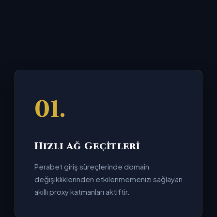
01.
Hızlı Ağ Geçitleri
Perabet giriş süreçlerinde domain
değişikliklerinden etkilenmemenizi sağlayan
akıllı proxy katmanları aktiftir.