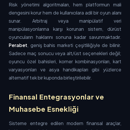
Risk yönetimi algoritmaları, hem platformun mali
dengesini korur hem de kullanıcılara adil bir oyun alanı
sunar. Arbitraj veya manipülatif veri
manipülasyonlarına karşı korunan sistem, dürüst
oyuncuların haklarını sonuna kadar savunmaktadır.
Perabet
, geniş bahis marketi çeşitliliğiyle de bilinir.
Sadece maç sonucu veya alt/üst seçenekleri değil;
oyuncu özel bahisleri, korner kombinasyonları, kart
varyasyonları ve asya handikapları gibi yüzlerce
alternatif tek bir kuponda birleştirilebilir.
Finansal Entegrasyonlar ve
Muhasebe Esnekliği
Sisteme entegre edilen modern finansal araçlar,