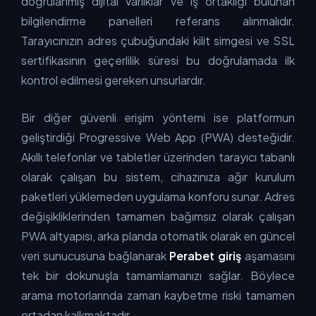
doğrulanmış dijital varlıklar ve iş ortaklığı bulunan
bilgilendirme panelleri referans alınmalıdır.
Tarayıcınızın adres çubuğundaki kilit simgesi ve SSL
sertifikasının geçerlilik süresi bu doğrulamada ilk
kontrol edilmesi gereken unsurlardır.
Bir diğer güvenli erişim yöntemi ise platformun
geliştirdiği Progressive Web App (PWA) desteğidir.
Akıllı telefonlar ve tabletler üzerinden tarayıcı tabanlı
olarak çalışan bu sistem, cihazınıza ağır kurulum
paketleri yüklemeden uygulama konforu sunar. Adres
değişikliklerinden tamamen bağımsız olarak çalışan
PWA altyapısı, arka planda otomatik olarak en güncel
veri sunucusuna bağlanarak
Perabet giriş
aşamasını
tek bir dokunuşla tamamlamanızı sağlar. Böylece
arama motorlarında zaman kaybetme riski tamamen
ortadan kalkmaktadır.