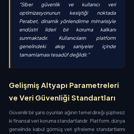
"Siber güvenlik ve kullanıcı veri
optimizasyonunun kesiştiği noktada
Perabet, dinamik yönlendirme mimarisiyle
endüstri lideri bir koruma kalkanı
sunmaktadır. Kullanıcıların platform
genelindeki akışı saniyeler içinde
tamamlaması tesadüf değildir."
Gelişmiş Altyapı Parametreleri
ve Veri Güvenliği Standartları
Güvenilir bir şans oyunları ağının temel direği şüphesiz
ki finansal veri koruma standartlarıdır. Platform, dünya
genelinde kabul görmüş veri şifreleme standartlarını