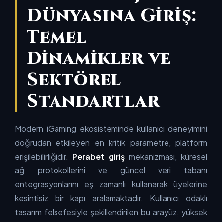
Dünyasına Giriş:
Temel
Dinamikler ve
Sektörel
Standartlar
Modern iGaming ekosisteminde kullanıcı deneyimini
doğrudan etkileyen en kritik parametre, platform
erişilebilirliğidir.
Perabet giriş
mekanizması, küresel
ağ protokollerini ve güncel veri tabanı
entegrasyonlarını eş zamanlı kullanarak üyelerine
kesintisiz bir kapı aralamaktadır. Kullanıcı odaklı
tasarım felsefesiyle şekillendirilen bu arayüz, yüksek