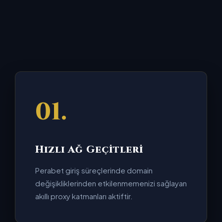
01.
Hızlı Ağ Geçitleri
Perabet giriş süreçlerinde domain
değişikliklerinden etkilenmemenizi sağlayan
akıllı proxy katmanları aktiftir.