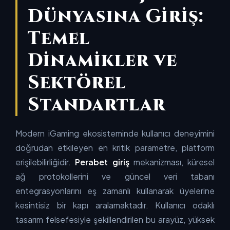
Dünyasına Giriş:
Temel
Dinamikler ve
Sektörel
Standartlar
Modern iGaming ekosisteminde kullanıcı deneyimini
doğrudan etkileyen en kritik parametre, platform
erişilebilirliğidir.
Perabet giriş
mekanizması, küresel
ağ protokollerini ve güncel veri tabanı
entegrasyonlarını eş zamanlı kullanarak üyelerine
kesintisiz bir kapı aralamaktadır. Kullanıcı odaklı
tasarım felsefesiyle şekillendirilen bu arayüz, yüksek