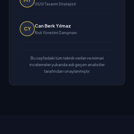
UX/UI Tasarım Stratejisti
Can Berk Yılmaz
CY
Risk Yönetimi Danışmanı
Bu sayfadaki tüm teknik veriler ve mimari
incelemeler yukarıda adı geçen analistler
tarafından onaylanmıştır.