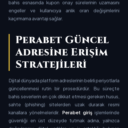
bahis esnasında kupon onay sürelerinin uzamasını
engeller ve kullanıcıya anlık oran değişimlerini
kaçırmama avantajı sağlar.
Perabet Güncel
Adresine Erişim
Stratejileri
Dijital dünyada platform adreslerinin belirli periyotlarla
güncellenmesi rutin bir prosedürdür. Bu süreçte
bahis severlerin en çok dikkat etmesi gereken husus,
sahte (phishing) sitelerden uzak durarak resmi
kanallara yönelmeleridir.
Perabet giriş
işlemlerinde
güvenliği en üst düzeyde tutmak adına, yalnızca