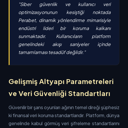
"Siber güvenlik ve kullanıcı veri
optimizasyonunun kesiştiği noktada
Perabet, dinamik yönlendirme mimarisiyle
endüstri lideri bir koruma kalkanı
sunmaktadır. Kullanıcıların platform
genelindeki akışı saniyeler içinde
tamamlaması tesadüf değildir."
Gelişmiş Altyapı Parametreleri
ve Veri Güvenliği Standartları
Güvenilir bir şans oyunları ağının temel direği şüphesiz
ki finansal veri koruma standartlarıdır. Platform, dünya
genelinde kabul görmüş veri şifreleme standartlarını