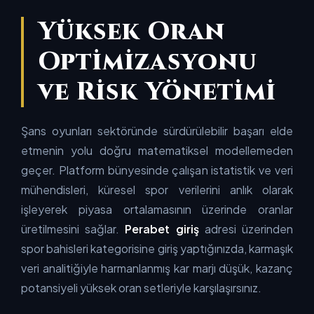
Yüksek Oran
Optimizasyonu
ve Risk Yönetimi
Şans oyunları sektöründe sürdürülebilir başarı elde
etmenin yolu doğru matematiksel modellemeden
geçer. Platform bünyesinde çalışan istatistik ve veri
mühendisleri, küresel spor verilerini anlık olarak
işleyerek piyasa ortalamasının üzerinde oranlar
üretilmesini sağlar.
Perabet giriş
adresi üzerinden
spor bahisleri kategorisine giriş yaptığınızda, karmaşık
veri analitiğiyle harmanlanmış kar marjı düşük, kazanç
potansiyeli yüksek oran setleriyle karşılaşırsınız.