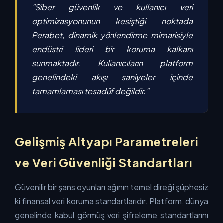
"Siber güvenlik ve kullanıcı veri
optimizasyonunun kesiştiği noktada
Perabet, dinamik yönlendirme mimarisiyle
endüstri lideri bir koruma kalkanı
sunmaktadır. Kullanıcıların platform
genelindeki akışı saniyeler içinde
tamamlaması tesadüf değildir."
Gelişmiş Altyapı Parametreleri
ve Veri Güvenliği Standartları
Güvenilir bir şans oyunları ağının temel direği şüphesiz
ki finansal veri koruma standartlarıdır. Platform, dünya
genelinde kabul görmüş veri şifreleme standartlarını