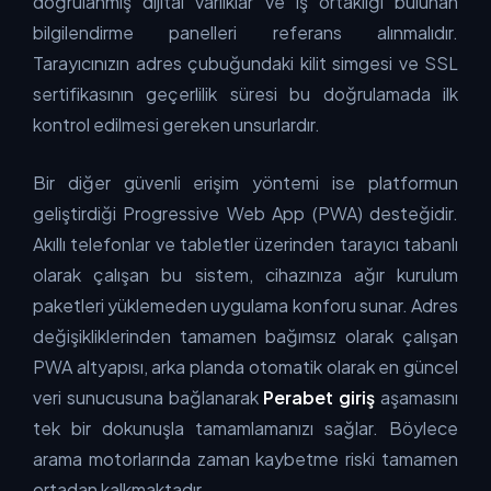
doğrulanmış dijital varlıklar ve iş ortaklığı bulunan
bilgilendirme panelleri referans alınmalıdır.
Tarayıcınızın adres çubuğundaki kilit simgesi ve SSL
sertifikasının geçerlilik süresi bu doğrulamada ilk
kontrol edilmesi gereken unsurlardır.
Bir diğer güvenli erişim yöntemi ise platformun
geliştirdiği Progressive Web App (PWA) desteğidir.
Akıllı telefonlar ve tabletler üzerinden tarayıcı tabanlı
olarak çalışan bu sistem, cihazınıza ağır kurulum
paketleri yüklemeden uygulama konforu sunar. Adres
değişikliklerinden tamamen bağımsız olarak çalışan
PWA altyapısı, arka planda otomatik olarak en güncel
veri sunucusuna bağlanarak
Perabet giriş
aşamasını
tek bir dokunuşla tamamlamanızı sağlar. Böylece
arama motorlarında zaman kaybetme riski tamamen
ortadan kalkmaktadır.