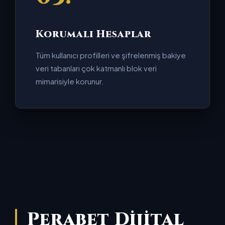
Korumalı Hesaplar
Tüm kullanıcı profilleri ve şifrelenmiş bakiye
veri tabanları çok katmanlı blok veri
mimarisiyle korunur.
Perabet Dijital