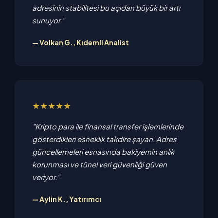
adresinin stabilitesi bu açıdan büyük bir artı
sunuyor."
— Volkan G., Kıdemli Analist
★★★★★
"Kripto para ile finansal transfer işlemlerinde
gösterdikleri esneklik takdire şayan. Adres
güncellemeleri esnasında bakiyemin anlık
korunması ve tünel veri güvenliği güven
veriyor."
— Aylin K., Yatırımcı