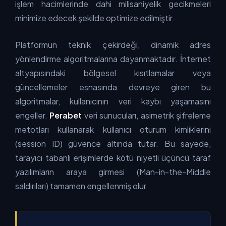
işlem hacimlerinde dahi milisaniyelik gecikmeleri
minimize edecek şekilde optimize edilmiştir.
Platformun teknik çekirdeği, dinamik adres
yönlendirme algoritmalarına dayanmaktadır. İnternet
altyapısındaki bölgesel kısıtlamalar veya
güncellemeler esnasında devreye giren bu
algoritmalar, kullanıcının veri kaybı yaşamasını
engeller.
Perabet
veri sunucuları, asimetrik şifreleme
metotları kullanarak kullanıcı oturum kimliklerini
(session ID) güvence altında tutar. Bu sayede,
tarayıcı tabanlı erişimlerde kötü niyetli üçüncü taraf
yazılımların araya girmesi (Man-in-the-Middle
saldırıları) tamamen engellenmiş olur.