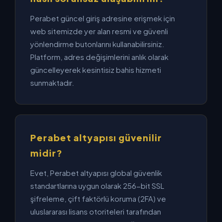
Perabet güncel giriş adresine erişmek için
web sitemizde yer alan resmi ve güvenli
yönlendirme butonlarını kullanabilirsiniz.
Platform, adres değişimlerini anlık olarak
güncelleyerek kesintisiz bahis hizmeti
sunmaktadır.
Perabet altyapısı güvenilir
midir?
Evet, Perabet altyapısı global güvenlik
standartlarına uygun olarak 256-bit SSL
şifreleme, çift faktörlü koruma (2FA) ve
uluslararası lisans otoriteleri tarafından