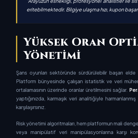
"Arayüzün esnekliği, profesyonel analistler ile s
eritebilmektedir. Bilgiye ulaşma hızı, kupon başarı
Yüksek Oran Opti
Yönetimi
Şans oyunları sektöründe sürdürülebilir başarı e
Platform bünyesinde çalışan istatistik ve veri mühendi
ortalamasının üzerinde oranlar üretilmesini sağlar.
Per
yaptığınızda, karmaşık veri analitiğiyle harmanlanmış
karşılaşırsınız.
Risk yönetimi algoritmaları, hem platformun mali dengesin
veya manipülatif veri manipülasyonlarına karşı ko