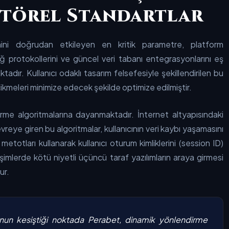
ktörel Standartlar
ini doğrudan etkileyen en kritik parametre, platform
 protokollerini ve güncel veri tabanı entegrasyonlarını eş
tadır. Kullanıcı odaklı tasarım felsefesiyle şekillendirilen bu
cikmeleri minimize edecek şekilde optimize edilmiştir.
rme algoritmalarına dayanmaktadır. İnternet altyapısındaki
eye giren bu algoritmalar, kullanıcının veri kaybı yaşamasını
metotları kullanarak kullanıcı oturum kimliklerini (session ID)
şimlerde kötü niyetli üçüncü taraf yazılımların araya girmesi
ur.
nunun kesiştiği noktada Perabet, dinamik yönlendirme