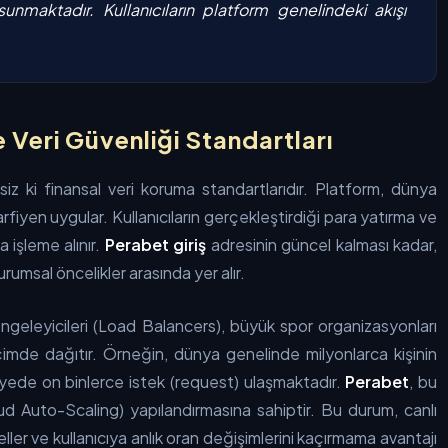
sunmaktadır. Kullanıcıların platform genelindeki akışı
 Veri Güvenliği Standartları
siz ki finansal veri koruma standartlarıdır. Platform, dünya
fiyen uygular. Kullanıcıların gerçekleştirdiği para yatırma ve
 işleme alınır.
Perabet giriş
adresinin güncel kalması kadar,
umsal öncelikler arasında yer alır.
ngeleyicileri (Load Balancers), büyük spor organizasyonları
imde dağıtır. Örneğin, dünya genelinde milyonlarca kişinin
niyede on binlerce istek (request) ulaşmaktadır.
Perabet
, bu
d Auto-Scaling) yapılandırmasına sahiptir. Bu durum, canlı
er ve kullanıcıya anlık oran değişimlerini kaçırmama avantajı