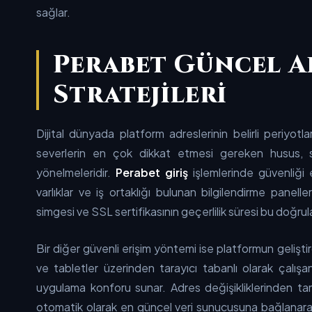
sağlar.
Perabet Güncel A
Stratejileri
Dijital dünyada platform adreslerinin belirli periyot
severlerin en çok dikkat etmesi gereken husus, s
yönelmeleridir.
Perabet giriş
işlemlerinde güvenliği 
varlıklar ve iş ortaklığı bulunan bilgilendirme panelle
simgesi ve SSL sertifikasının geçerlilik süresi bu doğru
Bir diğer güvenli erişim yöntemi ise platformun gelişti
ve tabletler üzerinden tarayıcı tabanlı olarak çalış
uygulama konforu sunar. Adres değişikliklerinden t
otomatik olarak en güncel veri sunucusuna bağlanar