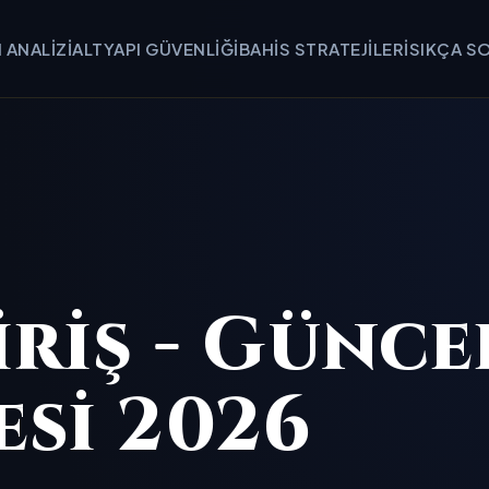
 ANALIZI
ALTYAPI GÜVENLIĞI
BAHIS STRATEJILERI
SIKÇA S
iriş - Günce
esi 2026