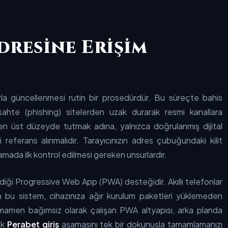
dresine Erişim
larla güncellenmesi rutin bir prosedürdür. Bu süreçte bahis
ahte (phishing) sitelerden uzak durarak resmi kanallara
en üst düzeyde tutmak adına, yalnızca doğrulanmış dijital
ri referans alınmalıdır. Tarayıcınızın adres çubuğundaki kilit
lamada ilk kontrol edilmesi gereken unsurlardır.
rdiği Progressive Web App (PWA) desteğidir. Akıllı telefonlar
an bu sistem, cihazınıza ağır kurulum paketleri yüklemeden
amamen bağımsız olarak çalışan PWA altyapısı, arka planda
ak
Perabet giriş
aşamasını tek bir dokunuşla tamamlamanızı