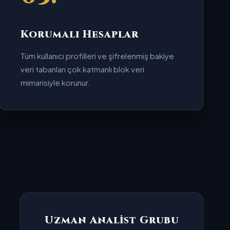
Korumalı Hesaplar
Tüm kullanıcı profilleri ve şifrelenmiş bakiye
veri tabanları çok katmanlı blok veri
mimarisiyle korunur.
Uzman Analist Grubu