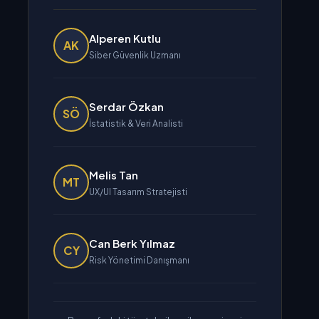
Alperen Kutlu
AK
Siber Güvenlik Uzmanı
Serdar Özkan
SÖ
İstatistik & Veri Analisti
Melis Tan
MT
UX/UI Tasarım Stratejisti
Can Berk Yılmaz
CY
Risk Yönetimi Danışmanı