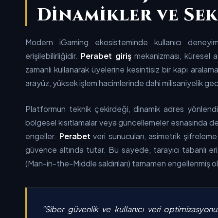
Dinamikler ve Se
Modern iGaming ekosisteminde kullanıcı deneyim
erişilebilirliğidir.
Perabet giriş
mekanizması, küresel ağ
zamanlı kullanarak üyelerine kesintisiz bir kapı aralamak
arayüz, yüksek işlem hacimlerinde dahi milisaniyelik ge
Platformun teknik çekirdeği, dinamik adres yönlendi
bölgesel kısıtlamalar veya güncellemeler esnasında devr
engeller.
Perabet
veri sunucuları, asimetrik şifreleme 
güvence altında tutar. Bu sayede, tarayıcı tabanlı eri
(Man-in-the-Middle saldırıları) tamamen engellenmiş ol
"Siber güvenlik ve kullanıcı veri optimizasyo