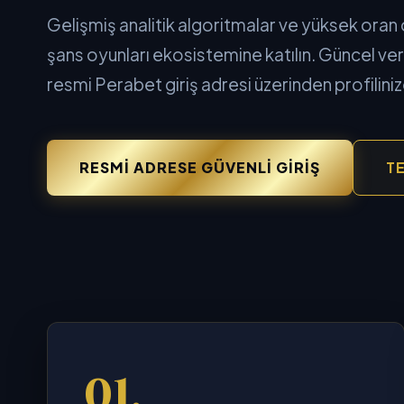
Gelişmiş analitik algoritmalar ve yüksek oran
şans oyunları ekosistemine katılın. Güncel veri 
resmi Perabet giriş adresi üzerinden profiliniz
RESMI ADRESE GÜVENLI GIRIŞ
T
01.