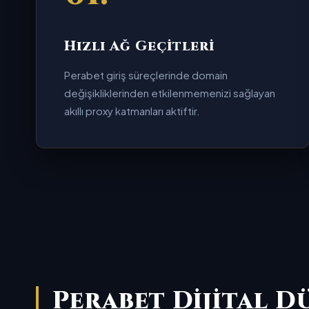
Hızlı Ağ Geçitleri
Perabet giriş süreçlerinde domain
değişikliklerinden etkilenmemenizi sağlayan
akıllı proxy katmanları aktiftir.
Perabet Dijital D