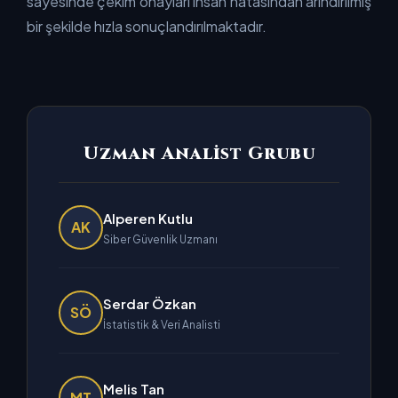
sayesinde çekim onayları insan hatasından arındırılmış
bir şekilde hızla sonuçlandırılmaktadır.
Uzman Analist Grubu
Alperen Kutlu
AK
Siber Güvenlik Uzmanı
Serdar Özkan
SÖ
İstatistik & Veri Analisti
Melis Tan
MT