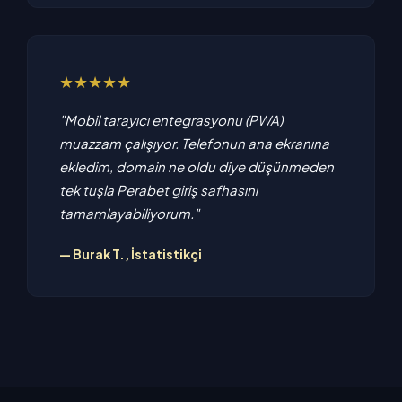
★★★★★
"Mobil tarayıcı entegrasyonu (PWA)
muazzam çalışıyor. Telefonun ana ekranına
ekledim, domain ne oldu diye düşünmeden
tek tuşla Perabet giriş safhasını
tamamlayabiliyorum."
— Burak T., İstatistikçi