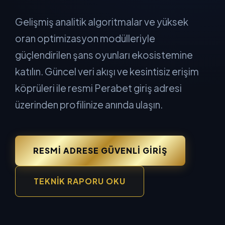
Gelişmiş analitik algoritmalar ve yüksek
oran optimizasyon modülleriyle
güçlendirilen şans oyunları ekosistemine
katılın. Güncel veri akışı ve kesintisiz erişim
köprüleri ile resmi Perabet giriş adresi
üzerinden profilinize anında ulaşın.
RESMI ADRESE GÜVENLI GIRIŞ
TEKNIK RAPORU OKU