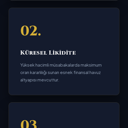
02.
Küresel Likidite
Yüksek hacimli müsabakalarda maksimum
oran kararlılığı sunan esnek finansal havuz
altyapısı mevcuttur.
03.