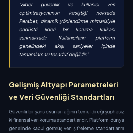
"Siber güvenlik ve kullanıcı veri
optimizasyonunun kesiştiği noktada
Perabet, dinamik yönlendirme mimarisiyle
endüstri lideri bir koruma kalkanı
sunmaktadır. Kullanıcıların platform
genelindeki akışı saniyeler içinde
tamamlaması tesadüf değildir."
Gelişmiş Altyapı Parametreleri
ve Veri Güvenliği Standartları
Güvenilir bir şans oyunları ağının temel direği şüphesiz
ki finansal veri koruma standartlarıdır. Platform, dünya
genelinde kabul görmüş veri şifreleme standartlarını