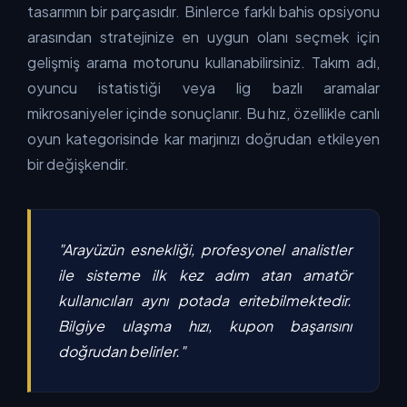
tasarımın bir parçasıdır. Binlerce farklı bahis opsiyonu
arasından stratejinize en uygun olanı seçmek için
gelişmiş arama motorunu kullanabilirsiniz. Takım adı,
oyuncu istatistiği veya lig bazlı aramalar
mikrosaniyeler içinde sonuçlanır. Bu hız, özellikle canlı
oyun kategorisinde kar marjınızı doğrudan etkileyen
bir değişkendir.
"Arayüzün esnekliği, profesyonel analistler
ile sisteme ilk kez adım atan amatör
kullanıcıları aynı potada eritebilmektedir.
Bilgiye ulaşma hızı, kupon başarısını
doğrudan belirler."