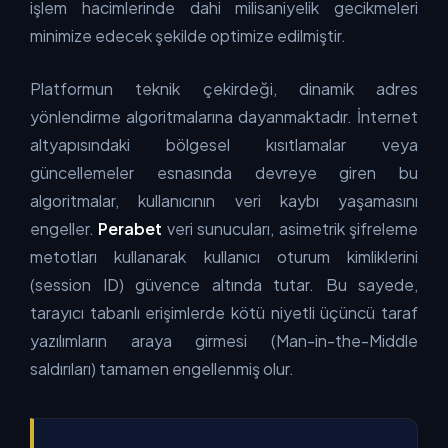
işlem hacimlerinde dahi milisaniyelik gecikmeleri
minimize edecek şekilde optimize edilmiştir.
Platformun teknik çekirdeği, dinamik adres
yönlendirme algoritmalarına dayanmaktadır. İnternet
altyapısındaki bölgesel kısıtlamalar veya
güncellemeler esnasında devreye giren bu
algoritmalar, kullanıcının veri kaybı yaşamasını
engeller.
Perabet
veri sunucuları, asimetrik şifreleme
metotları kullanarak kullanıcı oturum kimliklerini
(session ID) güvence altında tutar. Bu sayede,
tarayıcı tabanlı erişimlerde kötü niyetli üçüncü taraf
yazılımların araya girmesi (Man-in-the-Middle
saldırıları) tamamen engellenmiş olur.