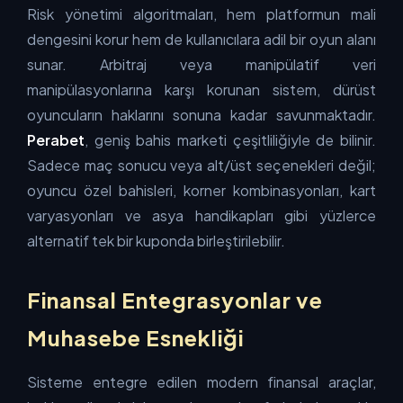
Risk yönetimi algoritmaları, hem platformun mali
dengesini korur hem de kullanıcılara adil bir oyun alanı
sunar. Arbitraj veya manipülatif veri
manipülasyonlarına karşı korunan sistem, dürüst
oyuncuların haklarını sonuna kadar savunmaktadır.
Perabet
, geniş bahis marketi çeşitliliğiyle de bilinir.
Sadece maç sonucu veya alt/üst seçenekleri değil;
oyuncu özel bahisleri, korner kombinasyonları, kart
varyasyonları ve asya handikapları gibi yüzlerce
alternatif tek bir kuponda birleştirilebilir.
Finansal Entegrasyonlar ve
Muhasebe Esnekliği
Sisteme entegre edilen modern finansal araçlar,