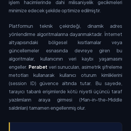
işlem hacimlerinde dahi milisaniyelik gecikmeleri
minimize edecek şekilde optimize edilmiştir.
Platformun teknik çekirdeği, dinamik adres
yönlendirme algoritmalarına dayanmaktadır. İnternet
altyapısındaki bölgesel kısıtlamalar veya
güncellemeler esnasında devreye giren bu
algoritmalar, kullanıcının veri kaybı yaşamasını
engeller.
Perabet
veri sunucuları, asimetrik şifreleme
metotları kullanarak kullanıcı oturum kimliklerini
(session ID) güvence altında tutar. Bu sayede,
tarayıcı tabanlı erişimlerde kötü niyetli üçüncü taraf
yazılımların araya girmesi (Man-in-the-Middle
saldırıları) tamamen engellenmiş olur.