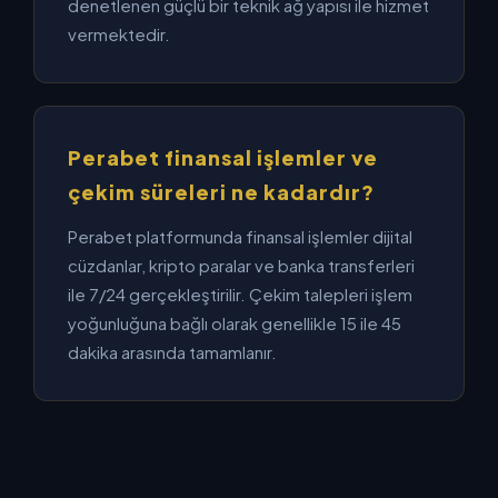
denetlenen güçlü bir teknik ağ yapısı ile hizmet
vermektedir.
Perabet finansal işlemler ve
çekim süreleri ne kadardır?
Perabet platformunda finansal işlemler dijital
cüzdanlar, kripto paralar ve banka transferleri
ile 7/24 gerçekleştirilir. Çekim talepleri işlem
yoğunluğuna bağlı olarak genellikle 15 ile 45
dakika arasında tamamlanır.