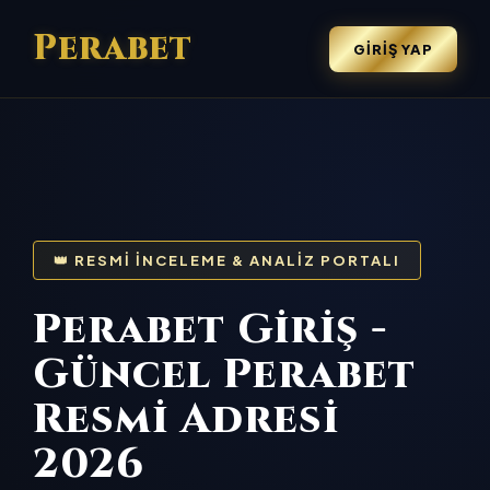
Perabet
GIRIŞ YAP
👑 RESMI İNCELEME & ANALIZ PORTALI
Perabet Giriş -
Güncel Perabet
Resmi Adresi
2026