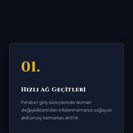
01.
Hızlı Ağ Geçitleri
Perabet giriş süreçlerinde domain
değişikliklerinden etkilenmemenizi sağlayan
akıllı proxy katmanları aktiftir.