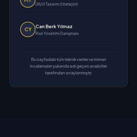
UX/UI Tasarım Stratejisti
Can Berk Yılmaz
CY
Risk Yönetimi Danışmanı
Bu sayfadaki tüm teknik veriler ve mimari
incelemeler yukarıda adı geçen analistler
tarafından onaylanmıştır.