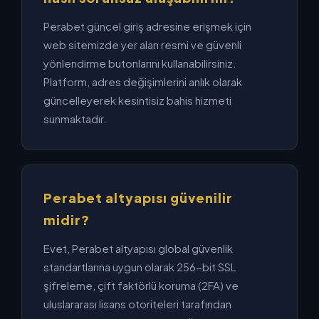
Perabet güncel giriş adresine erişmek için
web sitemizde yer alan resmi ve güvenli
yönlendirme butonlarını kullanabilirsiniz.
Platform, adres değişimlerini anlık olarak
güncelleyerek kesintisiz bahis hizmeti
sunmaktadır.
Perabet altyapısı güvenilir
midir?
Evet, Perabet altyapısı global güvenlik
standartlarına uygun olarak 256-bit SSL
şifreleme, çift faktörlü koruma (2FA) ve
uluslararası lisans otoriteleri tarafından