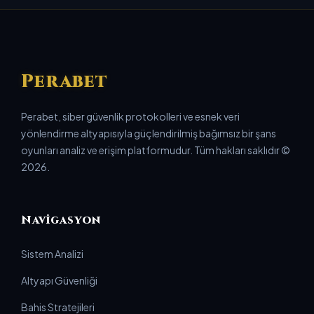
Perabet
Perabet, siber güvenlik protokolleri ve esnek veri
yönlendirme altyapısıyla güçlendirilmiş bağımsız bir şans
oyunları analiz ve erişim platformudur. Tüm hakları saklıdır ©
2026.
Navigasyon
Sistem Analizi
Altyapı Güvenliği
Bahis Stratejileri