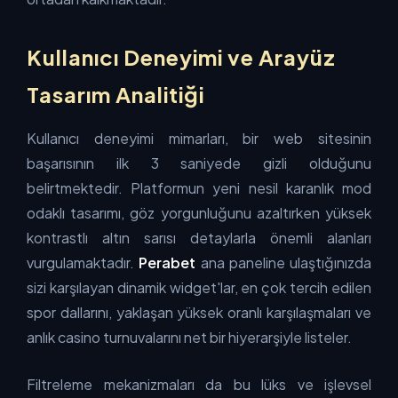
Kullanıcı Deneyimi ve Arayüz
Tasarım Analitiği
Kullanıcı deneyimi mimarları, bir web sitesinin
başarısının ilk 3 saniyede gizli olduğunu
belirtmektedir. Platformun yeni nesil karanlık mod
odaklı tasarımı, göz yorgunluğunu azaltırken yüksek
kontrastlı altın sarısı detaylarla önemli alanları
vurgulamaktadır.
Perabet
ana paneline ulaştığınızda
sizi karşılayan dinamik widget'lar, en çok tercih edilen
spor dallarını, yaklaşan yüksek oranlı karşılaşmaları ve
anlık casino turnuvalarını net bir hiyerarşiyle listeler.
Filtreleme mekanizmaları da bu lüks ve işlevsel