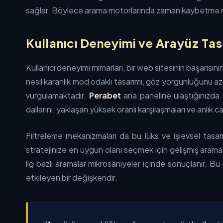
sağlar. Böylece arama motorlarında zaman kaybetme r
Kullanıcı Deneyimi ve Arayüz Tas
Kullanıcı deneyimi mimarları, bir web sitesinin başarısın
nesil karanlık mod odaklı tasarımı, göz yorgunluğunu azal
vurgulamaktadır.
Perabet
ana paneline ulaştığınızda s
dallarını, yaklaşan yüksek oranlı karşılaşmaları ve anlık ca
Filtreleme mekanizmaları da bu lüks ve işlevsel tasarı
stratejinize en uygun olanı seçmek için gelişmiş arama 
lig bazlı aramalar mikrosaniyeler içinde sonuçlanır. Bu 
etkileyen bir değişkendir.