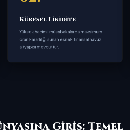
Küresel Likidite
Yüksek hacimli müsabakalarda maksimum
oran kararlılığı sunan esnek finansal havuz
altyapısı mevcuttur.
ünyasına Giriş: Temel