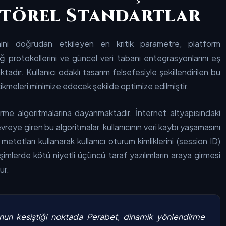
ktörel Standartlar
ini doğrudan etkileyen en kritik parametre, platform
 protokollerini ve güncel veri tabanı entegrasyonlarını eş
tadır. Kullanıcı odaklı tasarım felsefesiyle şekillendirilen bu
cikmeleri minimize edecek şekilde optimize edilmiştir.
rme algoritmalarına dayanmaktadır. İnternet altyapısındaki
eye giren bu algoritmalar, kullanıcının veri kaybı yaşamasını
metotları kullanarak kullanıcı oturum kimliklerini (session ID)
şimlerde kötü niyetli üçüncü taraf yazılımların araya girmesi
ur.
nunun kesiştiği noktada Perabet, dinamik yönlendirme