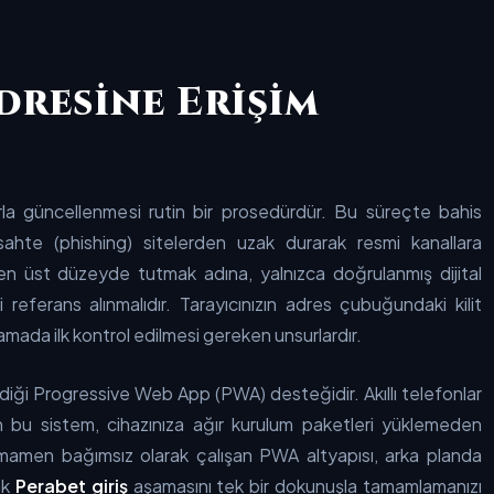
dresine Erişim
larla güncellenmesi rutin bir prosedürdür. Bu süreçte bahis
ahte (phishing) sitelerden uzak durarak resmi kanallara
en üst düzeyde tutmak adına, yalnızca doğrulanmış dijital
ri referans alınmalıdır. Tarayıcınızın adres çubuğundaki kilit
lamada ilk kontrol edilmesi gereken unsurlardır.
rdiği Progressive Web App (PWA) desteğidir. Akıllı telefonlar
an bu sistem, cihazınıza ağır kurulum paketleri yüklemeden
amamen bağımsız olarak çalışan PWA altyapısı, arka planda
ak
Perabet giriş
aşamasını tek bir dokunuşla tamamlamanızı