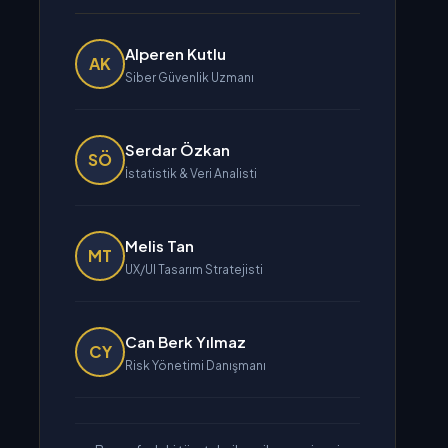
Alperen Kutlu
AK
Siber Güvenlik Uzmanı
Serdar Özkan
SÖ
İstatistik & Veri Analisti
Melis Tan
MT
UX/UI Tasarım Stratejisti
Can Berk Yılmaz
CY
Risk Yönetimi Danışmanı