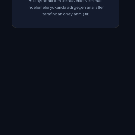
Bu sayfadaki tüm teknik veriler ve mimari
incelemeler yukarıda adı geçen analistler
tarafından onaylanmıştır.