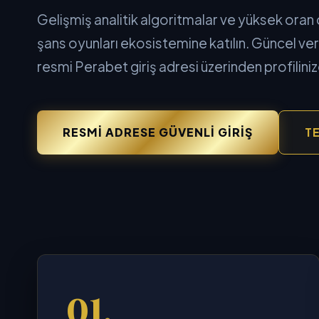
Gelişmiş analitik algoritmalar ve yüksek oran
şans oyunları ekosistemine katılın. Güncel veri 
resmi Perabet giriş adresi üzerinden profiliniz
RESMI ADRESE GÜVENLI GIRIŞ
T
01.