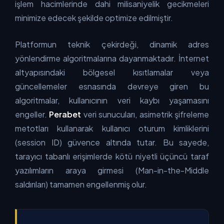
işlem hacimlerinde dahi milisaniyelik gecikmeleri
minimize edecek şekilde optimize edilmiştir.
Platformun teknik çekirdeği, dinamik adres
yönlendirme algoritmalarına dayanmaktadır. İnternet
altyapısındaki bölgesel kısıtlamalar veya
güncellemeler esnasında devreye giren bu
algoritmalar, kullanıcının veri kaybı yaşamasını
engeller.
Perabet
veri sunucuları, asimetrik şifreleme
metotları kullanarak kullanıcı oturum kimliklerini
(session ID) güvence altında tutar. Bu sayede,
tarayıcı tabanlı erişimlerde kötü niyetli üçüncü taraf
yazılımların araya girmesi (Man-in-the-Middle
saldırıları) tamamen engellenmiş olur.