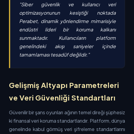
"Siber güvenlik ve kullanıcı veri
optimizasyonunun kesiştiği noktada
Perabet, dinamik yönlendirme mimarisiyle
endüstri lideri bir koruma kalkanı
sunmaktadır. Kullanıcıların platform
genelindeki akışı saniyeler içinde
tamamlaması tesadüf değildir."
Gelişmiş Altyapı Parametreleri
ve Veri Güvenliği Standartları
Güvenilir bir şans oyunları ağının temel direği şüphesiz
ki finansal veri koruma standartlarıdır. Platform, dünya
genelinde kabul görmüş veri şifreleme standartlarını