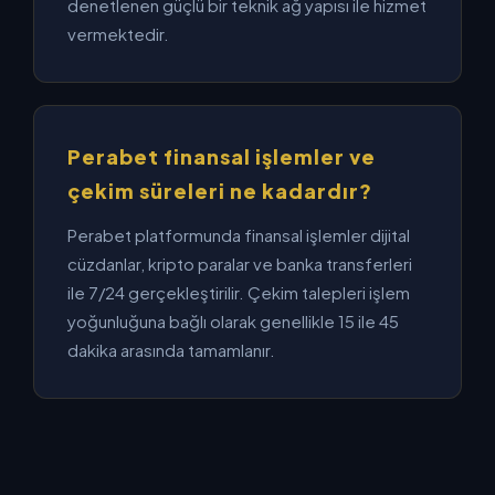
denetlenen güçlü bir teknik ağ yapısı ile hizmet
vermektedir.
Perabet finansal işlemler ve
çekim süreleri ne kadardır?
Perabet platformunda finansal işlemler dijital
cüzdanlar, kripto paralar ve banka transferleri
ile 7/24 gerçekleştirilir. Çekim talepleri işlem
yoğunluğuna bağlı olarak genellikle 15 ile 45
dakika arasında tamamlanır.