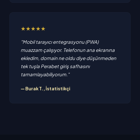
★★★★★
"Mobil tarayıcı entegrasyonu (PWA)
muazzam çalışıyor. Telefonun ana ekranına
ekledim, domain ne oldu diye düşünmeden
tek tuşla Perabet giriş safhasını
tamamlayabiliyorum."
— Burak T., İstatistikçi