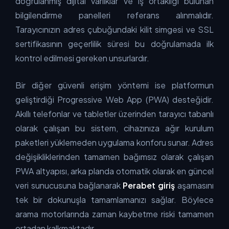
doğrulanmış dijital varlıklar ve iş ortaklığı bulunan
bilgilendirme panelleri referans alınmalıdır.
Tarayıcınızın adres çubuğundaki kilit simgesi ve SSL
sertifikasının geçerlilik süresi bu doğrulamada ilk
kontrol edilmesi gereken unsurlardır.
Bir diğer güvenli erişim yöntemi ise platformun
geliştirdiği Progressive Web App (PWA) desteğidir.
Akıllı telefonlar ve tabletler üzerinden tarayıcı tabanlı
olarak çalışan bu sistem, cihazınıza ağır kurulum
paketleri yüklemeden uygulama konforu sunar. Adres
değişikliklerinden tamamen bağımsız olarak çalışan
PWA altyapısı, arka planda otomatik olarak en güncel
veri sunucusuna bağlanarak
Perabet giriş
aşamasını
tek bir dokunuşla tamamlamanızı sağlar. Böylece
arama motorlarında zaman kaybetme riski tamamen
ortadan kalkmaktadır.