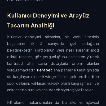
Kullanıcı Deneyimi ve Arayüz
Tasarım Analitiği
Kullanıcı deneyimi mimarları, bir web sitesinin
başarısının ilk 3 saniyede gizli olduğunu
belirtmektedir. Platformun yeni nesil karanlık mod
odaklı tasarımı, göz yorgunluğunu azaltırken yüksek
kontrastlı altın sarısı detaylarla önemli alanları
vurgulamaktadır.
Perabet
ana paneline ulaştığınızda
sizi karşılayan dinamik widget'lar, en çok tercih edilen
spor dallarını, yaklaşan yüksek oranlı karşılaşmaları ve
anlık casino turnuvalarını net bir hiyerarşiyle listeler.
Filtreleme mekanizmaları da bu lüks ve işlevsel