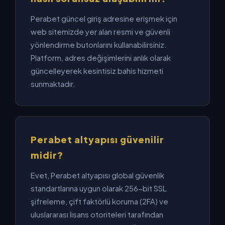
Perabet güncel giriş adresine erişmek için
web sitemizde yer alan resmi ve güvenli
yönlendirme butonlarını kullanabilirsiniz.
Platform, adres değişimlerini anlık olarak
güncelleyerek kesintisiz bahis hizmeti
sunmaktadır.
Perabet altyapısı güvenilir
midir?
Evet, Perabet altyapısı global güvenlik
standartlarına uygun olarak 256-bit SSL
şifreleme, çift faktörlü koruma (2FA) ve
uluslararası lisans otoriteleri tarafından