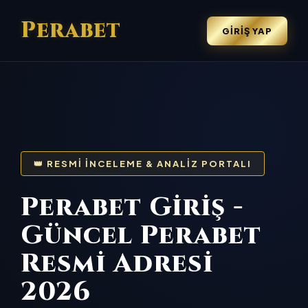
Perabet
GIRIŞ YAP
👑 RESMI İNCELEME & ANALIZ PORTALI
Perabet Giriş -
Güncel Perabet
Resmi Adresi
2026