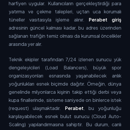
harfiyen uygular. Kullanıcıların gerçekleştirdiği para
yatırma ve çekme talepleri, uçtan uca korumalı
tüneller vasıtasıyla işleme alınır.
Perabet giriş
adresinin güncel kalması kadar, bu adres üzerinden
sağlanan trafiğin temiz olması da kurumsal öncelikler
arasında yer alır.
Teknik ekipler tarafından 7/24 izlenen sunucu yük
dengeleyicileri (Load Balancers), büyük spor
organizasyonları esnasında yaşanabilecek anlık
yoğunlukları esnek biçimde dağıtır. Örneğin, dünya
genelinde milyonlarca kişinin takip ettiği derbi veya
kupa finallerinde, sisteme saniyede on binlerce istek
(request) ulaşmaktadır.
Perabet
, bu yoğunluğu
karşılayabilecek esnek bulut sunucu (Cloud Auto-
Scaling) yapılandırmasına sahiptir. Bu durum, canlı