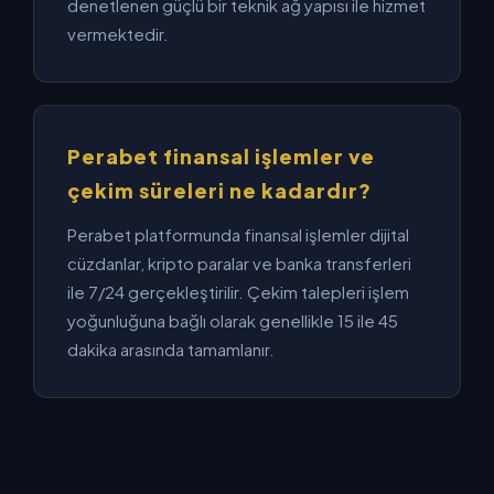
denetlenen güçlü bir teknik ağ yapısı ile hizmet
vermektedir.
Perabet finansal işlemler ve
çekim süreleri ne kadardır?
Perabet platformunda finansal işlemler dijital
cüzdanlar, kripto paralar ve banka transferleri
ile 7/24 gerçekleştirilir. Çekim talepleri işlem
yoğunluğuna bağlı olarak genellikle 15 ile 45
dakika arasında tamamlanır.