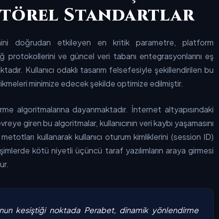
ktörel Standartlar
ini doğrudan etkileyen en kritik parametre, platform
 protokollerini ve güncel veri tabanı entegrasyonlarını eş
tadır. Kullanıcı odaklı tasarım felsefesiyle şekillendirilen bu
cikmeleri minimize edecek şekilde optimize edilmiştir.
rme algoritmalarına dayanmaktadır. İnternet altyapısındaki
eye giren bu algoritmalar, kullanıcının veri kaybı yaşamasını
metotları kullanarak kullanıcı oturum kimliklerini (session ID)
şimlerde kötü niyetli üçüncü taraf yazılımların araya girmesi
ur.
nunun kesiştiği noktada Perabet, dinamik yönlendirme