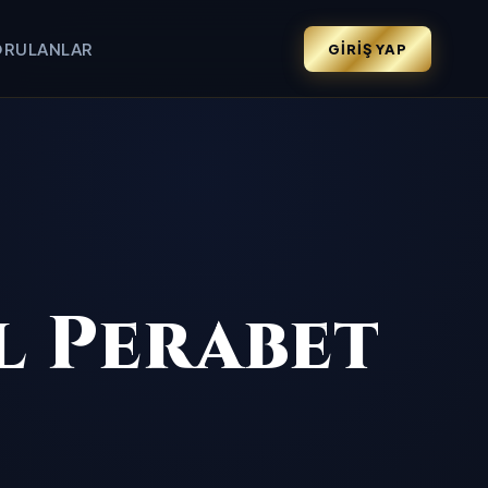
ORULANLAR
GIRIŞ YAP
l Perabet