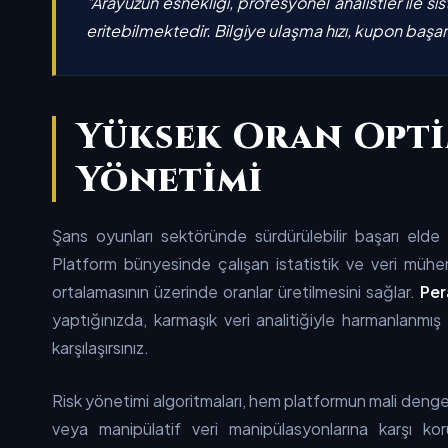
"Arayüzün esnekliği, profesyonel analistler ile s
eritebilmektedir. Bilgiye ulaşma hızı, kupon başarı
Yüksek Oran Opti
Yönetimi
Şans oyunları sektöründe sürdürülebilir başarı e
Platform bünyesinde çalışan istatistik ve veri mühendi
ortalamasının üzerinde oranlar üretilmesini sağlar.
Per
yaptığınızda, karmaşık veri analitiğiyle harmanlanmış
karşılaşırsınız.
Risk yönetimi algoritmaları, hem platformun mali dengesin
veya manipülatif veri manipülasyonlarına karşı ko