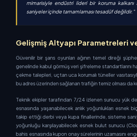
mimarisiyle endüstri lideri bir koruma kalkanı 
saniyeler içinde tamamlaması tesadüf değildir."
Gelişmiş Altyapı Parametreleri ve
Güvenilir bir şans oyunları ağının temel direği şüphe
genelinde kabul görmüş veri şifreleme standartlarını har
çekme talepleri, uçtan uca korumalı tüneller vasıtasıyla
bu adres üzerinden sağlanan trafiğin temiz olması da kur
Teknik ekipler tarafından 7/24 izlenen sunucu yük de
esnasında yaşanabilecek anlık yoğunlukları esnek biç
takip ettiği derbi veya kupa finallerinde, sisteme sa
yoğunluğu karşılayabilecek esnek bulut sunucu (Clou
bahis esnasında kupon onay sürelerinin uzamasını engell