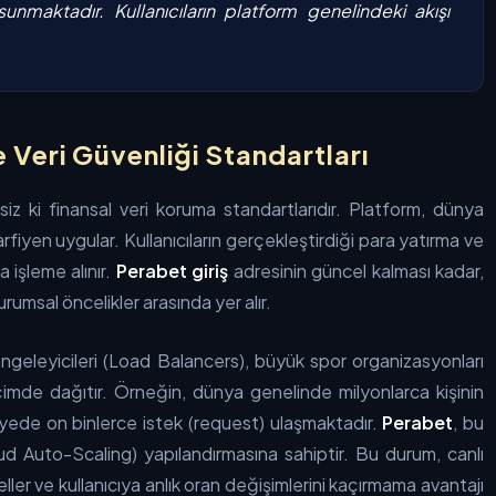
sunmaktadır. Kullanıcıların platform genelindeki akışı
 Veri Güvenliği Standartları
siz ki finansal veri koruma standartlarıdır. Platform, dünya
fiyen uygular. Kullanıcıların gerçekleştirdiği para yatırma ve
 işleme alınır.
Perabet giriş
adresinin güncel kalması kadar,
umsal öncelikler arasında yer alır.
ngeleyicileri (Load Balancers), büyük spor organizasyonları
imde dağıtır. Örneğin, dünya genelinde milyonlarca kişinin
niyede on binlerce istek (request) ulaşmaktadır.
Perabet
, bu
d Auto-Scaling) yapılandırmasına sahiptir. Bu durum, canlı
er ve kullanıcıya anlık oran değişimlerini kaçırmama avantajı