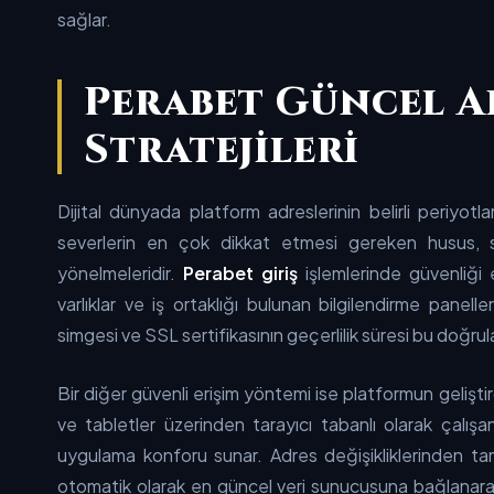
sağlar.
Perabet Güncel A
Stratejileri
Dijital dünyada platform adreslerinin belirli periyot
severlerin en çok dikkat etmesi gereken husus, s
yönelmeleridir.
Perabet giriş
işlemlerinde güvenliği 
varlıklar ve iş ortaklığı bulunan bilgilendirme panelle
simgesi ve SSL sertifikasının geçerlilik süresi bu doğru
Bir diğer güvenli erişim yöntemi ise platformun gelişti
ve tabletler üzerinden tarayıcı tabanlı olarak çalış
uygulama konforu sunar. Adres değişikliklerinden t
otomatik olarak en güncel veri sunucusuna bağlanar