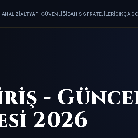
 ANALIZI
ALTYAPI GÜVENLIĞI
BAHIS STRATEJILERI
SIKÇA S
iriş - Günce
esi 2026