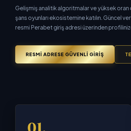
Gelişmiş analitik algoritmalar ve yüksek oran
şans oyunları ekosistemine katılın. Güncel veri 
resmi Perabet giriş adresi üzerinden profiliniz
RESMI ADRESE GÜVENLI GIRIŞ
T
01.