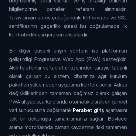
doğrulanmış dijital varlıklar ve iş ortaklığı bulunan
bilgilendirme panelleri referans alınmalıdır.
Tarayıcınızın adres çubuğundaki kilit simgesi ve SSL
sertifikasının geçerlilik süresi bu doğrulamada ilk
kontrol edilmesi gereken unsurlardır.
Bir diğer güvenli erişim yöntemi ise platformun
geliştirdiği Progressive Web App (PWA) desteğidir.
Akıllı telefonlar ve tabletler üzerinden tarayıcı tabanlı
olarak çalışan bu sistem, cihazınıza ağır kurulum
paketleri yüklemeden uygulama konforu sunar. Adres
değişikliklerinden tamamen bağımsız olarak çalışan
PWA altyapısı, arka planda otomatik olarak en güncel
veri sunucusuna bağlanarak
Perabet giriş
aşamasını
tek bir dokunuşla tamamlamanızı sağlar. Böylece
arama motorlarında zaman kaybetme riski tamamen
ortadan kalkmaktadır.