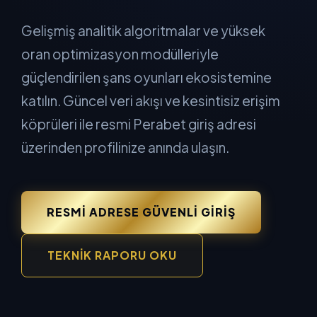
Gelişmiş analitik algoritmalar ve yüksek
oran optimizasyon modülleriyle
güçlendirilen şans oyunları ekosistemine
katılın. Güncel veri akışı ve kesintisiz erişim
köprüleri ile resmi Perabet giriş adresi
üzerinden profilinize anında ulaşın.
RESMI ADRESE GÜVENLI GIRIŞ
TEKNIK RAPORU OKU