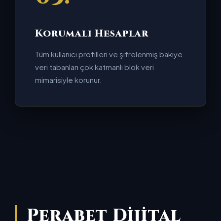
Korumalı Hesaplar
Tüm kullanıcı profilleri ve şifrelenmiş bakiye
veri tabanları çok katmanlı blok veri
mimarisiyle korunur.
Perabet Dijital