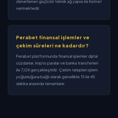
denetlenen güçlü bir teknik ağ yapısı ile hizmet
vermektedir.
Perabet finansal işlemler ve
çekim süreleri ne kadardır?
Perabet platformunda finansal işlemler dijital
cüzdanlar, kripto paralar ve banka transferleri
ile 7/24 gerçekleştirilir. Çekim talepleri işlem
yoğunluğuna bağlı olarak genellikle 15 ile 45
dakika arasında tamamlanır.