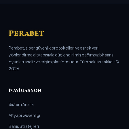
Perabet
Perabet, siber güvenlik protokolleri ve esnek veri
yönlendirme altyapısıyla güçlendirilmiş bağımsız bir şans
oyunları analiz ve erişim platformudur. Tüm hakları saklıdır ©
2026.
Navigasyon
Sistem Analizi
Altyapı Güvenliği
Bahis Stratejileri