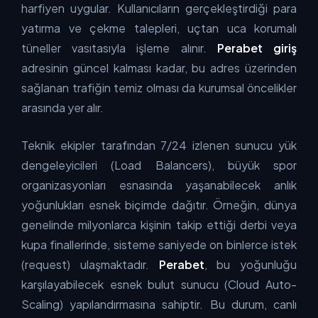
harfiyen uygular. Kullanıcıların gerçekleştirdiği para
yatırma ve çekme talepleri, uçtan uca korumalı
tüneller vasıtasıyla işleme alınır.
Perabet giriş
adresinin güncel kalması kadar, bu adres üzerinden
sağlanan trafiğin temiz olması da kurumsal öncelikler
arasında yer alır.
Teknik ekipler tarafından 7/24 izlenen sunucu yük
dengeleyicileri (Load Balancers), büyük spor
organizasyonları esnasında yaşanabilecek anlık
yoğunlukları esnek biçimde dağıtır. Örneğin, dünya
genelinde milyonlarca kişinin takip ettiği derbi veya
kupa finallerinde, sisteme saniyede on binlerce istek
(request) ulaşmaktadır.
Perabet
, bu yoğunluğu
karşılayabilecek esnek bulut sunucu (Cloud Auto-
Scaling) yapılandırmasına sahiptir. Bu durum, canlı