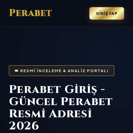
Perabet
GIRIŞ YAP
👑 RESMI İNCELEME & ANALIZ PORTALI
Perabet Giriş -
Güncel Perabet
Resmi Adresi
2026