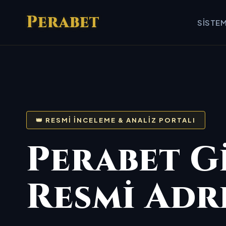
Perabet
SISTEM
👑 RESMI İNCELEME & ANALIZ PORTALI
Perabet G
Resmi Adr