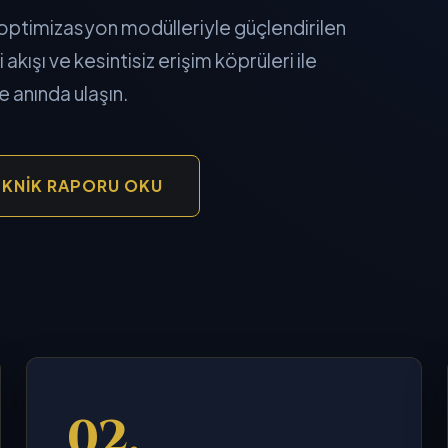
 optimizasyon modülleriyle güçlendirilen
akışı ve kesintisiz erişim köprüleri ile
e anında ulaşın.
EKNIK RAPORU OKU
02.