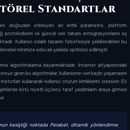
ktörel Standartlar
ini doğrudan etkileyen en kritik parametre, platform
 protokollerini ve güncel veri tabanı entegrasyonlarını eş
tadır. Kullanıcı odaklı tasarım felsefesiyle şekillendirilen bu
cikmeleri minimize edecek şekilde optimize edilmiştir.
rme algoritmalarına dayanmaktadır. İnternet altyapısındaki
eye giren bu algoritmalar, kullanıcının veri kaybı yaşamasını
metotları kullanarak kullanıcı oturum kimliklerini (session ID)
şimlerde kötü niyetli üçüncü taraf yazılımların araya girmesi
ur.
nunun kesiştiği noktada Perabet, dinamik yönlendirme