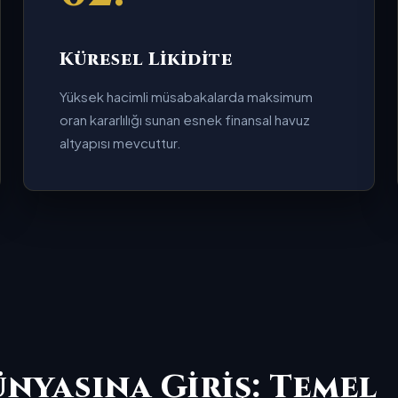
Küresel Likidite
Yüksek hacimli müsabakalarda maksimum
oran kararlılığı sunan esnek finansal havuz
altyapısı mevcuttur.
ünyasına Giriş: Temel