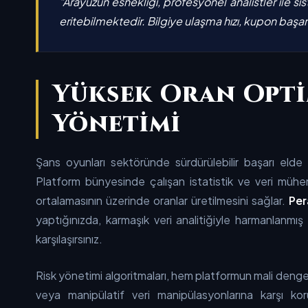
"Arayüzün esnekliği, profesyonel analistler ile s
eritebilmektedir. Bilgiye ulaşma hızı, kupon başarı
Yüksek Oran Opti
Yönetimi
Şans oyunları sektöründe sürdürülebilir başarı e
Platform bünyesinde çalışan istatistik ve veri mühendi
ortalamasının üzerinde oranlar üretilmesini sağlar.
Per
yaptığınızda, karmaşık veri analitiğiyle harmanlanmış
karşılaşırsınız.
Risk yönetimi algoritmaları, hem platformun mali dengesin
veya manipülatif veri manipülasyonlarına karşı ko