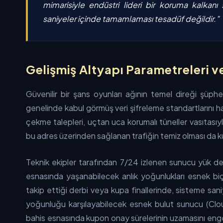
mimarisiyle endüstri lideri bir koruma kalkanı 
saniyeler içinde tamamlaması tesadüf değildir."
Gelişmiş Altyapı Parametreleri ve
Güvenilir bir şans oyunları ağının temel direği şüphe
genelinde kabul görmüş veri şifreleme standartlarını har
çekme talepleri, uçtan uca korumalı tüneller vasıtasıyla
bu adres üzerinden sağlanan trafiğin temiz olması da kur
Teknik ekipler tarafından 7/24 izlenen sunucu yük de
esnasında yaşanabilecek anlık yoğunlukları esnek biç
takip ettiği derbi veya kupa finallerinde, sisteme sa
yoğunluğu karşılayabilecek esnek bulut sunucu (Clou
bahis esnasında kupon onay sürelerinin uzamasını engell