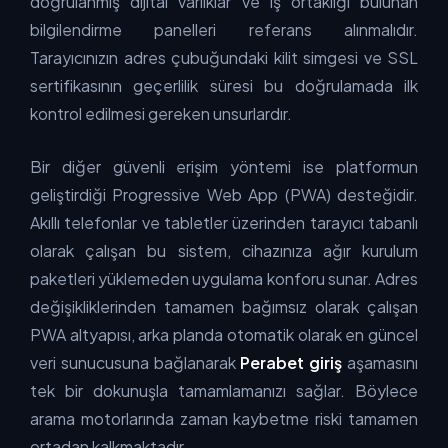
doğrulanmış dijital varlıklar ve iş ortaklığı bulunan
bilgilendirme panelleri referans alınmalıdır.
Tarayıcınızın adres çubuğundaki kilit simgesi ve SSL
sertifikasının geçerlilik süresi bu doğrulamada ilk
kontrol edilmesi gereken unsurlardır.
Bir diğer güvenli erişim yöntemi ise platformun
geliştirdiği Progressive Web App (PWA) desteğidir.
Akıllı telefonlar ve tabletler üzerinden tarayıcı tabanlı
olarak çalışan bu sistem, cihazınıza ağır kurulum
paketleri yüklemeden uygulama konforu sunar. Adres
değişikliklerinden tamamen bağımsız olarak çalışan
PWA altyapısı, arka planda otomatik olarak en güncel
veri sunucusuna bağlanarak
Perabet giriş
aşamasını
tek bir dokunuşla tamamlamanızı sağlar. Böylece
arama motorlarında zaman kaybetme riski tamamen
ortadan kalkmaktadır.