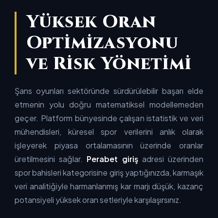
Yüksek Oran
Optimizasyonu
ve Risk Yönetimi
Şans oyunları sektöründe sürdürülebilir başarı elde
etmenin yolu doğru matematiksel modellemeden
geçer. Platform bünyesinde çalışan istatistik ve veri
mühendisleri, küresel spor verilerini anlık olarak
işleyerek piyasa ortalamasının üzerinde oranlar
üretilmesini sağlar.
Perabet giriş
adresi üzerinden
spor bahisleri kategorisine giriş yaptığınızda, karmaşık
veri analitiğiyle harmanlanmış kar marjı düşük, kazanç
potansiyeli yüksek oran setleriyle karşılaşırsınız.