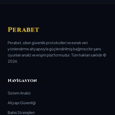
Perabet
Perabet, siber güvenlik protokolleri ve esnek veri
yönlendirme altyapısıyla güçlendirilmiş bağımsız bir şans
oyunları analiz ve erişim platformudur. Tüm hakları saklıdır ©
2026.
Navigasyon
Sistem Analizi
Altyapı Güvenliği
Bahis Stratejileri