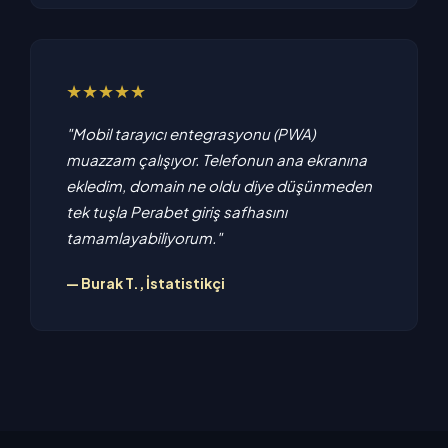
★★★★★
"Mobil tarayıcı entegrasyonu (PWA)
muazzam çalışıyor. Telefonun ana ekranına
ekledim, domain ne oldu diye düşünmeden
tek tuşla Perabet giriş safhasını
tamamlayabiliyorum."
— Burak T., İstatistikçi