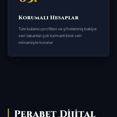
Korumalı Hesaplar
Tüm kullanıcı profilleri ve şifrelenmiş bakiye
veri tabanları çok katmanlı blok veri
mimarisiyle korunur.
Perabet Dijital