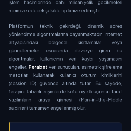
işlem hacimlerinde dahi milisaniyelik gecikmeleri
minimize edecek şekilde optimize edilmiştir.
Platformun teknik çekirdeği, dinamik adres
yönlendirme algoritmalarına dayanmaktadır. İnternet
altyapısındaki bölgesel kısıtlamalar veya
güncellemeler esnasında devreye giren bu
algoritmalar, kullanıcının veri kaybı yaşamasını
engeller.
Perabet
veri sunucuları, asimetrik şifreleme
metotları kullanarak kullanıcı oturum kimliklerini
(session ID) güvence altında tutar. Bu sayede,
tarayıcı tabanlı erişimlerde kötü niyetli üçüncü taraf
yazılımların araya girmesi (Man-in-the-Middle
saldırıları) tamamen engellenmiş olur.