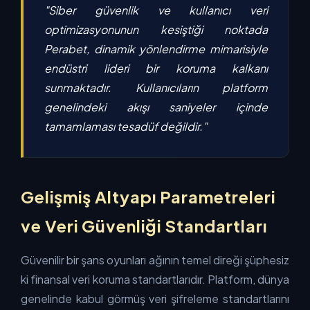
"Siber güvenlik ve kullanıcı veri
optimizasyonunun kesiştiği noktada
Perabet, dinamik yönlendirme mimarisiyle
endüstri lideri bir koruma kalkanı
sunmaktadır. Kullanıcıların platform
genelindeki akışı saniyeler içinde
tamamlaması tesadüf değildir."
Gelişmiş Altyapı Parametreleri
ve Veri Güvenliği Standartları
Güvenilir bir şans oyunları ağının temel direği şüphesiz
ki finansal veri koruma standartlarıdır. Platform, dünya
genelinde kabul görmüş veri şifreleme standartlarını