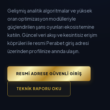
Gelişmiş analitik algoritmalar ve yüksek
oran optimizasyon modülleriyle
güçlendirilen şans oyunları ekosistemine
katılın. Güncel veri akışı ve kesintisiz erişim
köprüleri ile resmi Perabet giriş adresi
üzerinden profilinize anında ulaşın.
RESMI ADRESE GÜVENLI GIRIŞ
TEKNIK RAPORU OKU