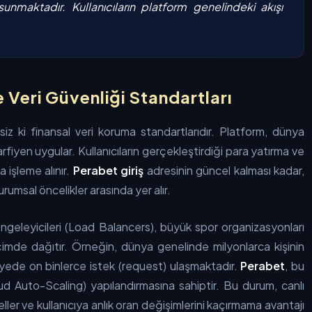
sunmaktadır. Kullanıcıların platform genelindeki akışı
 Veri Güvenliği Standartları
siz ki finansal veri koruma standartlarıdır. Platform, dünya
fiyen uygular. Kullanıcıların gerçekleştirdiği para yatırma ve
 işleme alınır.
Perabet giriş
adresinin güncel kalması kadar,
umsal öncelikler arasında yer alır.
ngeleyicileri (Load Balancers), büyük spor organizasyonları
imde dağıtır. Örneğin, dünya genelinde milyonlarca kişinin
niyede on binlerce istek (request) ulaşmaktadır.
Perabet
, bu
d Auto-Scaling) yapılandırmasına sahiptir. Bu durum, canlı
er ve kullanıcıya anlık oran değişimlerini kaçırmama avantajı