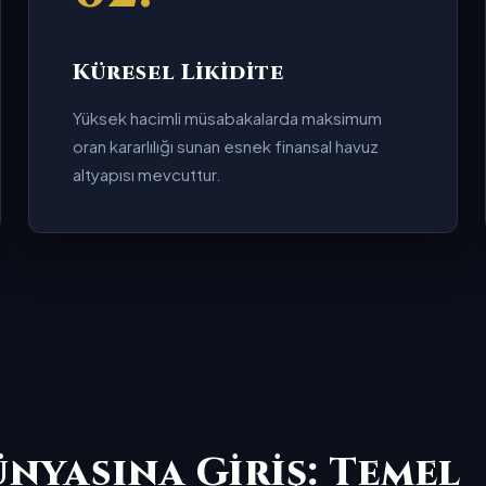
Küresel Likidite
Yüksek hacimli müsabakalarda maksimum
oran kararlılığı sunan esnek finansal havuz
altyapısı mevcuttur.
ünyasına Giriş: Temel