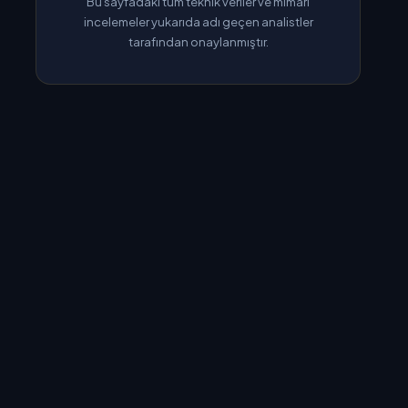
Bu sayfadaki tüm teknik veriler ve mimari
incelemeler yukarıda adı geçen analistler
tarafından onaylanmıştır.