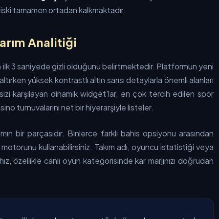
iski tamamen ortadan kalkmaktadır.
arım Analitiği
ın ilk 3 saniyede gizli olduğunu belirtmektedir. Platformun yeni
tırken yüksek kontrastlı altın sarısı detaylarla önemli alanları
izi karşılayan dinamik widget'lar, en çok tercih edilen spor
sino turnuvalarını net bir hiyerarşiyle listeler.
mın bir parçasıdır. Binlerce farklı bahis opsiyonu arasından
motorunu kullanabilirsiniz. Takım adı, oyuncu istatistiği veya
hız, özellikle canlı oyun kategorisinde kar marjınızı doğrudan