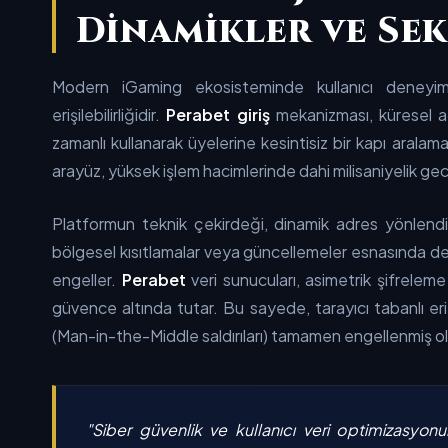
Dinamikler ve Se
Modern iGaming ekosisteminde kullanıcı deneyim
erişilebilirliğidir.
Perabet giriş
mekanizması, küresel ağ
zamanlı kullanarak üyelerine kesintisiz bir kapı aralamak
arayüz, yüksek işlem hacimlerinde dahi milisaniyelik ge
Platformun teknik çekirdeği, dinamik adres yönlendi
bölgesel kısıtlamalar veya güncellemeler esnasında devr
engeller.
Perabet
veri sunucuları, asimetrik şifreleme 
güvence altında tutar. Bu sayede, tarayıcı tabanlı eri
(Man-in-the-Middle saldırıları) tamamen engellenmiş ol
"Siber güvenlik ve kullanıcı veri optimizasyo