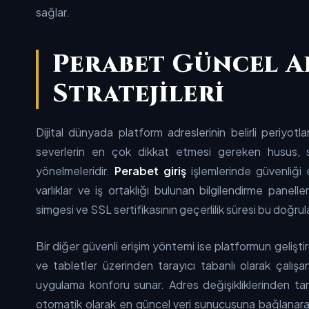
sağlar.
Perabet Güncel A
Stratejileri
Dijital dünyada platform adreslerinin belirli periyot
severlerin en çok dikkat etmesi gereken husus, s
yönelmeleridir.
Perabet giriş
işlemlerinde güvenliği 
varlıklar ve iş ortaklığı bulunan bilgilendirme panelle
simgesi ve SSL sertifikasının geçerlilik süresi bu doğru
Bir diğer güvenli erişim yöntemi ise platformun gelişti
ve tabletler üzerinden tarayıcı tabanlı olarak çalış
uygulama konforu sunar. Adres değişikliklerinden t
otomatik olarak en güncel veri sunucusuna bağlanar