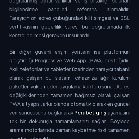
doğrulanmış dijital varlıklar ve iş ortaklığı bulunan
bilgilendirme panelleri referans alınmalıdır.
Tarayıcınızın adres çubuğundaki kilit simgesi ve SSL
sertifikasının geçerlilik süresi bu doğrulamada ilk
kontrol edilmesi gereken unsurlardır.
Bir diğer güvenli erişim yöntemi ise platformun
geliştirdiği Progressive Web App (PWA) desteğidir.
Akıllı telefonlar ve tabletler üzerinden tarayıcı tabanlı
olarak çalışan bu sistem, cihazınıza ağır kurulum
paketleri yüklemeden uygulama konforu sunar. Adres
değişikliklerinden tamamen bağımsız olarak çalışan
PWA altyapısı, arka planda otomatik olarak en güncel
veri sunucusuna bağlanarak
Perabet giriş
aşamasını
tek bir dokunuşla tamamlamanızı sağlar. Böylece
arama motorlarında zaman kaybetme riski tamamen
ortadan kalkmaktadır.