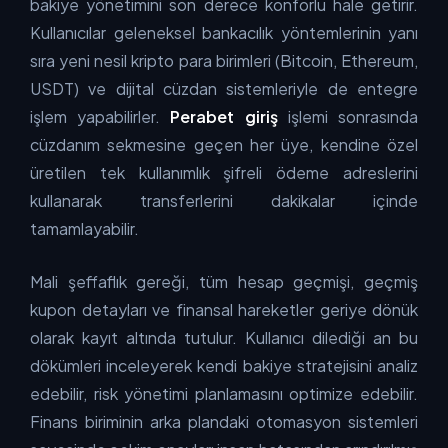
bakiye yönetimini son derece konforlu hale getirir.
Kullanıcılar geleneksel bankacılık yöntemlerinin yanı
sıra yeni nesil kripto para birimleri (Bitcoin, Ethereum,
USDT) ve dijital cüzdan sistemleriyle de entegre
işlem yapabilirler.
Perabet giriş
işlemi sonrasında
cüzdanım sekmesine geçen her üye, kendine özel
üretilen tek kullanımlık şifreli ödeme adreslerini
kullanarak transferlerini dakikalar içinde
tamamlayabilir.
Mali şeffaflık gereği, tüm hesap geçmişi, geçmiş
kupon detayları ve finansal hareketler geriye dönük
olarak kayıt altında tutulur. Kullanıcı dilediği an bu
dökümleri inceleyerek kendi bakiye stratejisini analiz
edebilir, risk yönetimi planlamasını optimize edebilir.
Finans biriminin arka plandaki otomasyon sistemleri