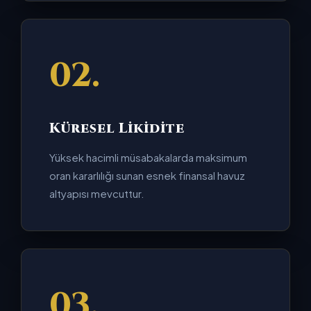
02.
Küresel Likidite
Yüksek hacimli müsabakalarda maksimum
oran kararlılığı sunan esnek finansal havuz
altyapısı mevcuttur.
03.