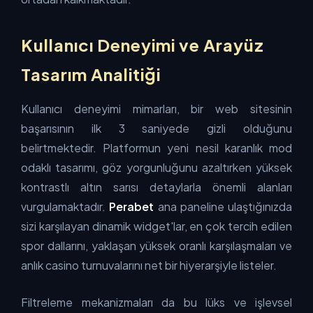
Kullanıcı Deneyimi ve Arayüz
Tasarım Analitiği
Kullanıcı deneyimi mimarları, bir web sitesinin
başarısının ilk 3 saniyede gizli olduğunu
belirtmektedir. Platformun yeni nesil karanlık mod
odaklı tasarımı, göz yorgunluğunu azaltırken yüksek
kontrastlı altın sarısı detaylarla önemli alanları
vurgulamaktadır.
Perabet
ana paneline ulaştığınızda
sizi karşılayan dinamik widget'lar, en çok tercih edilen
spor dallarını, yaklaşan yüksek oranlı karşılaşmaları ve
anlık casino turnuvalarını net bir hiyerarşiyle listeler.
Filtreleme mekanizmaları da bu lüks ve işlevsel