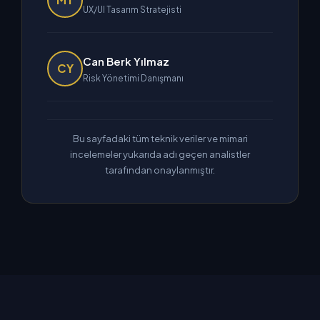
UX/UI Tasarım Stratejisti
Can Berk Yılmaz
CY
Risk Yönetimi Danışmanı
Bu sayfadaki tüm teknik veriler ve mimari
incelemeler yukarıda adı geçen analistler
tarafından onaylanmıştır.