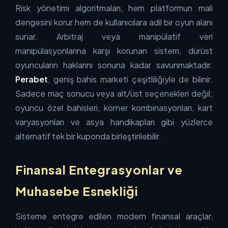
Risk yönetimi algoritmaları, hem platformun mali
dengesini korur hem de kullanıcılara adil bir oyun alanı
sunar. Arbitraj veya manipülatif veri
manipülasyonlarına karşı korunan sistem, dürüst
oyuncuların haklarını sonuna kadar savunmaktadır.
Perabet
, geniş bahis marketi çeşitliliğiyle de bilinir.
Sadece maç sonucu veya alt/üst seçenekleri değil;
oyuncu özel bahisleri, korner kombinasyonları, kart
varyasyonları ve asya handikapları gibi yüzlerce
alternatif tek bir kuponda birleştirilebilir.
Finansal Entegrasyonlar ve
Muhasebe Esnekliği
Sisteme entegre edilen modern finansal araçlar,