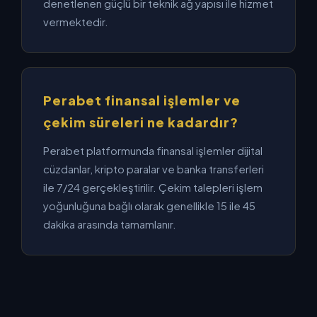
denetlenen güçlü bir teknik ağ yapısı ile hizmet
vermektedir.
Perabet finansal işlemler ve
çekim süreleri ne kadardır?
Perabet platformunda finansal işlemler dijital
cüzdanlar, kripto paralar ve banka transferleri
ile 7/24 gerçekleştirilir. Çekim talepleri işlem
yoğunluğuna bağlı olarak genellikle 15 ile 45
dakika arasında tamamlanır.