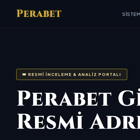
Perabet
SISTEM
👑 RESMI İNCELEME & ANALIZ PORTALI
Perabet G
Resmi Adr