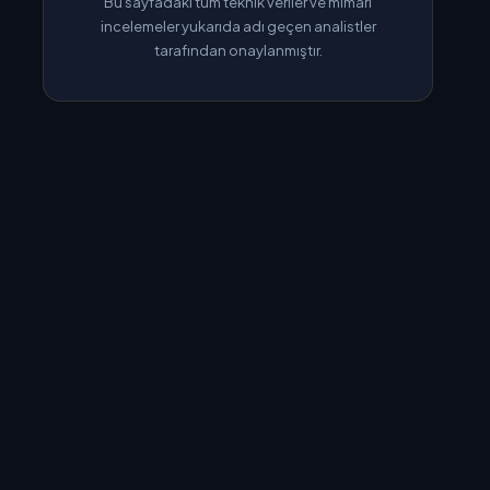
Bu sayfadaki tüm teknik veriler ve mimari
incelemeler yukarıda adı geçen analistler
tarafından onaylanmıştır.