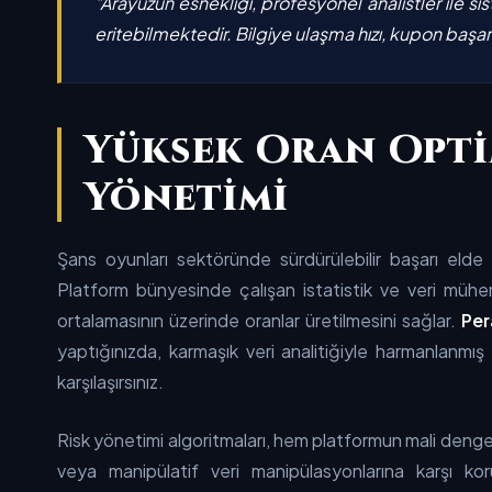
"Arayüzün esnekliği, profesyonel analistler ile s
eritebilmektedir. Bilgiye ulaşma hızı, kupon başarı
Yüksek Oran Opti
Yönetimi
Şans oyunları sektöründe sürdürülebilir başarı e
Platform bünyesinde çalışan istatistik ve veri mühendi
ortalamasının üzerinde oranlar üretilmesini sağlar.
Per
yaptığınızda, karmaşık veri analitiğiyle harmanlanmış
karşılaşırsınız.
Risk yönetimi algoritmaları, hem platformun mali dengesin
veya manipülatif veri manipülasyonlarına karşı ko