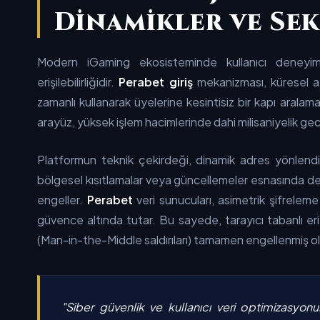
Dinamikler ve Se
Modern iGaming ekosisteminde kullanıcı deneyim
erişilebilirliğidir.
Perabet giriş
mekanizması, küresel ağ
zamanlı kullanarak üyelerine kesintisiz bir kapı aralamak
arayüz, yüksek işlem hacimlerinde dahi milisaniyelik ge
Platformun teknik çekirdeği, dinamik adres yönlendi
bölgesel kısıtlamalar veya güncellemeler esnasında devr
engeller.
Perabet
veri sunucuları, asimetrik şifreleme 
güvence altında tutar. Bu sayede, tarayıcı tabanlı eri
(Man-in-the-Middle saldırıları) tamamen engellenmiş ol
"Siber güvenlik ve kullanıcı veri optimizasyo