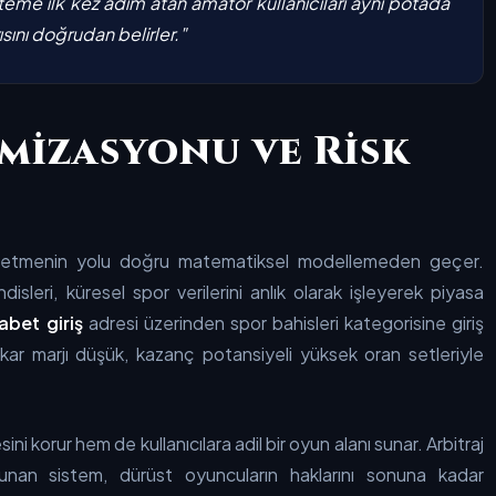
isteme ilk kez adım atan amatör kullanıcıları aynı potada
sını doğrudan belirler."
mizasyonu ve Risk
lde etmenin yolu doğru matematiksel modellemeden geçer.
sleri, küresel spor verilerini anlık olarak işleyerek piyasa
abet giriş
adresi üzerinden spor bahisleri kategorisine giriş
 kar marjı düşük, kazanç potansiyeli yüksek oran setleriyle
i korur hem de kullanıcılara adil bir oyun alanı sunar. Arbitraj
runan sistem, dürüst oyuncuların haklarını sonuna kadar