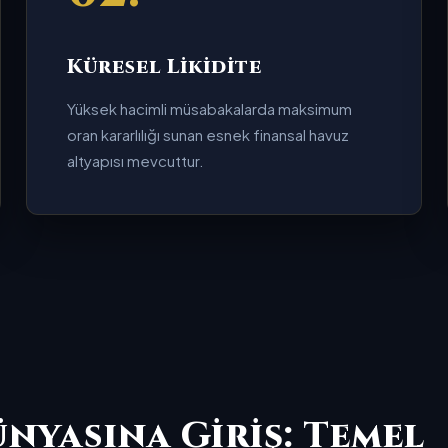
Küresel Likidite
Yüksek hacimli müsabakalarda maksimum
oran kararlılığı sunan esnek finansal havuz
altyapısı mevcuttur.
ünyasına Giriş: Temel