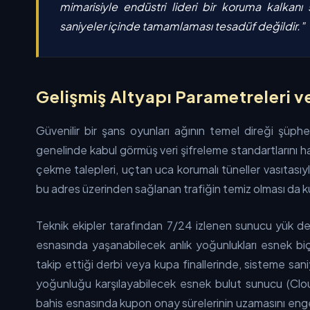
mimarisiyle endüstri lideri bir koruma kalkanı 
saniyeler içinde tamamlaması tesadüf değildir."
Gelişmiş Altyapı Parametreleri ve
Güvenilir bir şans oyunları ağının temel direği şüphe
genelinde kabul görmüş veri şifreleme standartlarını har
çekme talepleri, uçtan uca korumalı tüneller vasıtasıyla
bu adres üzerinden sağlanan trafiğin temiz olması da kur
Teknik ekipler tarafından 7/24 izlenen sunucu yük de
esnasında yaşanabilecek anlık yoğunlukları esnek biç
takip ettiği derbi veya kupa finallerinde, sisteme sa
yoğunluğu karşılayabilecek esnek bulut sunucu (Clou
bahis esnasında kupon onay sürelerinin uzamasını engell