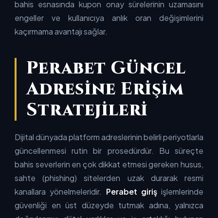
bahis esnasında kupon onay sürelerinin uzamasını
engeller ve kullanıcıya anlık oran değişimlerini
kaçırmama avantajı sağlar.
Perabet Güncel
Adresine Erişim
Stratejileri
Dijital dünyada platform adreslerinin belirli periyotlarla
güncellenmesi rutin bir prosedürdür. Bu süreçte
bahis severlerin en çok dikkat etmesi gereken husus,
sahte (phishing) sitelerden uzak durarak resmi
kanallara yönelmeleridir.
Perabet giriş
işlemlerinde
güvenliği en üst düzeyde tutmak adına, yalnızca