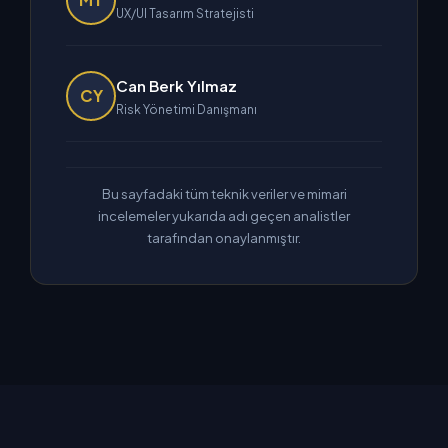
UX/UI Tasarım Stratejisti
Can Berk Yılmaz
CY
Risk Yönetimi Danışmanı
Bu sayfadaki tüm teknik veriler ve mimari
incelemeler yukarıda adı geçen analistler
tarafından onaylanmıştır.