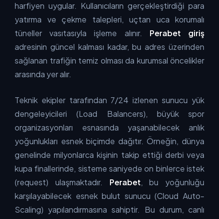
harfiyen uygular. Kullanıcıların gerçekleştirdiği para
yatırma ve çekme talepleri, uçtan uca korumalı
tüneller vasıtasıyla işleme alınır.
Perabet giriş
adresinin güncel kalması kadar, bu adres üzerinden
sağlanan trafiğin temiz olması da kurumsal öncelikler
arasında yer alır.
Teknik ekipler tarafından 7/24 izlenen sunucu yük
dengeleyicileri (Load Balancers), büyük spor
organizasyonları esnasında yaşanabilecek anlık
yoğunlukları esnek biçimde dağıtır. Örneğin, dünya
genelinde milyonlarca kişinin takip ettiği derbi veya
kupa finallerinde, sisteme saniyede on binlerce istek
(request) ulaşmaktadır.
Perabet
, bu yoğunluğu
karşılayabilecek esnek bulut sunucu (Cloud Auto-
Scaling) yapılandırmasına sahiptir. Bu durum, canlı