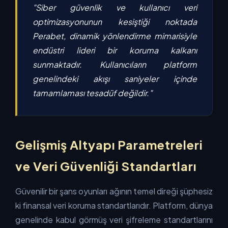
"Siber güvenlik ve kullanıcı veri
optimizasyonunun kesiştiği noktada
Perabet, dinamik yönlendirme mimarisiyle
endüstri lideri bir koruma kalkanı
sunmaktadır. Kullanıcıların platform
genelindeki akışı saniyeler içinde
tamamlaması tesadüf değildir."
Gelişmiş Altyapı Parametreleri
ve Veri Güvenliği Standartları
Güvenilir bir şans oyunları ağının temel direği şüphesiz
ki finansal veri koruma standartlarıdır. Platform, dünya
genelinde kabul görmüş veri şifreleme standartlarını