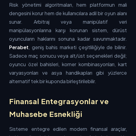
Risk yönetimi algoritmaları, hem platformun mali
dengesini korur hem de kullanıcılara adil bir oyun alanı
sunar. Arbitraj veya manipülatif veri
manipülasyonlarına karşı korunan sistem, dürüst
oyuncuların haklarını sonuna kadar savunmaktadır.
Perabet
, geniş bahis marketi çeşitliliğiyle de bilinir.
Sadece maç sonucu veya alt/üst seçenekleri değil;
oyuncu özel bahisleri, korner kombinasyonları, kart
varyasyonları ve asya handikapları gibi yüzlerce
alternatif tek bir kuponda birleştirilebilir.
Finansal Entegrasyonlar ve
Muhasebe Esnekliği
Sisteme entegre edilen modern finansal araçlar,