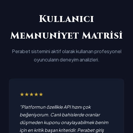
Kullanıcı
Memnuniyet Matrisi
Perabet sistemini aktif olarak kullanan profesyonel
oyuncuların deneyim analizleri.
★★★★★
"Platformun özellikle API hızını çok
beğeniyorum. Canlı bahislerde oranlar
düşmeden kuponu onaylayabilmek benim
için en kritik başarı kriteridir. Perabet giriş