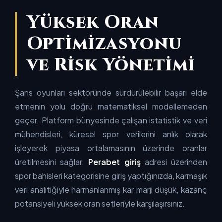
Yüksek Oran
Optimizasyonu
ve Risk Yönetimi
Şans oyunları sektöründe sürdürülebilir başarı elde
etmenin yolu doğru matematiksel modellemeden
geçer. Platform bünyesinde çalışan istatistik ve veri
mühendisleri, küresel spor verilerini anlık olarak
işleyerek piyasa ortalamasının üzerinde oranlar
üretilmesini sağlar.
Perabet giriş
adresi üzerinden
spor bahisleri kategorisine giriş yaptığınızda, karmaşık
veri analitiğiyle harmanlanmış kar marjı düşük, kazanç
potansiyeli yüksek oran setleriyle karşılaşırsınız.