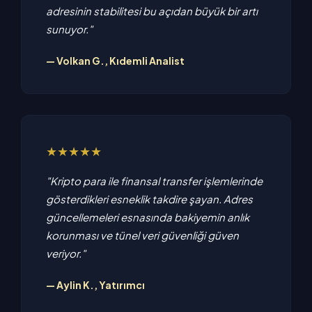
adresinin stabilitesi bu açıdan büyük bir artı
sunuyor."
— Volkan G., Kıdemli Analist
★★★★★
"Kripto para ile finansal transfer işlemlerinde
gösterdikleri esneklik takdire şayan. Adres
güncellemeleri esnasında bakiyemin anlık
korunması ve tünel veri güvenliği güven
veriyor."
— Aylin K., Yatırımcı