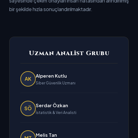
sayesinde çekim onayları insan hatasından arındırılmış
bir şekilde hızla sonuçlandırılmaktadır.
Uzman Analist Grubu
Alperen Kutlu
AK
Siber Güvenlik Uzmanı
Serdar Özkan
SÖ
İstatistik & Veri Analisti
Melis Tan
MT