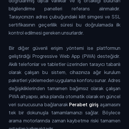
doğrulanmış dijital varlıklar ve iş ortaklığı bulunan
bilgilendirme panelleri referans alınmalıdır.
Tarayıcınızın adres çubuğundaki kilit simgesi ve SSL
sertifikasının geçerlilik süresi bu doğrulamada ilk
kontrol edilmesi gereken unsurlardır.
Bir diğer güvenli erişim yöntemi ise platformun
geliştirdiği Progressive Web App (PWA) desteğidir.
Akıllı telefonlar ve tabletler üzerinden tarayıcı tabanlı
olarak çalışan bu sistem, cihazınıza ağır kurulum
paketleri yüklemeden uygulama konforu sunar. Adres
değişikliklerinden tamamen bağımsız olarak çalışan
PWA altyapısı, arka planda otomatik olarak en güncel
veri sunucusuna bağlanarak
Perabet giriş
aşamasını
tek bir dokunuşla tamamlamanızı sağlar. Böylece
arama motorlarında zaman kaybetme riski tamamen
ortadan kalkmaktadır.