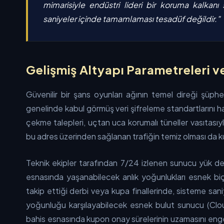
mimarisiyle endüstri lideri bir koruma kalkanı 
saniyeler içinde tamamlaması tesadüf değildir."
Gelişmiş Altyapı Parametreleri ve
Güvenilir bir şans oyunları ağının temel direği şüphe
genelinde kabul görmüş veri şifreleme standartlarını har
çekme talepleri, uçtan uca korumalı tüneller vasıtasıyla
bu adres üzerinden sağlanan trafiğin temiz olması da kur
Teknik ekipler tarafından 7/24 izlenen sunucu yük de
esnasında yaşanabilecek anlık yoğunlukları esnek biç
takip ettiği derbi veya kupa finallerinde, sisteme sa
yoğunluğu karşılayabilecek esnek bulut sunucu (Clou
bahis esnasında kupon onay sürelerinin uzamasını engell