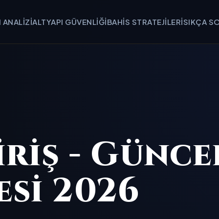
 ANALIZI
ALTYAPI GÜVENLIĞI
BAHIS STRATEJILERI
SIKÇA S
iriş - Günce
esi 2026