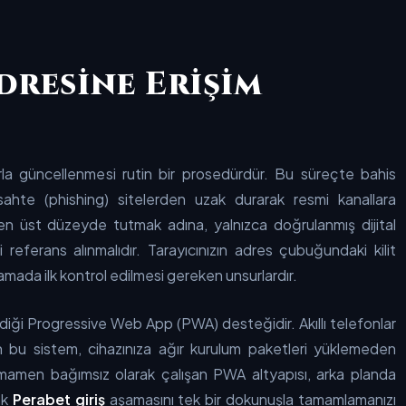
dresine Erişim
larla güncellenmesi rutin bir prosedürdür. Bu süreçte bahis
ahte (phishing) sitelerden uzak durarak resmi kanallara
en üst düzeyde tutmak adına, yalnızca doğrulanmış dijital
ri referans alınmalıdır. Tarayıcınızın adres çubuğundaki kilit
lamada ilk kontrol edilmesi gereken unsurlardır.
rdiği Progressive Web App (PWA) desteğidir. Akıllı telefonlar
an bu sistem, cihazınıza ağır kurulum paketleri yüklemeden
amamen bağımsız olarak çalışan PWA altyapısı, arka planda
ak
Perabet giriş
aşamasını tek bir dokunuşla tamamlamanızı