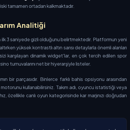
iski tamamen ortadan kalkmaktadır.
arım Analitiği
ın ilk 3 saniyede gizli olduğunu belirtmektedir. Platformun yeni
tırken yüksek kontrastlı altın sarısı detaylarla önemli alanları
izi karşılayan dinamik widget'lar, en çok tercih edilen spor
sino turnuvalarını net bir hiyerarşiyle listeler.
mın bir parçasıdır. Binlerce farklı bahis opsiyonu arasından
motorunu kullanabilirsiniz. Takım adı, oyuncu istatistiği veya
hız, özellikle canlı oyun kategorisinde kar marjınızı doğrudan