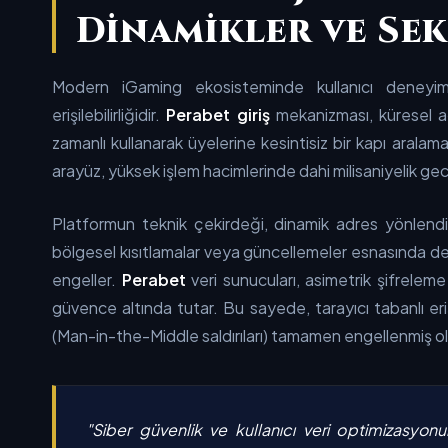
Dinamikler ve Se
Modern iGaming ekosisteminde kullanıcı deneyim
erişilebilirliğidir.
Perabet giriş
mekanizması, küresel ağ
zamanlı kullanarak üyelerine kesintisiz bir kapı aralamak
arayüz, yüksek işlem hacimlerinde dahi milisaniyelik ge
Platformun teknik çekirdeği, dinamik adres yönlendi
bölgesel kısıtlamalar veya güncellemeler esnasında devr
engeller.
Perabet
veri sunucuları, asimetrik şifreleme 
güvence altında tutar. Bu sayede, tarayıcı tabanlı eri
(Man-in-the-Middle saldırıları) tamamen engellenmiş ol
"Siber güvenlik ve kullanıcı veri optimizasyo