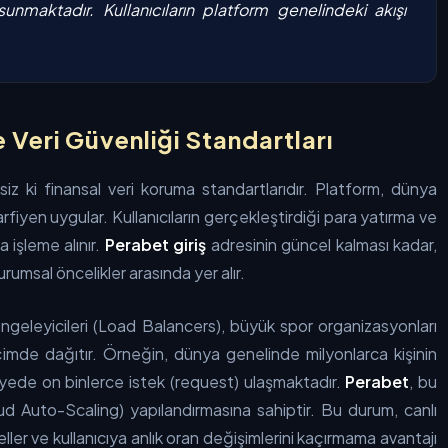
sunmaktadır. Kullanıcıların platform genelindeki akışı
 Veri Güvenliği Standartları
siz ki finansal veri koruma standartlarıdır. Platform, dünya
fiyen uygular. Kullanıcıların gerçekleştirdiği para yatırma ve
 işleme alınır.
Perabet giriş
adresinin güncel kalması kadar,
umsal öncelikler arasında yer alır.
ngeleyicileri (Load Balancers), büyük spor organizasyonları
imde dağıtır. Örneğin, dünya genelinde milyonlarca kişinin
niyede on binlerce istek (request) ulaşmaktadır.
Perabet
, bu
d Auto-Scaling) yapılandırmasına sahiptir. Bu durum, canlı
er ve kullanıcıya anlık oran değişimlerini kaçırmama avantajı