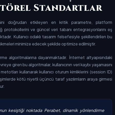
ktörel Standartlar
ini doğrudan etkileyen en kritik parametre, platform
 protokollerini ve güncel veri tabanı entegrasyonlarını eş
tadır. Kullanıcı odaklı tasarım felsefesiyle şekillendirilen bu
cikmeleri minimize edecek şekilde optimize edilmiştir.
rme algoritmalarına dayanmaktadır. İnternet altyapısındaki
eye giren bu algoritmalar, kullanıcının veri kaybı yaşamasını
metotları kullanarak kullanıcı oturum kimliklerini (session ID)
şimlerde kötü niyetli üçüncü taraf yazılımların araya girmesi
ur.
nunun kesiştiği noktada Perabet, dinamik yönlendirme