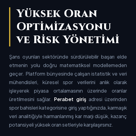
Yüksek Oran
Optimizasyonu
ve Risk Yönetimi
Şans oyunları sektöründe sürdürülebilir başarı elde
etmenin yolu doğru matematiksel modellemeden
geçer. Platform bünyesinde çalışan istatistik ve veri
mühendisleri, küresel spor verilerini anlık olarak
işleyerek piyasa ortalamasının üzerinde oranlar
üretilmesini sağlar.
Perabet giriş
adresi üzerinden
spor bahisleri kategorisine giriş yaptığınızda, karmaşık
veri analitiğiyle harmanlanmış kar marjı düşük, kazanç
potansiyeli yüksek oran setleriyle karşılaşırsınız.