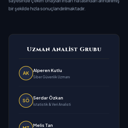
sayesinde çekim onayları insan hatasından arındırılmış
bir şekilde hızla sonuçlandırılmaktadır.
Uzman Analist Grubu
Alperen Kutlu
AK
Siber Güvenlik Uzmanı
Serdar Özkan
SÖ
İstatistik & Veri Analisti
Melis Tan
MT