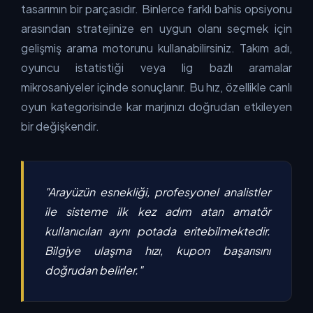
tasarımın bir parçasıdır. Binlerce farklı bahis opsiyonu
arasından stratejinize en uygun olanı seçmek için
gelişmiş arama motorunu kullanabilirsiniz. Takım adı,
oyuncu istatistiği veya lig bazlı aramalar
mikrosaniyeler içinde sonuçlanır. Bu hız, özellikle canlı
oyun kategorisinde kar marjınızı doğrudan etkileyen
bir değişkendir.
"Arayüzün esnekliği, profesyonel analistler
ile sisteme ilk kez adım atan amatör
kullanıcıları aynı potada eritebilmektedir.
Bilgiye ulaşma hızı, kupon başarısını
doğrudan belirler."