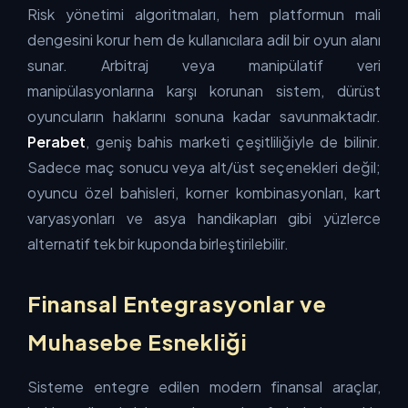
Risk yönetimi algoritmaları, hem platformun mali
dengesini korur hem de kullanıcılara adil bir oyun alanı
sunar. Arbitraj veya manipülatif veri
manipülasyonlarına karşı korunan sistem, dürüst
oyuncuların haklarını sonuna kadar savunmaktadır.
Perabet
, geniş bahis marketi çeşitliliğiyle de bilinir.
Sadece maç sonucu veya alt/üst seçenekleri değil;
oyuncu özel bahisleri, korner kombinasyonları, kart
varyasyonları ve asya handikapları gibi yüzlerce
alternatif tek bir kuponda birleştirilebilir.
Finansal Entegrasyonlar ve
Muhasebe Esnekliği
Sisteme entegre edilen modern finansal araçlar,