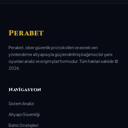
Perabet
Perabet, siber güvenlik protokolleri ve esnek veri
yönlendirme altyapısıyla güçlendirilmiş bağımsız bir şans
oyunları analiz ve erişim platformudur. Tüm hakları saklıdır ©
2026.
Navigasyon
Sistem Analizi
Altyapı Güvenliği
Bahis Stratejileri