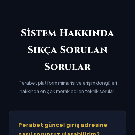
Sistem Hakkında
Sıkça Sorulan
Sorular
Perabet platform mimarisi ve erişim döngüleri
hakkında en çok merak edilen teknik sorular.
Perabet güncel giriş adresine
nasıl sorunsuz ulaşabilirim?