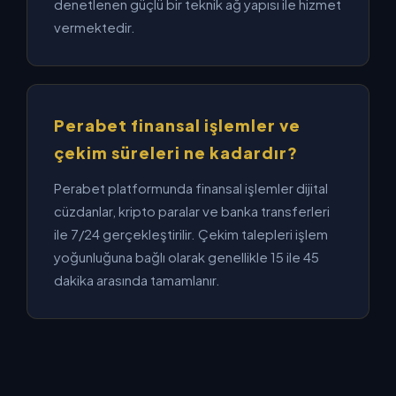
denetlenen güçlü bir teknik ağ yapısı ile hizmet
vermektedir.
Perabet finansal işlemler ve
çekim süreleri ne kadardır?
Perabet platformunda finansal işlemler dijital
cüzdanlar, kripto paralar ve banka transferleri
ile 7/24 gerçekleştirilir. Çekim talepleri işlem
yoğunluğuna bağlı olarak genellikle 15 ile 45
dakika arasında tamamlanır.