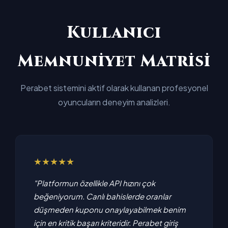
Kullanıcı
Memnuniyet Matrisi
Perabet sistemini aktif olarak kullanan profesyonel
oyuncuların deneyim analizleri.
★★★★★
"Platformun özellikle API hızını çok
beğeniyorum. Canlı bahislerde oranlar
düşmeden kuponu onaylayabilmek benim
için en kritik başarı kriteridir. Perabet giriş