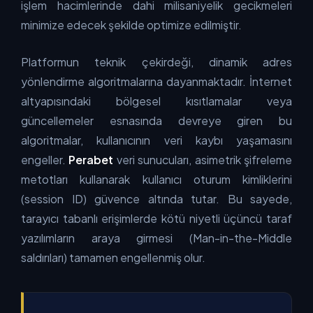
işlem hacimlerinde dahi milisaniyelik gecikmeleri
minimize edecek şekilde optimize edilmiştir.
Platformun teknik çekirdeği, dinamik adres
yönlendirme algoritmalarına dayanmaktadır. İnternet
altyapısındaki bölgesel kısıtlamalar veya
güncellemeler esnasında devreye giren bu
algoritmalar, kullanıcının veri kaybı yaşamasını
engeller.
Perabet
veri sunucuları, asimetrik şifreleme
metotları kullanarak kullanıcı oturum kimliklerini
(session ID) güvence altında tutar. Bu sayede,
tarayıcı tabanlı erişimlerde kötü niyetli üçüncü taraf
yazılımların araya girmesi (Man-in-the-Middle
saldırıları) tamamen engellenmiş olur.