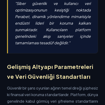
"Siber güvenlik ve kullanıcı veri
optimizasyonunun kesiştiği noktada
Perabet, dinamik yönlendirme mimarisiyle
endüstri lideri bir koruma kalkanı
sunmaktadır. Kullanıcıların platform
genelindeki akışı saniyeler içinde
tamamlaması tesadüf değildir."
Gelişmiş Altyapı Parametreleri
ve Veri Güvenliği Standartları
Güvenilir bir şans oyunları ağının temel direği şüphesiz
ki finansal veri koruma standartlarıdır. Platform, dünya
genelinde kabul görmüş veri şifreleme standartlarını