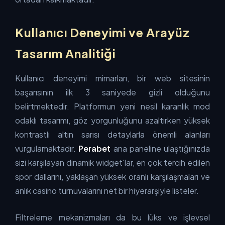
Kullanıcı Deneyimi ve Arayüz
Tasarım Analitiği
Kullanıcı deneyimi mimarları, bir web sitesinin
başarısının ilk 3 saniyede gizli olduğunu
belirtmektedir. Platformun yeni nesil karanlık mod
odaklı tasarımı, göz yorgunluğunu azaltırken yüksek
kontrastlı altın sarısı detaylarla önemli alanları
vurgulamaktadır.
Perabet
ana paneline ulaştığınızda
sizi karşılayan dinamik widget'lar, en çok tercih edilen
spor dallarını, yaklaşan yüksek oranlı karşılaşmaları ve
anlık casino turnuvalarını net bir hiyerarşiyle listeler.
Filtreleme mekanizmaları da bu lüks ve işlevsel