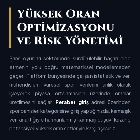
Yüksek Oran
Optimizasyonu
ve Risk Yönetimi
Şans oyunları sektöründe sürdürülebilir başarı elde
etmenin yolu doğru matematiksel modellemeden
geçer. Platform bünyesinde çalışan istatistik ve veri
mühendisleri, küresel spor verilerini anlık olarak
işleyerek piyasa ortalamasının üzerinde oranlar
üretilmesini sağlar.
Perabet giriş
adresi üzerinden
spor bahisleri kategorisine giriş yaptığınızda, karmaşık
veri analitiğiyle harmanlanmış kar marjı düşük, kazanç
potansiyeli yüksek oran setleriyle karşılaşırsınız.