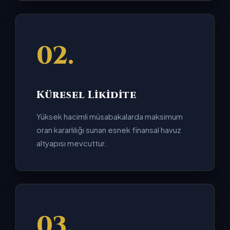
02.
Küresel Likidite
Yüksek hacimli müsabakalarda maksimum
oran kararlılığı sunan esnek finansal havuz
altyapısı mevcuttur.
03.