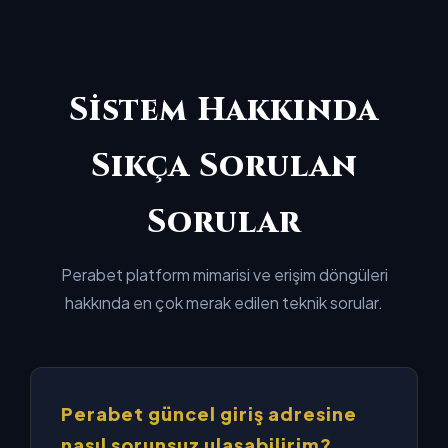
Sistem Hakkında
Sıkça Sorulan
Sorular
Perabet platform mimarisi ve erişim döngüleri
hakkında en çok merak edilen teknik sorular.
Perabet güncel giriş adresine
nasıl sorunsuz ulaşabilirim?