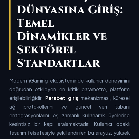
Dünyasına Giriş:
Temel
Dinamikler ve
Sektörel
Standartlar
Modern iGaming ekosisteminde kullanıcı deneyimini
doğrudan etkileyen en kritik parametre, platform
erişilebilirliğidir.
Perabet giriş
mekanizması, küresel
ağ protokollerini ve güncel veri tabanı
entegrasyonlarını eş zamanlı kullanarak üyelerine
kesintisiz bir kapı aralamaktadır. Kullanıcı odaklı
tasarım felsefesiyle şekillendirilen bu arayüz, yüksek