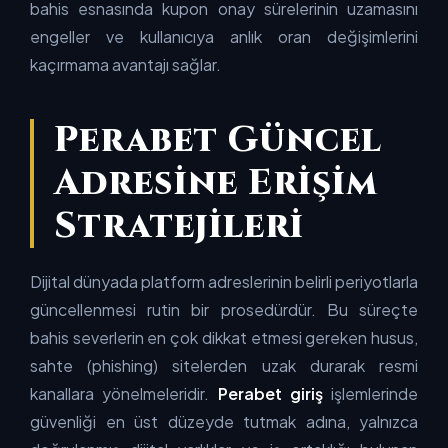
bahis esnasında kupon onay sürelerinin uzamasını
engeller ve kullanıcıya anlık oran değişimlerini
kaçırmama avantajı sağlar.
Perabet Güncel
Adresine Erişim
Stratejileri
Dijital dünyada platform adreslerinin belirli periyotlarla
güncellenmesi rutin bir prosedürdür. Bu süreçte
bahis severlerin en çok dikkat etmesi gereken husus,
sahte (phishing) sitelerden uzak durarak resmi
kanallara yönelmeleridir.
Perabet giriş
işlemlerinde
güvenliği en üst düzeyde tutmak adına, yalnızca