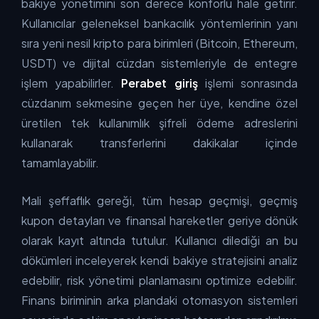
bakiye yönetimini son derece konforlu hale getirir.
Kullanıcılar geleneksel bankacılık yöntemlerinin yanı
sıra yeni nesil kripto para birimleri (Bitcoin, Ethereum,
USDT) ve dijital cüzdan sistemleriyle de entegre
işlem yapabilirler.
Perabet giriş
işlemi sonrasında
cüzdanım sekmesine geçen her üye, kendine özel
üretilen tek kullanımlık şifreli ödeme adreslerini
kullanarak transferlerini dakikalar içinde
tamamlayabilir.
Mali şeffaflık gereği, tüm hesap geçmişi, geçmiş
kupon detayları ve finansal hareketler geriye dönük
olarak kayıt altında tutulur. Kullanıcı dilediği an bu
dökümleri inceleyerek kendi bakiye stratejisini analiz
edebilir, risk yönetimi planlamasını optimize edebilir.
Finans biriminin arka plandaki otomasyon sistemleri