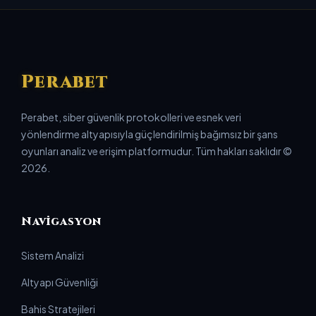
Perabet
Perabet, siber güvenlik protokolleri ve esnek veri
yönlendirme altyapısıyla güçlendirilmiş bağımsız bir şans
oyunları analiz ve erişim platformudur. Tüm hakları saklıdır ©
2026.
Navigasyon
Sistem Analizi
Altyapı Güvenliği
Bahis Stratejileri