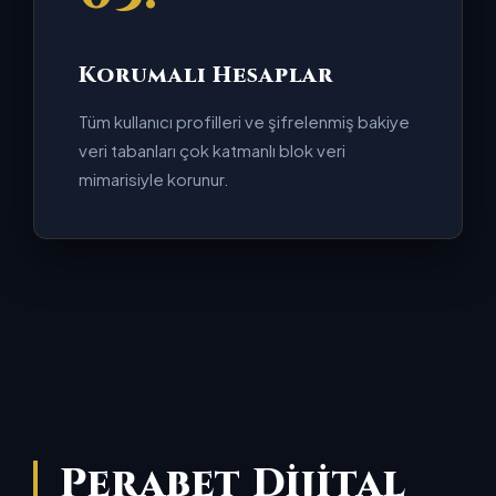
Korumalı Hesaplar
Tüm kullanıcı profilleri ve şifrelenmiş bakiye
veri tabanları çok katmanlı blok veri
mimarisiyle korunur.
Perabet Dijital