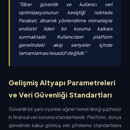
"Siber güvenlik ve kullanıcı veri
optimizasyonunun kesiştiği noktada
Perabet, dinamik yönlendirme mimarisiyle
endüstri lideri bir koruma kalkanı
sunmaktadır. Kullanıcıların platform
genelindeki akışı saniyeler içinde
tamamlaması tesadüf değildir."
Gelişmiş Altyapı Parametreleri
ve Veri Güvenliği Standartları
Güvenilir bir şans oyunları ağının temel direği şüphesiz
ki finansal veri koruma standartlarıdır. Platform, dünya
genelinde kabul görmüş veri şifreleme standartlarını