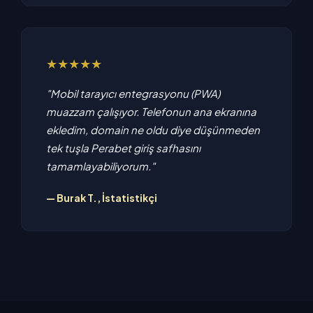
★★★★★
"Mobil tarayıcı entegrasyonu (PWA)
muazzam çalışıyor. Telefonun ana ekranına
ekledim, domain ne oldu diye düşünmeden
tek tuşla Perabet giriş safhasını
tamamlayabiliyorum."
— Burak T., İstatistikçi