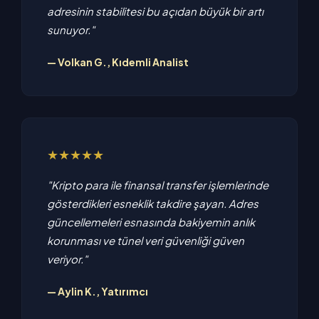
adresinin stabilitesi bu açıdan büyük bir artı
sunuyor."
— Volkan G., Kıdemli Analist
★★★★★
"Kripto para ile finansal transfer işlemlerinde
gösterdikleri esneklik takdire şayan. Adres
güncellemeleri esnasında bakiyemin anlık
korunması ve tünel veri güvenliği güven
veriyor."
— Aylin K., Yatırımcı