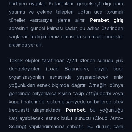
harfiyen uygular. Kullanıcıların gerçekleştirdiği para
yatırma ve çekme talepleri, uçtan uca korumalı
tüneller vasıtasıyla işleme alınır.
Perabet giriş
adresinin güncel kalması kadar, bu adres üzerinden
sağlanan trafiğin temiz olması da kurumsal öncelikler
arasında yer alır.
Teknik ekipler tarafından 7/24 izlenen sunucu yük
dengeleyicileri (Load Balancers), büyük spor
organizasyonları esnasında yaşanabilecek anlık
yoğunlukları esnek biçimde dağıtır. Örneğin, dünya
genelinde milyonlarca kişinin takip ettiği derbi veya
kupa finallerinde, sisteme saniyede on binlerce istek
(request) ulaşmaktadır.
Perabet
, bu yoğunluğu
karşılayabilecek esnek bulut sunucu (Cloud Auto-
Scaling) yapılandırmasına sahiptir. Bu durum, canlı