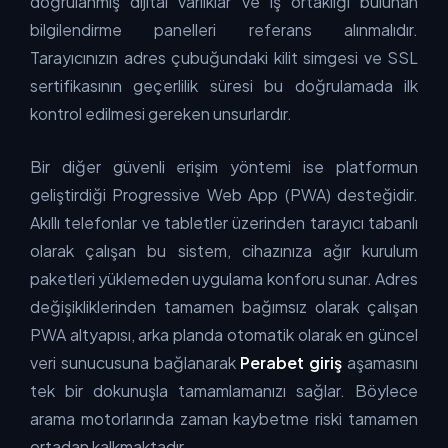
doğrulanmış dijital varlıklar ve iş ortaklığı bulunan
bilgilendirme panelleri referans alınmalıdır.
Tarayıcınızın adres çubuğundaki kilit simgesi ve SSL
sertifikasının geçerlilik süresi bu doğrulamada ilk
kontrol edilmesi gereken unsurlardır.
Bir diğer güvenli erişim yöntemi ise platformun
geliştirdiği Progressive Web App (PWA) desteğidir.
Akıllı telefonlar ve tabletler üzerinden tarayıcı tabanlı
olarak çalışan bu sistem, cihazınıza ağır kurulum
paketleri yüklemeden uygulama konforu sunar. Adres
değişikliklerinden tamamen bağımsız olarak çalışan
PWA altyapısı, arka planda otomatik olarak en güncel
veri sunucusuna bağlanarak
Perabet giriş
aşamasını
tek bir dokunuşla tamamlamanızı sağlar. Böylece
arama motorlarında zaman kaybetme riski tamamen
ortadan kalkmaktadır.