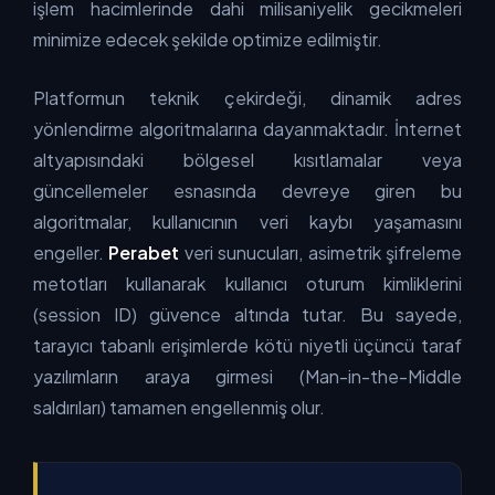
işlem hacimlerinde dahi milisaniyelik gecikmeleri
minimize edecek şekilde optimize edilmiştir.
Platformun teknik çekirdeği, dinamik adres
yönlendirme algoritmalarına dayanmaktadır. İnternet
altyapısındaki bölgesel kısıtlamalar veya
güncellemeler esnasında devreye giren bu
algoritmalar, kullanıcının veri kaybı yaşamasını
engeller.
Perabet
veri sunucuları, asimetrik şifreleme
metotları kullanarak kullanıcı oturum kimliklerini
(session ID) güvence altında tutar. Bu sayede,
tarayıcı tabanlı erişimlerde kötü niyetli üçüncü taraf
yazılımların araya girmesi (Man-in-the-Middle
saldırıları) tamamen engellenmiş olur.