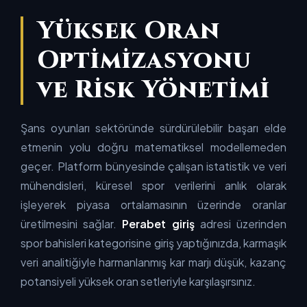
Yüksek Oran
Optimizasyonu
ve Risk Yönetimi
Şans oyunları sektöründe sürdürülebilir başarı elde
etmenin yolu doğru matematiksel modellemeden
geçer. Platform bünyesinde çalışan istatistik ve veri
mühendisleri, küresel spor verilerini anlık olarak
işleyerek piyasa ortalamasının üzerinde oranlar
üretilmesini sağlar.
Perabet giriş
adresi üzerinden
spor bahisleri kategorisine giriş yaptığınızda, karmaşık
veri analitiğiyle harmanlanmış kar marjı düşük, kazanç
potansiyeli yüksek oran setleriyle karşılaşırsınız.