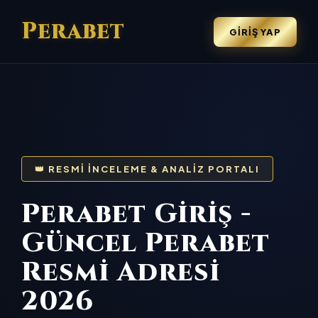
Perabet
GIRIŞ YAP
👑 RESMI İNCELEME & ANALIZ PORTALI
Perabet Giriş -
Güncel Perabet
Resmi Adresi
2026