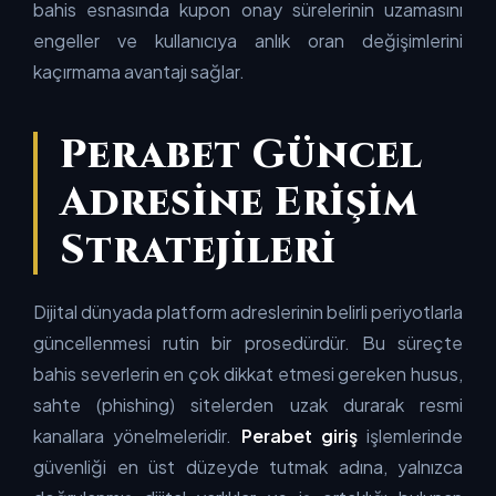
bahis esnasında kupon onay sürelerinin uzamasını
engeller ve kullanıcıya anlık oran değişimlerini
kaçırmama avantajı sağlar.
Perabet Güncel
Adresine Erişim
Stratejileri
Dijital dünyada platform adreslerinin belirli periyotlarla
güncellenmesi rutin bir prosedürdür. Bu süreçte
bahis severlerin en çok dikkat etmesi gereken husus,
sahte (phishing) sitelerden uzak durarak resmi
kanallara yönelmeleridir.
Perabet giriş
işlemlerinde
güvenliği en üst düzeyde tutmak adına, yalnızca