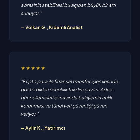
adresinin stabilitesi bu açıdan büyük bir artı
sunuyor."
— Volkan G., Kıdemli Analist
★★★★★
"Kripto para ile finansal transfer işlemlerinde
gösterdikleri esneklik takdire şayan. Adres
güncellemeleri esnasında bakiyemin anlık
korunması ve tünel veri güvenliği güven
veriyor."
— Aylin K., Yatırımcı