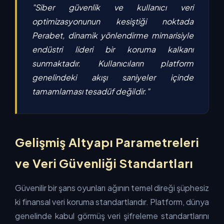
"Siber güvenlik ve kullanıcı veri
optimizasyonunun kesiştiği noktada
Perabet, dinamik yönlendirme mimarisiyle
endüstri lideri bir koruma kalkanı
sunmaktadır. Kullanıcıların platform
genelindeki akışı saniyeler içinde
tamamlaması tesadüf değildir."
Gelişmiş Altyapı Parametreleri
ve Veri Güvenliği Standartları
Güvenilir bir şans oyunları ağının temel direği şüphesiz
ki finansal veri koruma standartlarıdır. Platform, dünya
genelinde kabul görmüş veri şifreleme standartlarını