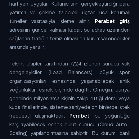
harfiyen uygular. Kullanıcıların gerçekleştirdiği para
yatırma ve çekme talepleri, uçtan uca korumalı
tüneller vasıtasıyla işleme alınır.
Perabet giriş
adresinin güncel kalması kadar, bu adres üzerinden
sağlanan trafiğin temiz olması da kurumsal öncelikler
arasında yer alır.
Teknik ekipler tarafından 7/24 izlenen sunucu yük
dengeleyicileri (Load Balancers), büyük spor
organizasyonları esnasında yaşanabilecek anlık
yoğunlukları esnek biçimde dağıtır. Örneğin, dünya
genelinde milyonlarca kişinin takip ettiği derbi veya
kupa finallerinde, sisteme saniyede on binlerce istek
(request) ulaşmaktadır.
Perabet
, bu yoğunluğu
karşılayabilecek esnek bulut sunucu (Cloud Auto-
Scaling) yapılandırmasına sahiptir. Bu durum, canlı