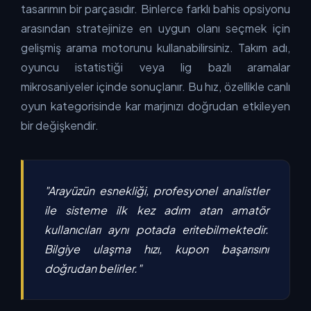
tasarımın bir parçasıdır. Binlerce farklı bahis opsiyonu
arasından stratejinize en uygun olanı seçmek için
gelişmiş arama motorunu kullanabilirsiniz. Takım adı,
oyuncu istatistiği veya lig bazlı aramalar
mikrosaniyeler içinde sonuçlanır. Bu hız, özellikle canlı
oyun kategorisinde kar marjınızı doğrudan etkileyen
bir değişkendir.
"Arayüzün esnekliği, profesyonel analistler
ile sisteme ilk kez adım atan amatör
kullanıcıları aynı potada eritebilmektedir.
Bilgiye ulaşma hızı, kupon başarısını
doğrudan belirler."