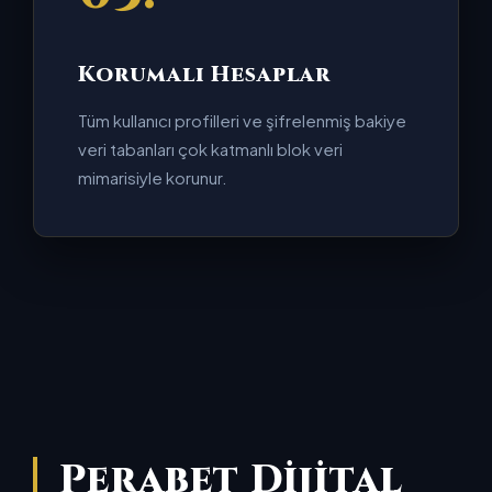
Korumalı Hesaplar
Tüm kullanıcı profilleri ve şifrelenmiş bakiye
veri tabanları çok katmanlı blok veri
mimarisiyle korunur.
Perabet Dijital