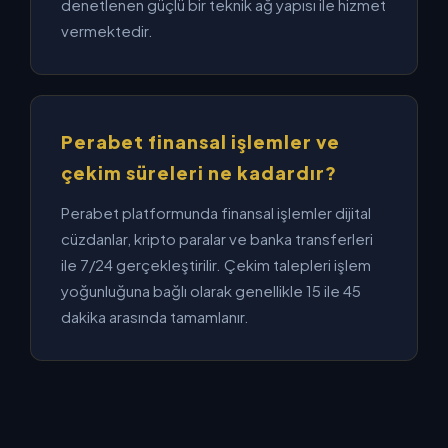
denetlenen güçlü bir teknik ağ yapısı ile hizmet
vermektedir.
Perabet finansal işlemler ve
çekim süreleri ne kadardır?
Perabet platformunda finansal işlemler dijital
cüzdanlar, kripto paralar ve banka transferleri
ile 7/24 gerçekleştirilir. Çekim talepleri işlem
yoğunluğuna bağlı olarak genellikle 15 ile 45
dakika arasında tamamlanır.