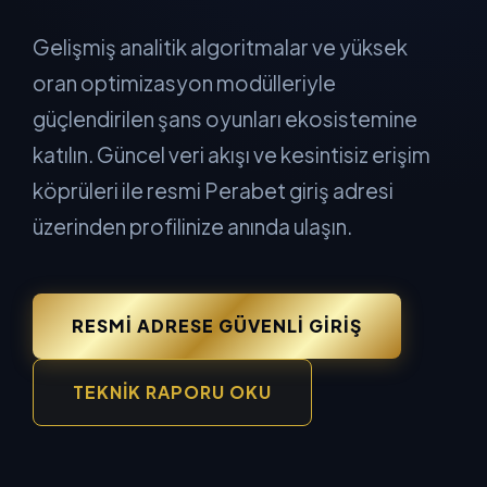
Gelişmiş analitik algoritmalar ve yüksek
oran optimizasyon modülleriyle
güçlendirilen şans oyunları ekosistemine
katılın. Güncel veri akışı ve kesintisiz erişim
köprüleri ile resmi Perabet giriş adresi
üzerinden profilinize anında ulaşın.
RESMI ADRESE GÜVENLI GIRIŞ
TEKNIK RAPORU OKU