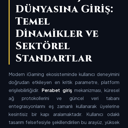
Dünyasına Giriş:
Temel
Dinamikler ve
Sektörel
Standartlar
Modern iGaming ekosisteminde kullanıcı deneyimini
doğrudan etkileyen en kritik parametre, platform
erişilebilirliğidir.
Perabet giriş
mekanizması, küresel
ağ protokollerini ve güncel veri tabanı
entegrasyonlarını eş zamanlı kullanarak üyelerine
kesintisiz bir kapı aralamaktadır. Kullanıcı odaklı
tasarım felsefesiyle şekillendirilen bu arayüz, yüksek