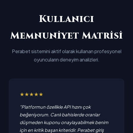
Kullanıcı
Memnuniyet Matrisi
Perabet sistemini aktif olarak kullanan profesyonel
oyuncuların deneyim analizleri.
★★★★★
"Platformun özellikle API hızını çok
beğeniyorum. Canlı bahislerde oranlar
düşmeden kuponu onaylayabilmek benim
için en kritik başarı kriteridir. Perabet giriş