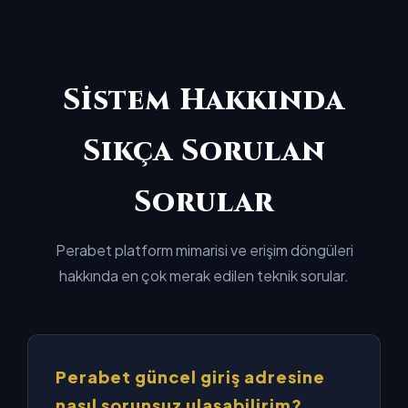
Sistem Hakkında
Sıkça Sorulan
Sorular
Perabet platform mimarisi ve erişim döngüleri
hakkında en çok merak edilen teknik sorular.
Perabet güncel giriş adresine
nasıl sorunsuz ulaşabilirim?