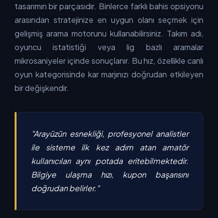
tasarımın bir parçasıdır. Binlerce farklı bahis opsiyonu
arasından stratejinize en uygun olanı seçmek için
gelişmiş arama motorunu kullanabilirsiniz. Takım adı,
oyuncu istatistiği veya lig bazlı aramalar
mikrosaniyeler içinde sonuçlanır. Bu hız, özellikle canlı
oyun kategorisinde kar marjınızı doğrudan etkileyen
bir değişkendir.
"Arayüzün esnekliği, profesyonel analistler
ile sisteme ilk kez adım atan amatör
kullanıcıları aynı potada eritebilmektedir.
Bilgiye ulaşma hızı, kupon başarısını
doğrudan belirler."