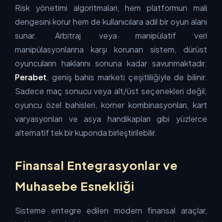
Risk yönetimi algoritmaları, hem platformun mali
dengesini korur hem de kullanıcılara adil bir oyun alanı
sunar. Arbitraj veya manipülatif veri
manipülasyonlarına karşı korunan sistem, dürüst
oyuncuların haklarını sonuna kadar savunmaktadır.
Perabet
, geniş bahis marketi çeşitliliğiyle de bilinir.
Sadece maç sonucu veya alt/üst seçenekleri değil;
oyuncu özel bahisleri, korner kombinasyonları, kart
varyasyonları ve asya handikapları gibi yüzlerce
alternatif tek bir kuponda birleştirilebilir.
Finansal Entegrasyonlar ve
Muhasebe Esnekliği
Sisteme entegre edilen modern finansal araçlar,