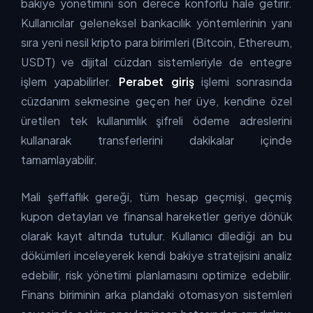
bakiye yönetimini son derece konforlu hale getirir.
Kullanıcılar geleneksel bankacılık yöntemlerinin yanı
sıra yeni nesil kripto para birimleri (Bitcoin, Ethereum,
USDT) ve dijital cüzdan sistemleriyle de entegre
işlem yapabilirler.
Perabet giriş
işlemi sonrasında
cüzdanım sekmesine geçen her üye, kendine özel
üretilen tek kullanımlık şifreli ödeme adreslerini
kullanarak transferlerini dakikalar içinde
tamamlayabilir.
Mali şeffaflık gereği, tüm hesap geçmişi, geçmiş
kupon detayları ve finansal hareketler geriye dönük
olarak kayıt altında tutulur. Kullanıcı dilediği an bu
dökümleri inceleyerek kendi bakiye stratejisini analiz
edebilir, risk yönetimi planlamasını optimize edebilir.
Finans biriminin arka plandaki otomasyon sistemleri