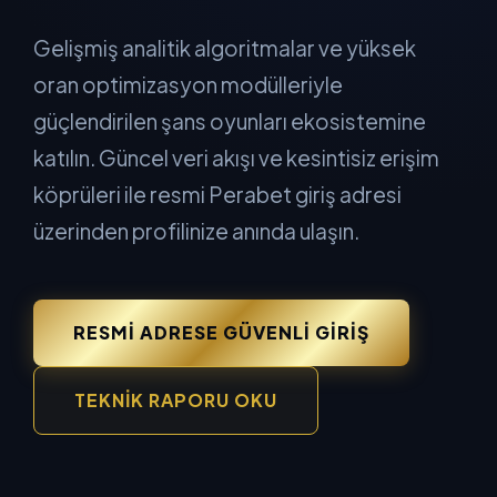
Gelişmiş analitik algoritmalar ve yüksek
oran optimizasyon modülleriyle
güçlendirilen şans oyunları ekosistemine
katılın. Güncel veri akışı ve kesintisiz erişim
köprüleri ile resmi Perabet giriş adresi
üzerinden profilinize anında ulaşın.
RESMI ADRESE GÜVENLI GIRIŞ
TEKNIK RAPORU OKU