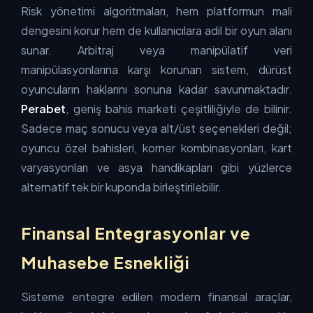
Risk yönetimi algoritmaları, hem platformun mali
dengesini korur hem de kullanıcılara adil bir oyun alanı
sunar. Arbitraj veya manipülatif veri
manipülasyonlarına karşı korunan sistem, dürüst
oyuncuların haklarını sonuna kadar savunmaktadır.
Perabet
, geniş bahis marketi çeşitliliğiyle de bilinir.
Sadece maç sonucu veya alt/üst seçenekleri değil;
oyuncu özel bahisleri, korner kombinasyonları, kart
varyasyonları ve asya handikapları gibi yüzlerce
alternatif tek bir kuponda birleştirilebilir.
Finansal Entegrasyonlar ve
Muhasebe Esnekliği
Sisteme entegre edilen modern finansal araçlar,