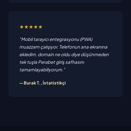
★★★★★
"Mobil tarayıcı entegrasyonu (PWA)
muazzam çalışıyor. Telefonun ana ekranına
ekledim, domain ne oldu diye düşünmeden
tek tuşla Perabet giriş safhasını
tamamlayabiliyorum."
— Burak T., İstatistikçi