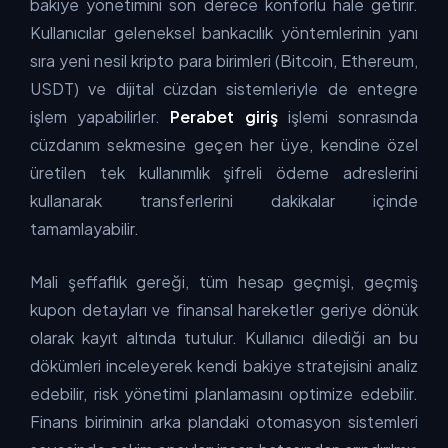
bakiye yönetimini son derece konforlu hale getirir.
Kullanıcılar geleneksel bankacılık yöntemlerinin yanı
sıra yeni nesil kripto para birimleri (Bitcoin, Ethereum,
USDT) ve dijital cüzdan sistemleriyle de entegre
işlem yapabilirler.
Perabet giriş
işlemi sonrasında
cüzdanım sekmesine geçen her üye, kendine özel
üretilen tek kullanımlık şifreli ödeme adreslerini
kullanarak transferlerini dakikalar içinde
tamamlayabilir.
Mali şeffaflık gereği, tüm hesap geçmişi, geçmiş
kupon detayları ve finansal hareketler geriye dönük
olarak kayıt altında tutulur. Kullanıcı dilediği an bu
dökümleri inceleyerek kendi bakiye stratejisini analiz
edebilir, risk yönetimi planlamasını optimize edebilir.
Finans biriminin arka plandaki otomasyon sistemleri