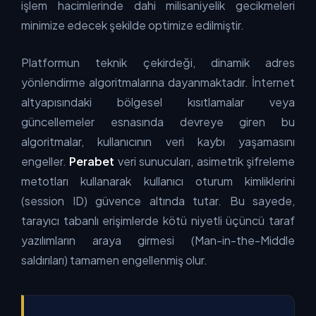
işlem hacimlerinde dahi milisaniyelik gecikmeleri
minimize edecek şekilde optimize edilmiştir.
Platformun teknik çekirdeği, dinamik adres
yönlendirme algoritmalarına dayanmaktadır. İnternet
altyapısındaki bölgesel kısıtlamalar veya
güncellemeler esnasında devreye giren bu
algoritmalar, kullanıcının veri kaybı yaşamasını
engeller.
Perabet
veri sunucuları, asimetrik şifreleme
metotları kullanarak kullanıcı oturum kimliklerini
(session ID) güvence altında tutar. Bu sayede,
tarayıcı tabanlı erişimlerde kötü niyetli üçüncü taraf
yazılımların araya girmesi (Man-in-the-Middle
saldırıları) tamamen engellenmiş olur.