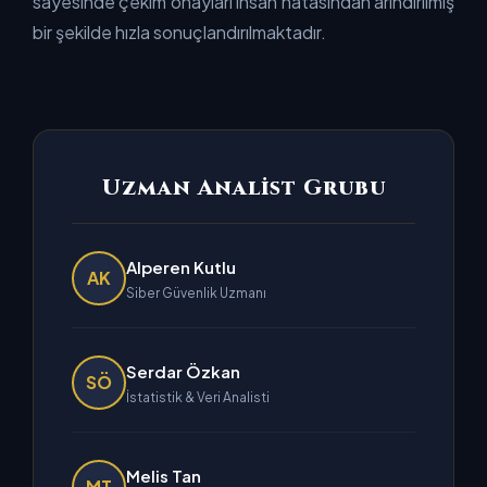
sayesinde çekim onayları insan hatasından arındırılmış
bir şekilde hızla sonuçlandırılmaktadır.
Uzman Analist Grubu
Alperen Kutlu
AK
Siber Güvenlik Uzmanı
Serdar Özkan
SÖ
İstatistik & Veri Analisti
Melis Tan
MT