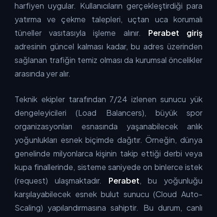
harfiyen uygular. Kullanıcıların gerçekleştirdiği para
yatırma ve çekme talepleri, uçtan uca korumalı
tüneller vasıtasıyla işleme alınır.
Perabet giriş
adresinin güncel kalması kadar, bu adres üzerinden
sağlanan trafiğin temiz olması da kurumsal öncelikler
arasında yer alır.
Teknik ekipler tarafından 7/24 izlenen sunucu yük
dengeleyicileri (Load Balancers), büyük spor
organizasyonları esnasında yaşanabilecek anlık
yoğunlukları esnek biçimde dağıtır. Örneğin, dünya
genelinde milyonlarca kişinin takip ettiği derbi veya
kupa finallerinde, sisteme saniyede on binlerce istek
(request) ulaşmaktadır.
Perabet
, bu yoğunluğu
karşılayabilecek esnek bulut sunucu (Cloud Auto-
Scaling) yapılandırmasına sahiptir. Bu durum, canlı