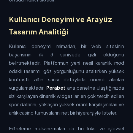
Kullanıcı Deneyimi ve Arayüz
Tasarım Analitiği
Kullanıcı deneyimi mimarları, bir web sitesinin
başarısının ilk 3 saniyede gizli olduğunu
belirtmektedir. Platformun yeni nesil karanlık mod
odaklı tasarımı, göz yorgunluğunu azaltırken yüksek
kontrastlı altın sarısı detaylarla önemli alanları
vurgulamaktadır.
Perabet
ana paneline ulaştığınızda
sizi karşılayan dinamik widget'lar, en çok tercih edilen
spor dallarını, yaklaşan yüksek oranlı karşılaşmaları ve
anlık casino turnuvalarını net bir hiyerarşiyle listeler.
Filtreleme mekanizmaları da bu lüks ve işlevsel