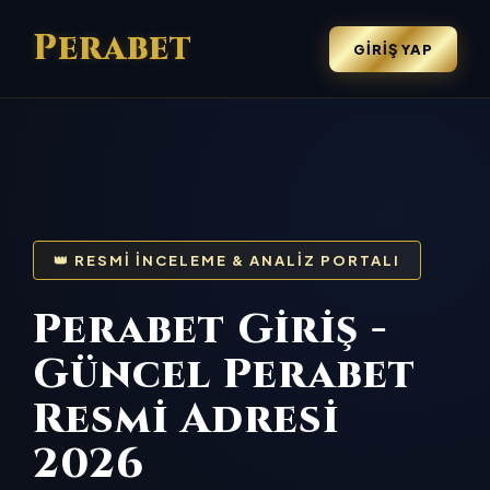
Perabet
GIRIŞ YAP
👑 RESMI İNCELEME & ANALIZ PORTALI
Perabet Giriş -
Güncel Perabet
Resmi Adresi
2026