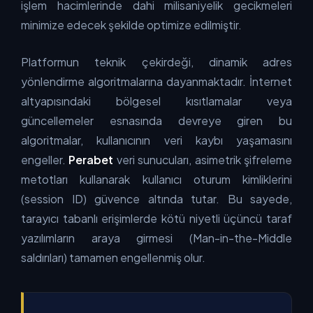
işlem hacimlerinde dahi milisaniyelik gecikmeleri
minimize edecek şekilde optimize edilmiştir.
Platformun teknik çekirdeği, dinamik adres
yönlendirme algoritmalarına dayanmaktadır. İnternet
altyapısındaki bölgesel kısıtlamalar veya
güncellemeler esnasında devreye giren bu
algoritmalar, kullanıcının veri kaybı yaşamasını
engeller.
Perabet
veri sunucuları, asimetrik şifreleme
metotları kullanarak kullanıcı oturum kimliklerini
(session ID) güvence altında tutar. Bu sayede,
tarayıcı tabanlı erişimlerde kötü niyetli üçüncü taraf
yazılımların araya girmesi (Man-in-the-Middle
saldırıları) tamamen engellenmiş olur.