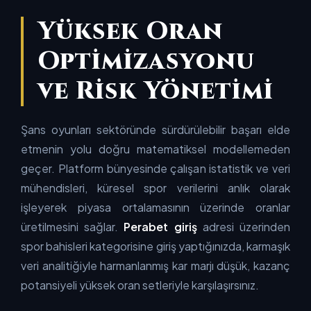
Yüksek Oran
Optimizasyonu
ve Risk Yönetimi
Şans oyunları sektöründe sürdürülebilir başarı elde
etmenin yolu doğru matematiksel modellemeden
geçer. Platform bünyesinde çalışan istatistik ve veri
mühendisleri, küresel spor verilerini anlık olarak
işleyerek piyasa ortalamasının üzerinde oranlar
üretilmesini sağlar.
Perabet giriş
adresi üzerinden
spor bahisleri kategorisine giriş yaptığınızda, karmaşık
veri analitiğiyle harmanlanmış kar marjı düşük, kazanç
potansiyeli yüksek oran setleriyle karşılaşırsınız.