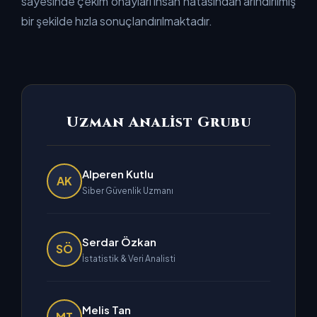
sayesinde çekim onayları insan hatasından arındırılmış
bir şekilde hızla sonuçlandırılmaktadır.
Uzman Analist Grubu
Alperen Kutlu
AK
Siber Güvenlik Uzmanı
Serdar Özkan
SÖ
İstatistik & Veri Analisti
Melis Tan
MT