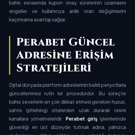
bahis esnasında kupon onay sürelerinin uzamasını
engeller ve kullanıcıya anlık oran değişimlerini
kaçırmama avantajı sağlar.
Perabet Güncel
Adresine Erişim
Stratejileri
Dijital dünyada platform adreslerinin belirli periyotlarla
güncellenmesi rutin bir prosedürdür. Bu süreçte
bahis severlerin en çok dikkat etmesi gereken husus,
sahte (phishing) sitelerden uzak durarak resmi
kanallara yönelmeleridir.
Perabet giriş
işlemlerinde
güvenliği en üst düzeyde tutmak adına, yalnızca