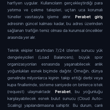
harfiyen uygular. Kullanıcıların gerçekleştirdiği para
yatırma ve çekme talepleri, uçtan uca korumalı
tüneller vasıtasıyla işleme alınır.
Perabet giriş
adresinin güncel kalması kadar, bu adres üzerinden
sağlanan trafiğin temiz olması da kurumsal öncelikler
arasında yer alır.
Teknik ekipler tarafından 7/24 izlenen sunucu yük
dengeleyicileri (Load Balancers), büyük spor
organizasyonları esnasında yaşanabilecek anlık
yoğunlukları esnek biçimde dağıtır. Örneğin, dünya
genelinde milyonlarca kişinin takip ettiği derbi veya
kupa finallerinde, sisteme saniyede on binlerce istek
(request) ulaşmaktadır.
Perabet
, bu yoğunluğu
karşılayabilecek esnek bulut sunucu (Cloud Auto-
Scaling) yapılandırmasına sahiptir. Bu durum, canlı