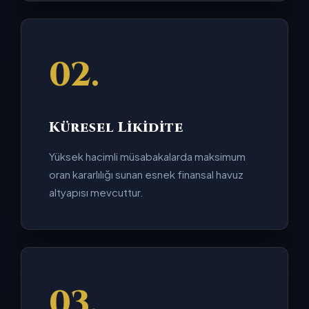
02.
Küresel Likidite
Yüksek hacimli müsabakalarda maksimum
oran kararlılığı sunan esnek finansal havuz
altyapısı mevcuttur.
03.