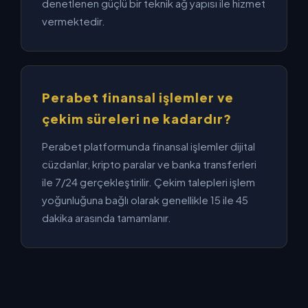
denetlenen güçlü bir teknik ağ yapısı ile hizmet
vermektedir.
Perabet finansal işlemler ve
çekim süreleri ne kadardır?
Perabet platformunda finansal işlemler dijital
cüzdanlar, kripto paralar ve banka transferleri
ile 7/24 gerçekleştirilir. Çekim talepleri işlem
yoğunluğuna bağlı olarak genellikle 15 ile 45
dakika arasında tamamlanır.