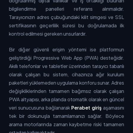
doğrulanmış dijital varlıklar ve iş ortaklığı bulunan
bilgilendirme panelleri referans alınmalıdır.
Tarayıcınızın adres çubuğundaki kilit simgesi ve SSL
sertifikasının geçerlilik süresi bu doğrulamada ilk
kontrol edilmesi gereken unsurlardır.
Bir diğer güvenli erişim yöntemi ise platformun
geliştirdiği Progressive Web App (PWA) desteğidir.
Akıllı telefonlar ve tabletler üzerinden tarayıcı tabanlı
olarak çalışan bu sistem, cihazınıza ağır kurulum
paketleri yüklemeden uygulama konforu sunar. Adres
değişikliklerinden tamamen bağımsız olarak çalışan
PWA altyapısı, arka planda otomatik olarak en güncel
veri sunucusuna bağlanarak
Perabet giriş
aşamasını
tek bir dokunuşla tamamlamanızı sağlar. Böylece
arama motorlarında zaman kaybetme riski tamamen
ortadan kalkmaktadır.