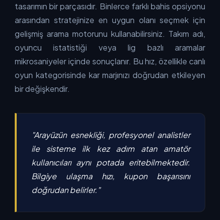
tasarımın bir parçasıdır. Binlerce farklı bahis opsiyonu
arasından stratejinize en uygun olanı seçmek için
gelişmiş arama motorunu kullanabilirsiniz. Takım adı,
oyuncu istatistiği veya lig bazlı aramalar
mikrosaniyeler içinde sonuçlanır. Bu hız, özellikle canlı
oyun kategorisinde kar marjınızı doğrudan etkileyen
bir değişkendir.
"Arayüzün esnekliği, profesyonel analistler
ile sisteme ilk kez adım atan amatör
kullanıcıları aynı potada eritebilmektedir.
Bilgiye ulaşma hızı, kupon başarısını
doğrudan belirler."