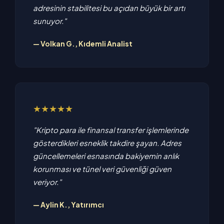
adresinin stabilitesi bu açıdan büyük bir artı
sunuyor."
— Volkan G., Kıdemli Analist
★★★★★
"Kripto para ile finansal transfer işlemlerinde
gösterdikleri esneklik takdire şayan. Adres
güncellemeleri esnasında bakiyemin anlık
korunması ve tünel veri güvenliği güven
veriyor."
— Aylin K., Yatırımcı