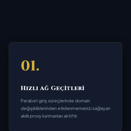
01.
Hızlı Ağ Geçitleri
Perabet giriş süreçlerinde domain
değişikliklerinden etkilenmemenizi sağlayan
akıllı proxy katmanları aktiftir.