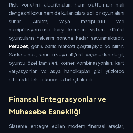
Risk yönetimi algoritmaları, hem platformun mali
dengesini korur hem de kullanıcılara adil bir oyun alanı
sunar. Arbitraj veya manipülatif veri
manipülasyonlarına karşı korunan sistem, dürüst
oyuncuların haklarını sonuna kadar savunmaktadır.
Perabet
, geniş bahis marketi çeşitliliğiyle de bilinir.
Sadece maç sonucu veya alt/üst seçenekleri değil;
oyuncu özel bahisleri, korner kombinasyonları, kart
varyasyonları ve asya handikapları gibi yüzlerce
alternatif tek bir kuponda birleştirilebilir.
Finansal Entegrasyonlar ve
Muhasebe Esnekliği
Sisteme entegre edilen modern finansal araçlar,