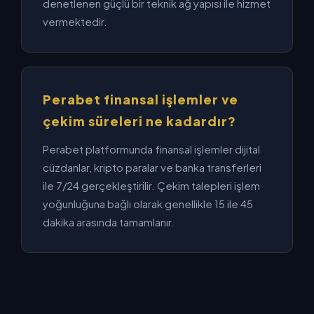
denetlenen güçlü bir teknik ağ yapısı ile hizmet
vermektedir.
Perabet finansal işlemler ve
çekim süreleri ne kadardır?
Perabet platformunda finansal işlemler dijital
cüzdanlar, kripto paralar ve banka transferleri
ile 7/24 gerçekleştirilir. Çekim talepleri işlem
yoğunluğuna bağlı olarak genellikle 15 ile 45
dakika arasında tamamlanır.