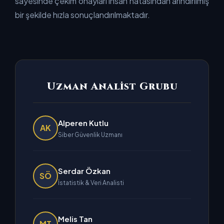
sayesinde çekim onayları insan hatasından arındırılmış
bir şekilde hızla sonuçlandırılmaktadır.
Uzman Analist Grubu
Alperen Kutlu
AK
Siber Güvenlik Uzmanı
Serdar Özkan
SÖ
İstatistik & Veri Analisti
Melis Tan
MT