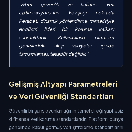
"Siber güvenlik ve kullanıcı veri
optimizasyonunun kesiştiği noktada
Perabet, dinamik yönlendirme mimarisiyle
endüstri lideri bir koruma kalkanı
sunmaktadır. Kullanıcıların platform
genelindeki akışı saniyeler içinde
tamamlaması tesadüf değildir."
Gelişmiş Altyapı Parametreleri
ve Veri Güvenliği Standartları
Güvenilir bir şans oyunları ağının temel direği şüphesiz
ki finansal veri koruma standartlarıdır. Platform, dünya
genelinde kabul görmüş veri şifreleme standartlarını