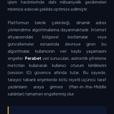
işlem hacimlerinde dahi milisaniyelik gecikmeleri
minimize edecek şekilde optimize edilmiştir.
Platformun teknik çekirdeği, dinamik adres
yönlendirme algoritmalarına dayanmaktadır. İnternet
altyapısındaki bölgesel kısıtlamalar veya
güncellemeler esnasında devreye giren bu
algoritmalar, kullanıcının veri kaybı yaşamasını
engeller.
Perabet
veri sunucuları, asimetrik şifreleme
metotları kullanarak kullanıcı oturum kimliklerini
(session ID) güvence altında tutar. Bu sayede,
tarayıcı tabanlı erişimlerde kötü niyetli üçüncü taraf
yazılımların araya girmesi (Man-in-the-Middle
saldırıları) tamamen engellenmiş olur.