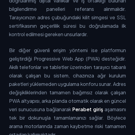
doğrulanmış dijital varlıklar ve iş ortaklığı bulunan
bilgilendirme panelleri referans alınmalıdır.
Tarayıcınızın adres çubuğundaki kilit simgesi ve SSL
sertifikasının geçerlilik süresi bu doğrulamada ilk
kontrol edilmesi gereken unsurlardır.
Bir diğer güvenli erişim yöntemi ise platformun
geliştirdiği Progressive Web App (PWA) desteğidir.
Akıllı telefonlar ve tabletler üzerinden tarayıcı tabanlı
olarak çalışan bu sistem, cihazınıza ağır kurulum
paketleri yüklemeden uygulama konforu sunar. Adres
değişikliklerinden tamamen bağımsız olarak çalışan
PWA altyapısı, arka planda otomatik olarak en güncel
veri sunucusuna bağlanarak
Perabet giriş
aşamasını
tek bir dokunuşla tamamlamanızı sağlar. Böylece
arama motorlarında zaman kaybetme riski tamamen
ortadan kalkmaktadır.