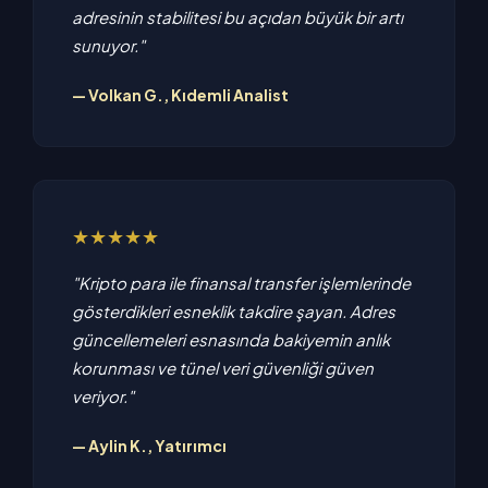
adresinin stabilitesi bu açıdan büyük bir artı
sunuyor."
— Volkan G., Kıdemli Analist
★★★★★
"Kripto para ile finansal transfer işlemlerinde
gösterdikleri esneklik takdire şayan. Adres
güncellemeleri esnasında bakiyemin anlık
korunması ve tünel veri güvenliği güven
veriyor."
— Aylin K., Yatırımcı