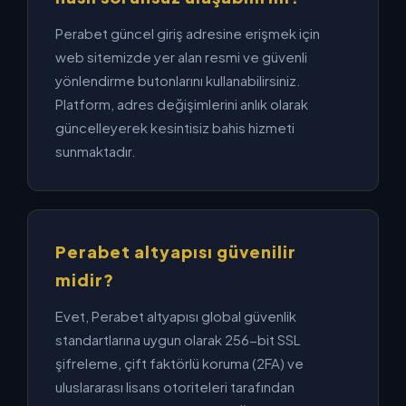
Perabet güncel giriş adresine erişmek için
web sitemizde yer alan resmi ve güvenli
yönlendirme butonlarını kullanabilirsiniz.
Platform, adres değişimlerini anlık olarak
güncelleyerek kesintisiz bahis hizmeti
sunmaktadır.
Perabet altyapısı güvenilir
midir?
Evet, Perabet altyapısı global güvenlik
standartlarına uygun olarak 256-bit SSL
şifreleme, çift faktörlü koruma (2FA) ve
uluslararası lisans otoriteleri tarafından